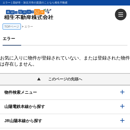
エラー | 高砂市・加古川市の賃貸のことなら相生不動産
ＪＲ山陽本線
曽根駅の賃貸
宝殿駅の賃貸
TOPページ
エラー
加古川駅の賃貸
東加古川駅の賃貸
エラー
ＪＲ山陽本線の賃貸
お気に入りに物件が登録されていない、または登録された物件
は存在しません。
このページの先頭へ
物件検索メニュー
山陽電鉄本線から探す
JR山陽本線から探す