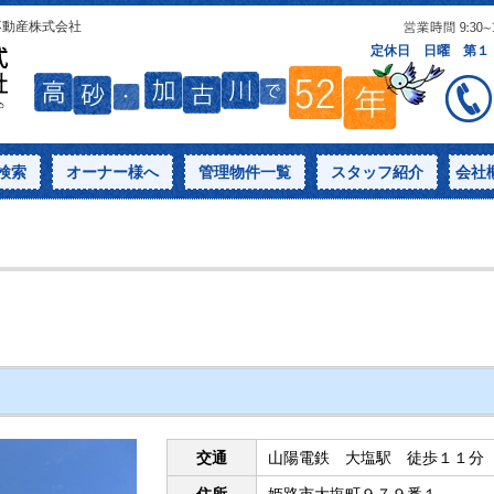
不動産株式会社
検索
オーナー様へ
管理物件一覧
スタッフ紹介
会社
交通
山陽電鉄 大塩駅 徒歩１１分
住所
姫路市大塩町９７９番１