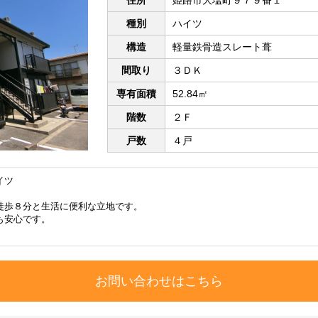
種別
ハイツ
構造
軽量鉄骨造スレート葺
間取り
３ＤＫ
専有面積
52.84㎡
階数
２Ｆ
戸数
４戸
イツ
徒歩８分と生活に便利な立地です。
も安心です。
お問い合わせはこちら