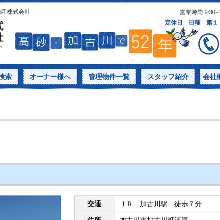
動産株式会社
検索
オーナー様へ
管理物件一覧
スタッフ紹介
会社
交通
ＪＲ 加古川駅 徒歩７分
住所
加古川市加古川町河原