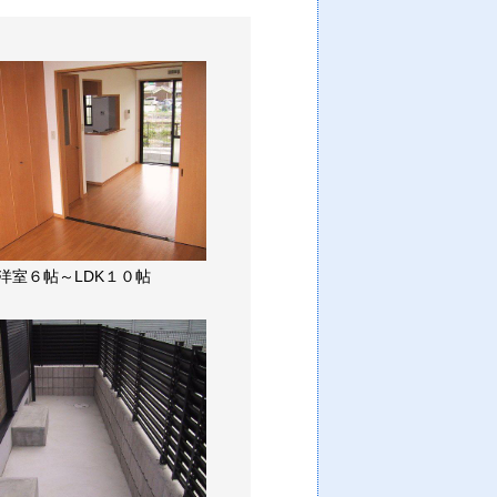
洋室６帖～LDK１０帖