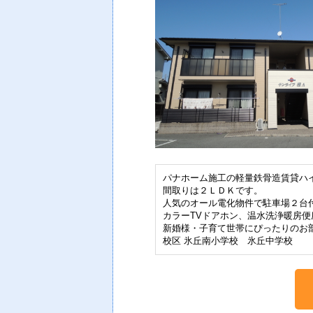
パナホーム施工の軽量鉄骨造賃貸ハ
間取りは２ＬＤＫです。
人気のオール電化物件で駐車場２台
カラーTVドアホン、温水洗浄暖房
新婚様・子育て世帯にぴったりのお
校区 氷丘南小学校 氷丘中学校