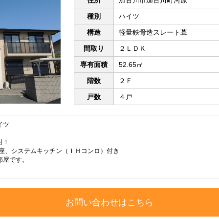
種別
ハイツ
構造
軽量鉄骨造スレート葺
間取り
２ＬＤＫ
専有面積
52.65㎡
階数
２Ｆ
戸数
４戸
イツ
付！
便座、システムキッチン（ＩＨコンロ）付き
部屋です。
お問い合わせはこちら