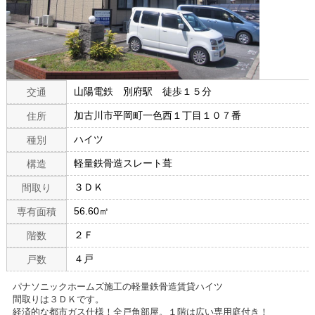
山陽電鉄 別府駅 徒歩１５分
交通
加古川市平岡町一色西１丁目１０７番
住所
ハイツ
種別
軽量鉄骨造スレート葺
構造
３ＤＫ
間取り
56.60㎡
専有面積
２Ｆ
階数
４戸
戸数
パナソニックホームズ施工の軽量鉄骨造賃貸ハイツ
間取りは３ＤＫです。
経済的な都市ガス仕様！全戸角部屋。１階は広い専用庭付き！