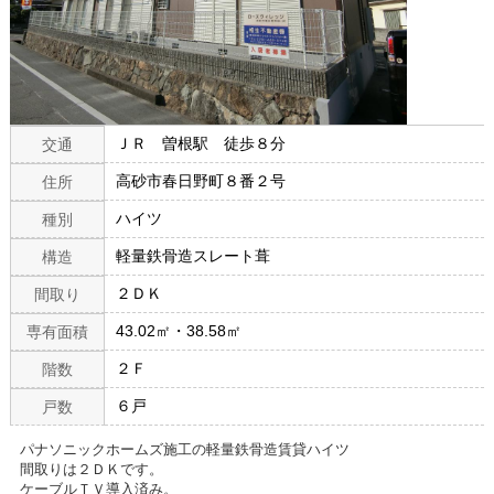
ＪＲ 曽根駅 徒歩８分
交通
高砂市春日野町８番２号
住所
ハイツ
種別
軽量鉄骨造スレート葺
構造
２ＤＫ
間取り
43.02㎡・38.58㎡
専有面積
２Ｆ
階数
６戸
戸数
パナソニックホームズ施工の軽量鉄骨造賃貸ハイツ
間取りは２ＤＫです。
ケーブルＴＶ導入済み。