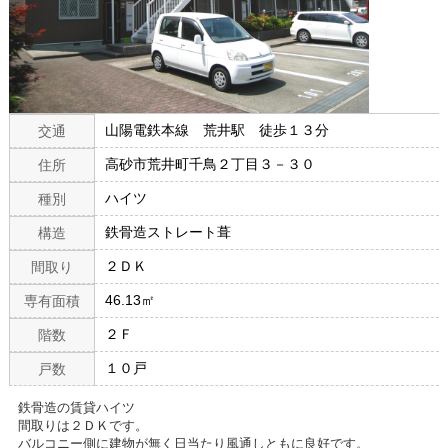
山陽電鉄本線 荒井駅 徒歩１３分
交通
高砂市荒井町千鳥２丁目３－３０
住所
ハイツ
種別
鉄骨造ストレート葺
構造
２ＤＫ
間取り
46.13㎡
専有面積
２Ｆ
階数
１０戸
戸数
鉄骨造の賃貸ハイツ
間取りは２ＤＫです。
バルコニー側に建物が無く日当たり風通しともに良好です。