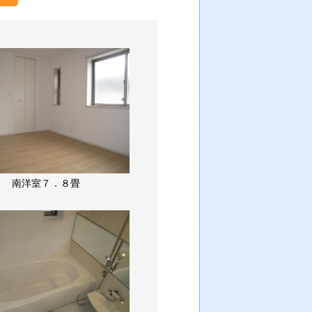
南洋室７．８畳