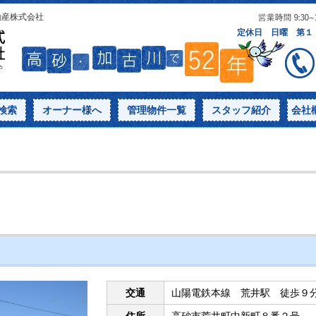
動産株式会社
検索
オーナー様へ
管理物件一覧
スタッフ紹介
会社
交通
山陽電鉄本線 荒井駅 徒歩９
住所
高砂市荒井町中新町８番２号