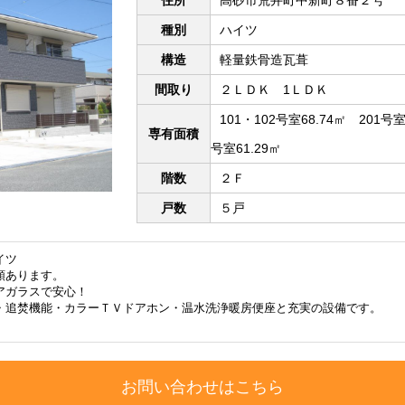
種別
ハイツ
構造
軽量鉄骨造瓦葺
間取り
２ＬＤＫ 1ＬＤＫ
101・102号室68.74㎡ 201号室
専有面積
号室61.29㎡
階数
２Ｆ
戸数
５戸
イツ
類あります。
アガラスで安心！
・追焚機能・カラーＴＶドアホン・温水洗浄暖房便座と充実の設備です。
お問い合わせはこちら