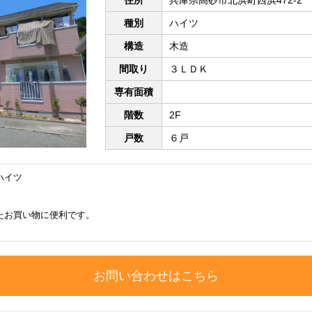
種別
ハイツ
構造
木造
間取り
３ＬＤＫ
専有面積
階数
2F
戸数
６戸
ハイツ
たお買い物に便利です。
お問い合わせはこちら