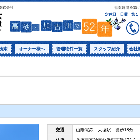
産株式会社
検索
オーナー様へ
管理物件一覧
スタッフ紹介
会社
交通
山陽電鉄 大塩駅 徒歩18分
住所
兵庫県高砂市北浜町西浜472-2