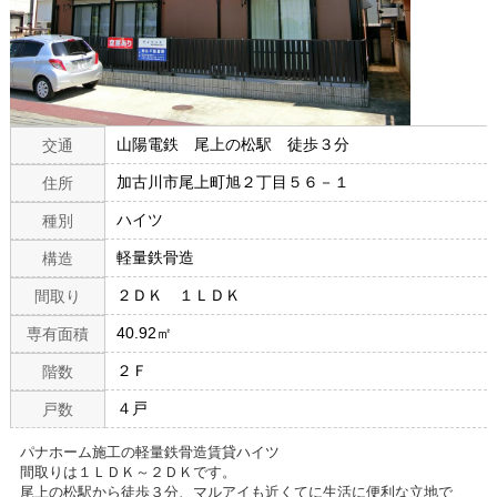
山陽電鉄 尾上の松駅 徒歩３分
交通
加古川市尾上町旭２丁目５６－１
住所
ハイツ
種別
軽量鉄骨造
構造
２ＤＫ １ＬＤＫ
間取り
40.92㎡
専有面積
２Ｆ
階数
４戸
戸数
パナホーム施工の軽量鉄骨造賃貸ハイツ
間取りは１ＬＤＫ～２ＤＫです。
尾上の松駅から徒歩３分、マルアイも近くてに生活に便利な立地で