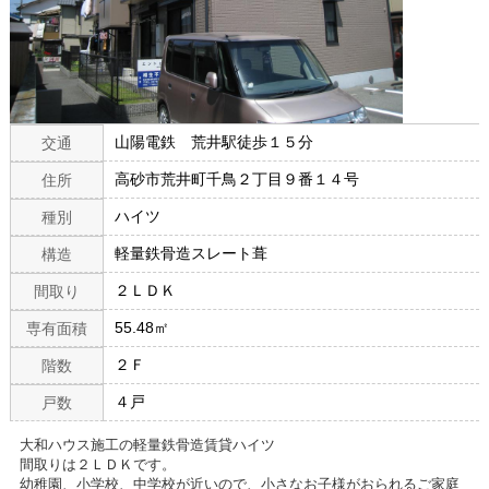
山陽電鉄 荒井駅徒歩１５分
交通
高砂市荒井町千鳥２丁目９番１４号
住所
ハイツ
種別
軽量鉄骨造スレート葺
構造
２ＬＤＫ
間取り
55.48㎡
専有面積
２Ｆ
階数
４戸
戸数
大和ハウス施工の軽量鉄骨造賃貸ハイツ
間取りは２ＬＤＫです。
幼稚園、小学校、中学校が近いので、小さなお子様がおられるご家庭