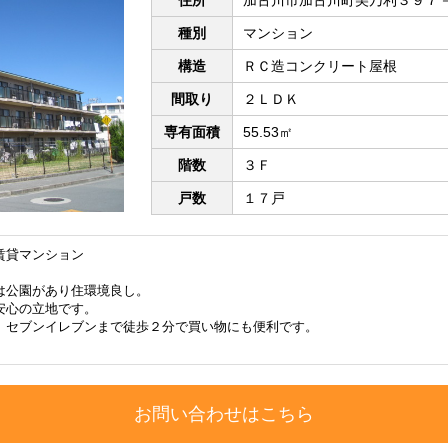
種別
マンション
構造
ＲＣ造コンクリート屋根
間取り
２ＬＤＫ
専有面積
55.53㎡
階数
３Ｆ
戸数
１７戸
賃貸マンション
は公園があり住環境良し。
安心の立地です。
、セブンイレブンまで徒歩２分で買い物にも便利です。
お問い合わせはこちら