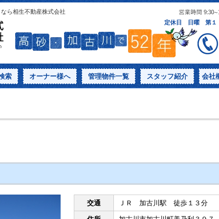
となら相生不動産株式会社
検索
オーナー様へ
管理物件一覧
スタッフ紹介
会社
交通
ＪＲ 加古川駅 徒歩１３分
住所
加古川市加古川町美乃利３９７