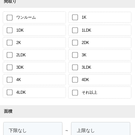
間取り
ワンルーム
1K
1DK
1LDK
2K
2DK
2LDK
3K
3DK
3LDK
4K
4DK
4LDK
それ以上
面積
～