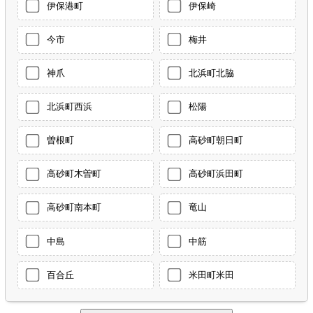
伊保港町
伊保崎
今市
梅井
神爪
北浜町北脇
北浜町西浜
松陽
曽根町
高砂町朝日町
高砂町木曽町
高砂町浜田町
高砂町南本町
竜山
中島
中筋
百合丘
米田町米田