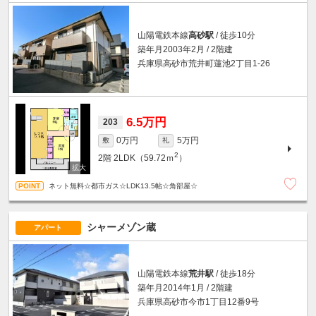
山陽電鉄本線
高砂駅
/ 徒歩10分
築年月2003年2月 / 2階建
兵庫県高砂市荒井町蓮池2丁目1-26
6.5万円
203
0万円
5万円
敷
礼
2
2階
2LDK（59.72ｍ
）
ネット無料☆都市ガス☆LDK13.5帖☆角部屋☆
シャーメゾン蔵
アパート
山陽電鉄本線
荒井駅
/ 徒歩18分
築年月2014年1月 / 2階建
兵庫県高砂市今市1丁目12番9号