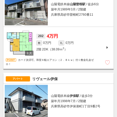
山陽電鉄本線
山陽曽根駅
/ 徒歩6分
築年月1989年3月 / 2階建
兵庫県高砂市曽根町2760番11
4万円
202
0万円
0万円
敷
礼
2
2階
2DK（38.09ｍ
）
カード決済可。和室６帖エアコン（２．８ｋｗ）付☆敷金礼金ゼ
ロ！
リヴェール伊保
アパート
山陽電鉄本線
伊保駅
/ 徒歩3分
築年月1998年7月 / 2階建
兵庫県高砂市伊保港町1丁目9番2号