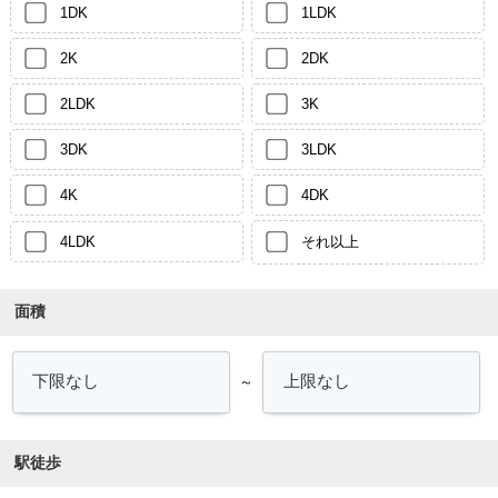
1DK
1LDK
2K
2DK
2LDK
3K
3DK
3LDK
4K
4DK
4LDK
それ以上
面積
～
駅徒歩