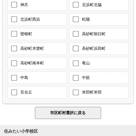
神爪
北浜町北脇
北浜町西浜
松陽
曽根町
高砂町朝日町
高砂町木曽町
高砂町浜田町
高砂町南本町
竜山
中島
中筋
百合丘
米田町米田
住みたい小学校区