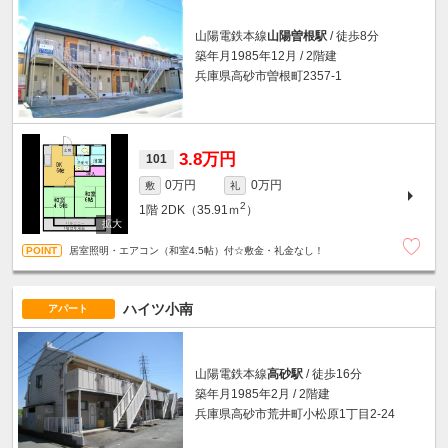
山陽電鉄本線
山陽曽根駅
/ 徒歩8分
築年月1985年12月 / 2階建
兵庫県高砂市曽根町2357-1
3.8万円
101
0万円
0万円
敷
礼
2
1階
2DK（35.91ｍ
）
居室照明・エアコン（和室4.5帖）付☆敷金・礼金なし！
ハイツ小南
アパート
山陽電鉄本線
高砂駅
/ 徒歩16分
築年月1985年2月 / 2階建
兵庫県高砂市荒井町小松原1丁目2-24