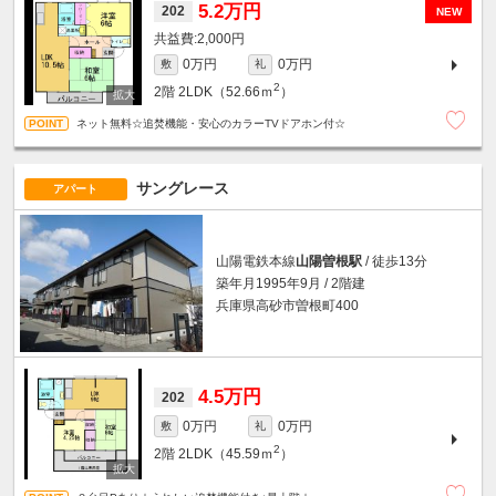
5.2万円
202
NEW
2,000円
0万円
0万円
敷
礼
2
2階
2LDK（52.66ｍ
）
ネット無料☆追焚機能・安心のカラーTVドアホン付☆
サングレース
アパート
山陽電鉄本線
山陽曽根駅
/ 徒歩13分
築年月1995年9月 / 2階建
兵庫県高砂市曽根町400
4.5万円
202
0万円
0万円
敷
礼
2
2階
2LDK（45.59ｍ
）