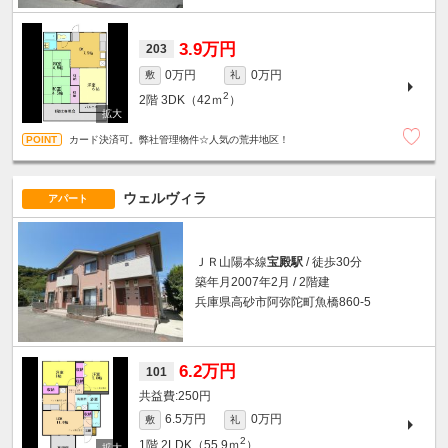
3.9万円
203
0万円
0万円
敷
礼
2
2階
3DK（42ｍ
）
カード決済可。弊社管理物件☆人気の荒井地区！
ウェルヴィラ
アパート
ＪＲ山陽本線
宝殿駅
/ 徒歩30分
築年月2007年2月 / 2階建
兵庫県高砂市阿弥陀町魚橋860-5
6.2万円
101
250円
6.5万円
0万円
敷
礼
2
1階
2LDK（55.9ｍ
）