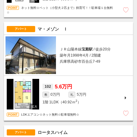
ネット無料☆ペット（小型犬２匹まで）飼育可！！駐車場１台無料
☆
マ・メゾン Ｉ
アパート
ＪＲ山陽本線
宝殿駅
/ 徒歩20分
築年月1998年4月 / 2階建
兵庫県高砂市百合丘7-49
5.6万円
102
0万円
5万円
敷
礼
2
1階
1LDK（40.92ｍ
）
LDKエアコン☆ネット無料☆駐車場無料☆
ロータスハイム
アパート