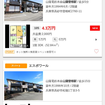
山陽電鉄本線
山陽曽根駅
/ 徒歩5分
築年月1994年6月 / 2階建
兵庫県高砂市曽根町2760-11
4.3万円
105
NEW
2,000円
5万円
0万円
敷
礼
2
1階
3DK（52.84ｍ
）
ネット無料☆角部屋☆ペット飼育可☆
エスポワール
アパート
山陽電鉄本線
山陽曽根駅
/ 徒歩15分
築年月1996年10月 / 2階建
兵庫県高砂市松陽1丁目3-5