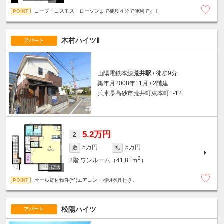
コープ・コスモス・ローソンまで徒歩４分で便利です！
木村ハイツⅡ
アパート
山陽電鉄本線
荒井駅
/ 徒歩9分
築年月2008年11月 / 2階建
兵庫県高砂市荒井町東本町1-12
5.2万円
2
5万円
5万円
敷
礼
2
2階
ワンルーム（41.81ｍ
）
オール電化物件(^^)エアコン・照明器具付き。
松陽ハイツ
アパート