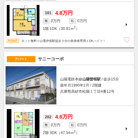
4.8万円
101
0万円
0万円
敷
礼
2
1階
1DK（30.91ｍ
）
ネット無料☆山電伊保駅徒歩３分の単身者専用１DKハイツ！
サニーコーポ
アパート
山陽電鉄本線
山陽曽根駅
/ 徒歩15分
築年月1990年2月 / 2階建
兵庫県高砂市松陽１丁目4番12号
4.6万円
202
0万円
0万円
敷
礼
2
2階
3DK（47.54ｍ
）