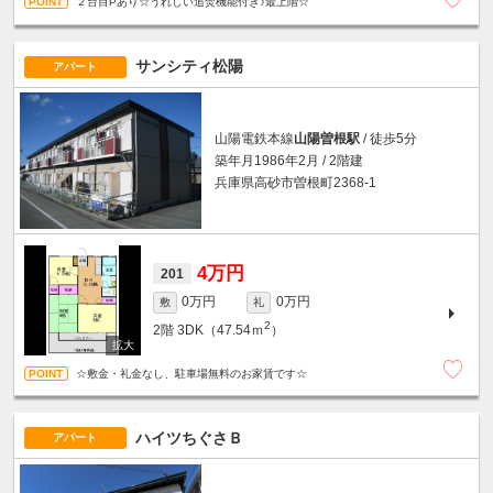
２台目Pあり☆うれしい追焚機能付き♪最上階☆
サンシティ松陽
アパート
山陽電鉄本線
山陽曽根駅
/ 徒歩5分
築年月1986年2月 / 2階建
兵庫県高砂市曽根町2368-1
4万円
201
0万円
0万円
敷
礼
2
2階
3DK（47.54ｍ
）
☆敷金・礼金なし、駐車場無料のお家賃です☆
ハイツちぐさＢ
アパート