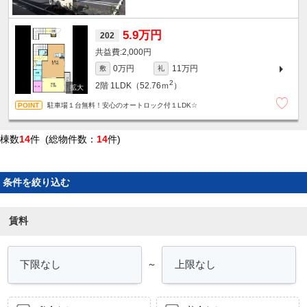
5.9万円
202
2,000円
0万円
11万円
敷
礼
2
2階
1LDK（52.76ｍ
）
駐車場１台無料！安心のオートロック付１LDK☆
棟数
14
件 (総物件数：
14
件)
条件を絞り込む
賃料
～