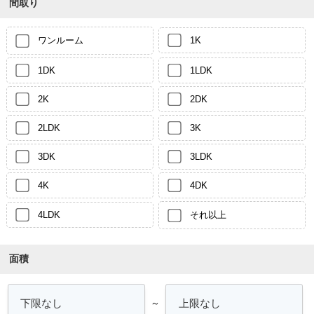
間取り
ワンルーム
1K
1DK
1LDK
2K
2DK
2LDK
3K
3DK
3LDK
4K
4DK
4LDK
それ以上
面積
～