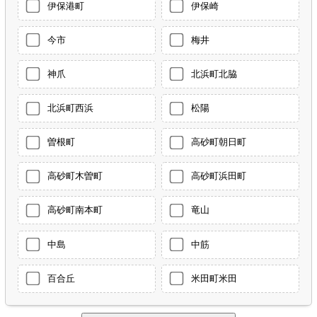
伊保港町
伊保崎
今市
梅井
神爪
北浜町北脇
北浜町西浜
松陽
曽根町
高砂町朝日町
高砂町木曽町
高砂町浜田町
高砂町南本町
竜山
中島
中筋
百合丘
米田町米田