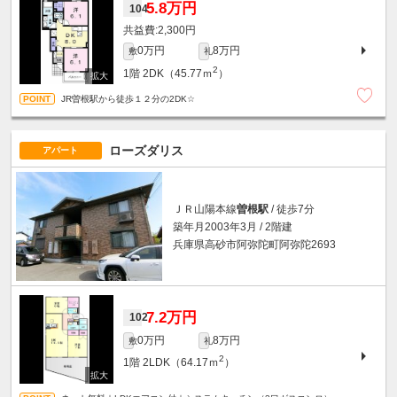
5.8万円
104
2,300円
0万円
8万円
敷
礼
2
1階
2DK（45.77ｍ
）
JR曽根駅から徒歩１２分の2DK☆
ローズダリス
アパート
ＪＲ山陽本線
曽根駅
/ 徒歩7分
築年月2003年3月 / 2階建
兵庫県高砂市阿弥陀町阿弥陀2693
7.2万円
102
0万円
8万円
敷
礼
2
1階
2LDK（64.17ｍ
）