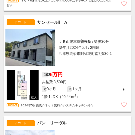
ネット無料☆LDKエアコン付☆システムキッチン（3口ガスコンロ）
付☆
サンセールⅡ A
アパート
ＪＲ山陽本線
曽根駅
/ 徒歩30分
築年月2024年5月 / 2階建
兵庫県高砂市阿弥陀町南池530-1
6万円
102
3,500円
0ヶ月
1ヶ月
敷
礼
2
1階
1LDK（40.44ｍ
）
2024年5月築浅☆ネット無料☆システムキッチン付☆
パン リーヴル
アパート