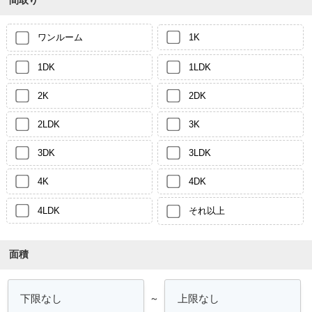
間取り
ワンルーム
1K
1DK
1LDK
2K
2DK
2LDK
3K
3DK
3LDK
4K
4DK
4LDK
それ以上
面積
～