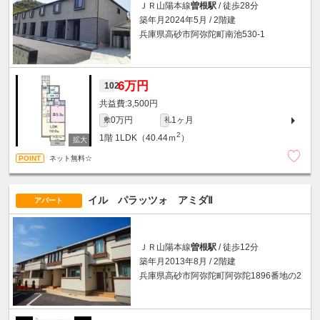
ＪＲ山陽本線
曽根駅
/ 徒歩28分
築年月2024年5月 / 2階建
兵庫県高砂市阿弥陀町南池530-1
6万円
102
3,500円
0万円
1ヶ月
敷
礼
2
1階
1LDK（40.44ｍ
）
ネット無料☆
イル パラッツォ アミダⅡ
アパート
ＪＲ山陽本線
曽根駅
/ 徒歩12分
築年月2013年8月 / 2階建
兵庫県高砂市阿弥陀町阿弥陀1896番地の2