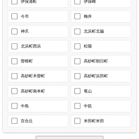
伊保港町
伊保崎
今市
梅井
神爪
北浜町北脇
北浜町西浜
松陽
曽根町
高砂町朝日町
高砂町木曽町
高砂町浜田町
高砂町南本町
竜山
中島
中筋
百合丘
米田町米田