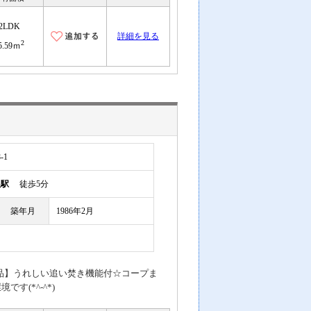
2LDK
詳細を見る
2
5.59ｍ
-1
根駅
徒歩5分
築年月
1986年2月
品】うれしい追い焚き機能付☆コープま
(*^-^*)