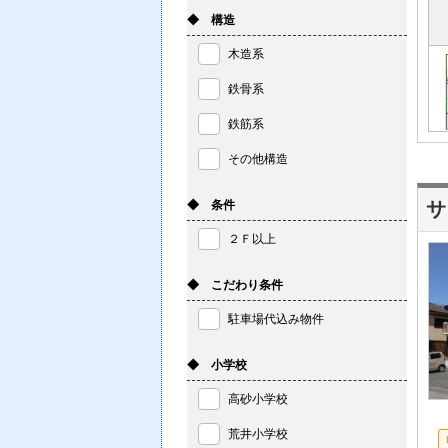
◆ 構造
木造系
鉄骨系
鉄筋系
その他構造
◆ 条件
サ
２Ｆ以上
◆ こだわり条件
駐車場代込み物件
◆ 小学校
高砂小学校
荒井小学校