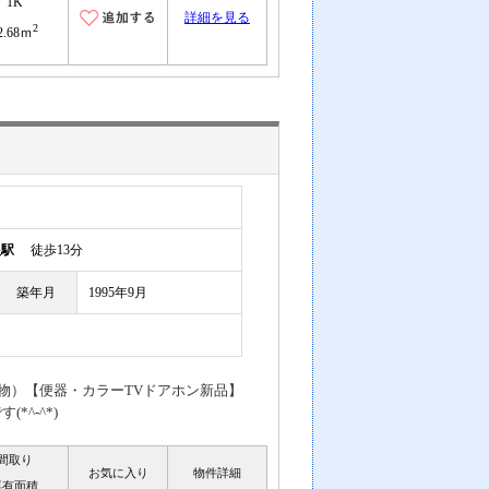
1K
詳細を見る
2
2.68ｍ
根駅
徒歩13分
築年月
1995年9月
物）【便器・カラーTVドアホン新品】
^-^*)
間取り
お気に入り
物件詳細
専有面積