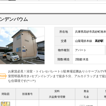
ンデンバウム
所在地
兵庫県高砂市高砂町南本町
交通
山陽電鉄本線
高砂駅
物件種別
アパート
階数/構造
2階建/木造
お家賃必見！浴室・トイレセパレート☆駐車場近隣あり☆ケーブルTV
室照明器具付き♪セブンイレブンまで徒歩５分、アルカドラッグまで徒
な住環境です(*^-^*)
賃料
敷金
間取図
部屋番号
共益費/管理費
礼金