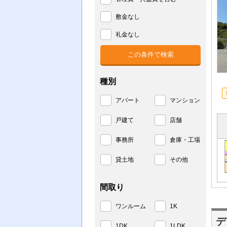
敷金なし
礼金なし
種別
アパート
マンション
戸建て
店舗
事務所
倉庫・工場
貸土地
その他
間取り
ワンルーム
1K
デ
1DK
1LDK