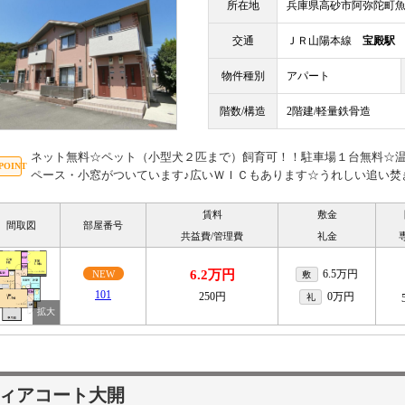
所在地
兵庫県高砂市阿弥陀町魚橋
交通
ＪＲ山陽本線
宝殿駅
物件種別
アパート
階数/構造
2階建/軽量鉄骨造
ネット無料☆ペット（小型犬２匹まで）飼育可！！駐車場１台無料☆
ペース・小窓がついています♪広いＷＩＣもあります☆うれしい追い焚き機
賃料
敷金
間取図
部屋番号
共益費/管理費
礼金
6.2万円
6.5万円
NEW
敷
101
250円
0万円
礼
ィアコート大開