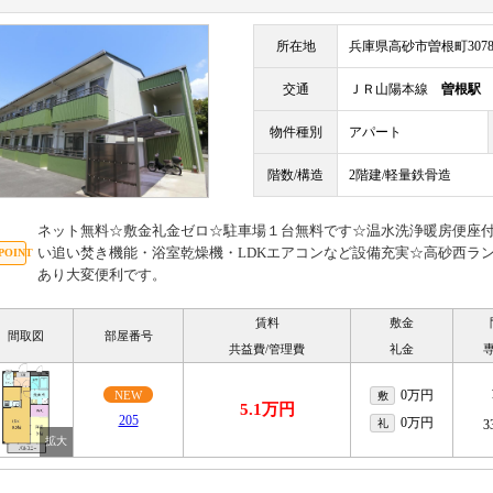
所在地
兵庫県高砂市曽根町3078
交通
ＪＲ山陽本線
曽根駅
物件種別
アパート
階数/構造
2階建/軽量鉄骨造
ネット無料☆敷金礼金ゼロ☆駐車場１台無料です☆温水洗浄暖房便座付☆
い追い焚き機能・浴室乾燥機・LDKエアコンなど設備充実☆高砂西ラ
あり大変便利です。
賃料
敷金
間取図
部屋番号
共益費/管理費
礼金
0万円
NEW
敷
5.1万円
205
0万円
礼
3