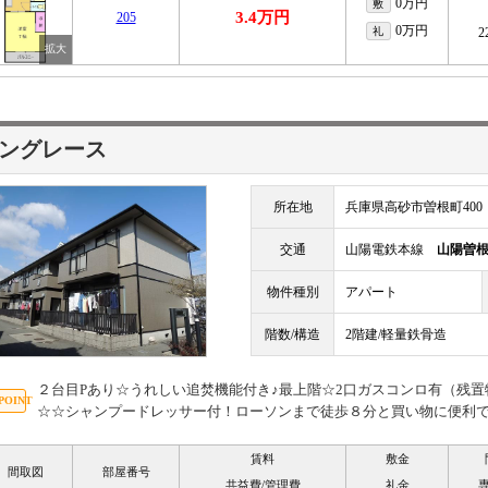
0万円
敷
3.4万円
205
0万円
礼
2
ングレース
所在地
兵庫県高砂市曽根町400
交通
山陽電鉄本線
山陽曽
物件種別
アパート
階数/構造
2階建/軽量鉄骨造
２台目Pあり☆うれしい追焚機能付き♪最上階☆2口ガスコンロ有（残置
☆☆シャンプードレッサー付！ローソンまで徒歩８分と買い物に便利です(*
賃料
敷金
間取図
部屋番号
共益費/管理費
礼金