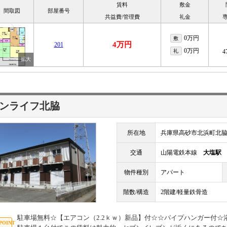
賃料
敷金
間取図
部屋番号
共益費/管理費
礼金
0万円
敷
4万円
201
0万円
礼
4
ンライフ北脇
所在地
兵庫県高砂市北浜町北脇26
交通
山陽電鉄本線
大塩駅
物件種別
アパート
階数/構造
2階建/軽量鉄骨造
駐車場無料☆【エアコン（2.2ｋｗ）新品】付☆☆パイプハンガー付☆