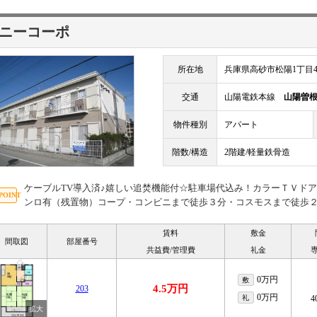
ニーコーポ
所在地
兵庫県高砂市松陽1丁目4
交通
山陽電鉄本線
山陽曽
物件種別
アパート
階数/構造
2階建/軽量鉄骨造
ケーブルTV導入済♪嬉しい追焚機能付☆駐車場代込み！カラーＴＶド
ンロ有（残置物）コープ・コンビニまで徒歩３分・コスモスまで徒歩
賃料
敷金
間取図
部屋番号
共益費/管理費
礼金
0万円
敷
4.5万円
203
0万円
礼
4