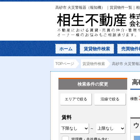
高砂市 火災警報器（報知機） ｜賃貸物件一覧｜
ホーム
賃貸物件検索
売買物件
TOPページ
賃貸物件検索
高砂市 火災警報
高
検索条件の変更
棟数
エリアで絞る
沿線で絞る
賃料
ウ
～
管理費・共益費を含む