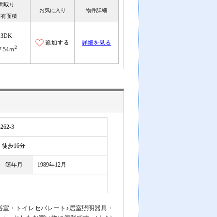
間取り
お気に入り
物件詳細
専有面積
3DK
詳細を見る
2
7.54ｍ
2-3
徒歩16分
築年月
1989年12月
浴室・トイレセパレート♪居室照明器具・