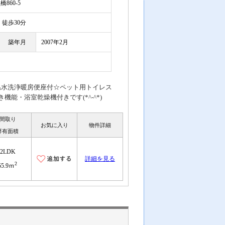
860-5
徒歩30分
築年月
2007年2月
温水洗浄暖房便座付☆ペット用トイレス
能・浴室乾燥機付きです(*^-^*)
間取り
お気に入り
物件詳細
専有面積
2LDK
詳細を見る
2
55.9ｍ