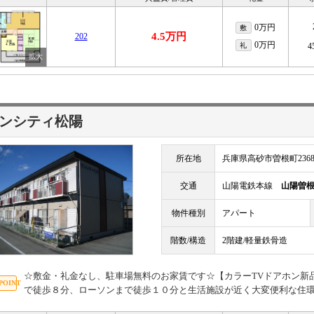
0万円
敷
4.5万円
202
0万円
礼
4
ンシティ松陽
所在地
兵庫県高砂市曽根町2368
交通
山陽電鉄本線
山陽曽
物件種別
アパート
階数/構造
2階建/軽量鉄骨造
☆敷金・礼金なし、駐車場無料のお家賃です☆【カラーTVドアホン新
で徒歩８分、ローソンまで徒歩１０分と生活施設が近く大変便利な住環境です