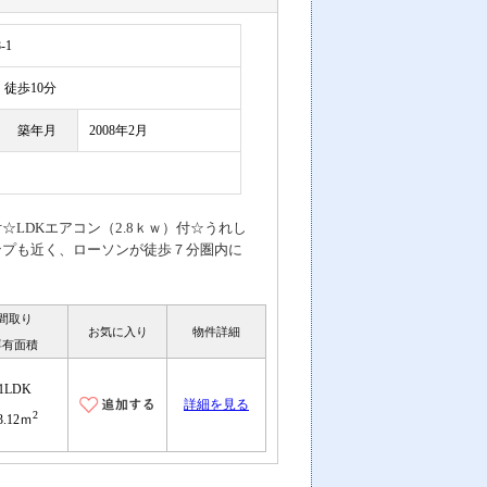
-1
徒歩10分
築年月
2008年2月
LDKエアコン（2.8ｋｗ）付☆うれし
ンプも近く、ローソンが徒歩７分圏内に
間取り
お気に入り
物件詳細
専有面積
1LDK
詳細を見る
2
3.12ｍ