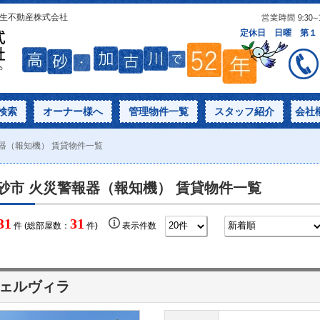
相生不動産株式会社
検索
オーナー様へ
管理物件一覧
スタッフ紹介
会社
器（報知機） 賃貸物件一覧
砂市 火災警報器（報知機） 賃貸物件一覧
31
31
件 (総部屋数：
件)
表示件数
ェルヴィラ