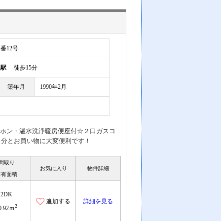
番12号
根駅
徒歩15分
築年月
1990年2月
アホン・温水洗浄暖房便座付☆２口ガスコ
２分とお買い物に大変便利です！
間取り
お気に入り
物件詳細
専有面積
2DK
詳細を見る
2
0.92ｍ