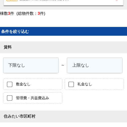
棟数
3
件 (総物件数：
3
件)
条件を絞り込む
賃料
～
敷金なし
礼金なし
管理費・共益費込み
住みたい市区町村