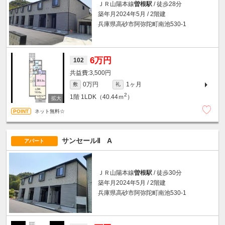
ＪＲ山陽本線
曽根駅
/ 徒歩28分
築年月2024年5月 / 2階建
兵庫県高砂市阿弥陀町南池530-1
6万円
102
3,500円
0万円
1ヶ月
敷
礼
2
1階
1LDK（40.44ｍ
）
ネット無料☆
サンセールⅡ A
アパート
ＪＲ山陽本線
曽根駅
/ 徒歩30分
築年月2024年5月 / 2階建
兵庫県高砂市阿弥陀町南池530-1