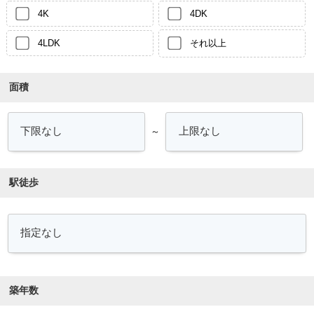
4K
4DK
4LDK
それ以上
面積
～
駅徒歩
築年数