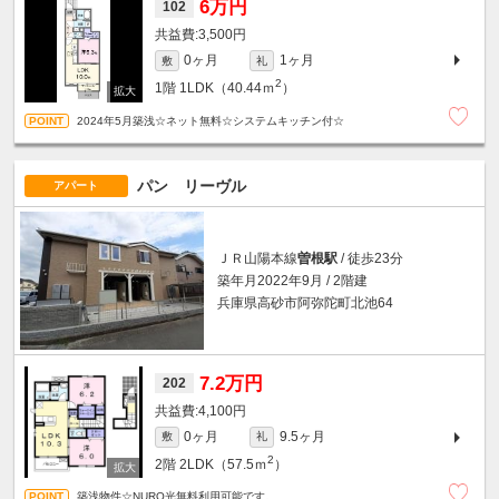
6万円
102
3,500円
0ヶ月
1ヶ月
敷
礼
2
1階
1LDK（40.44ｍ
）
2024年5月築浅☆ネット無料☆システムキッチン付☆
パン リーヴル
アパート
ＪＲ山陽本線
曽根駅
/ 徒歩23分
築年月2022年9月 / 2階建
兵庫県高砂市阿弥陀町北池64
7.2万円
202
4,100円
0ヶ月
9.5ヶ月
敷
礼
2
2階
2LDK（57.5ｍ
）
築浅物件☆NURO光無料利用可能です。