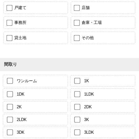
戸建て
店舗
事務所
倉庫・工場
貸土地
その他
間取り
ワンルーム
1K
1DK
1LDK
2K
2DK
2LDK
3K
3DK
3LDK