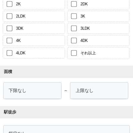
2K
2DK
2LDK
3K
3DK
3LDK
4K
4DK
4LDK
それ以上
面積
～
駅徒歩