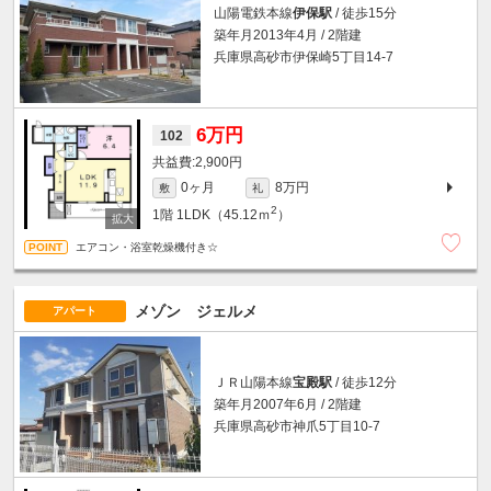
山陽電鉄本線
伊保駅
/ 徒歩15分
築年月2013年4月 / 2階建
兵庫県高砂市伊保崎5丁目14-7
6万円
102
2,900円
0ヶ月
8万円
敷
礼
2
1階
1LDK（45.12ｍ
）
エアコン・浴室乾燥機付き☆
メゾン ジェルメ
アパート
ＪＲ山陽本線
宝殿駅
/ 徒歩12分
築年月2007年6月 / 2階建
兵庫県高砂市神爪5丁目10-7