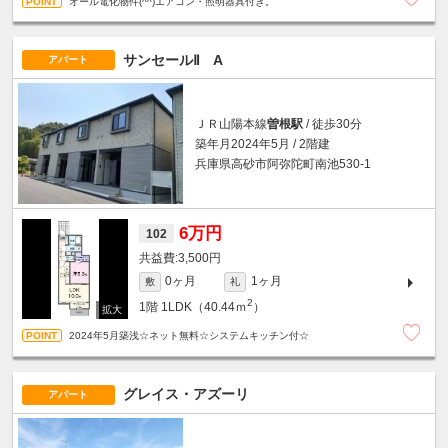
オール電化物件(^^)エアコン・照明器具付き。
サンセールⅡ A
アパート
ＪＲ山陽本線
曽根駅
/ 徒歩30分
築年月2024年5月 / 2階建
兵庫県高砂市阿弥陀町南池530-1
6万円
102
3,500円
0ヶ月
1ヶ月
敷
礼
2
1階
1LDK（40.44ｍ
）
2024年5月築浅☆ネット無料☆システムキッチン付☆
グレイス・アズーリ
アパート