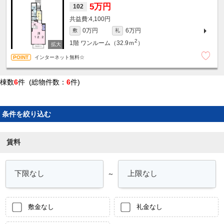
5万円
102
4,100円
0万円
6万円
敷
礼
2
1階
ワンルーム（32.9ｍ
）
インターネット無料☆
棟数
6
件 (総物件数：
6
件)
条件を絞り込む
賃料
～
敷金なし
礼金なし