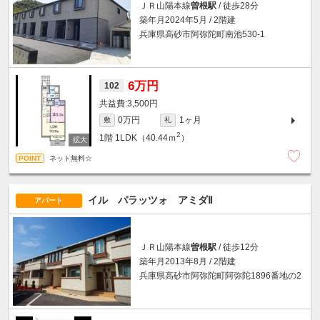
ＪＲ山陽本線
曽根駅
/ 徒歩28分
築年月2024年5月 / 2階建
兵庫県高砂市阿弥陀町南池530-1
6万円
102
3,500円
0万円
1ヶ月
敷
礼
2
1階
1LDK（40.44ｍ
）
ネット無料☆
イル パラッツォ アミダⅡ
アパート
ＪＲ山陽本線
曽根駅
/ 徒歩12分
築年月2013年8月 / 2階建
兵庫県高砂市阿弥陀町阿弥陀1896番地の2