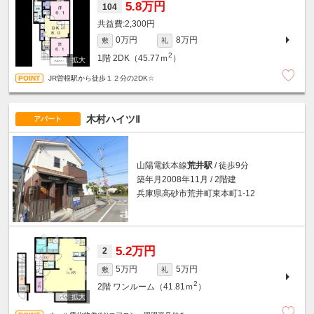
5.8万円
104
2,300円
0万円
8万円
敷
礼
2
1階
2DK（45.77ｍ
）
JR曽根駅から徒歩１２分の2DK☆
木村ハイツⅡ
アパート
山陽電鉄本線
荒井駅
/ 徒歩9分
築年月2008年11月 / 2階建
兵庫県高砂市荒井町東本町1-12
5.2万円
2
5万円
5万円
敷
礼
2
2階
ワンルーム（41.81ｍ
）