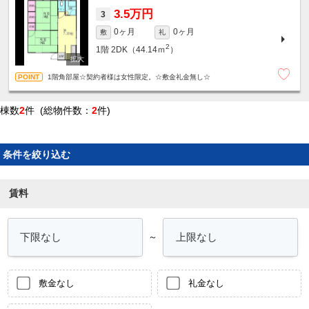
3.5万円
3
0ヶ月
0ヶ月
敷
礼
2
1階
2DK（44.14ｍ
）
1階角部屋☆契約者様は女性限定。☆敷金礼金無し☆
棟数
2
件 (総物件数：
2
件)
条件を絞り込む
賃料
～
敷金なし
礼金なし