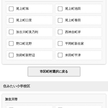
尾上町旭
尾上町池田
尾上町口里
尾上町養田
加古川町美乃利
西神吉町岸
野口町北野
平岡町新在家
別府町新野辺
米田町平津
住みたい小学校区
加古川市