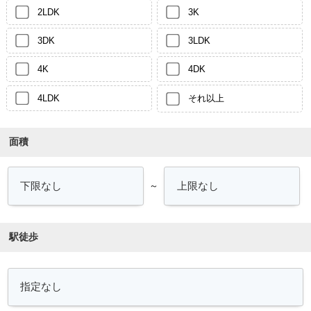
2LDK
3K
3DK
3LDK
4K
4DK
4LDK
それ以上
面積
～
駅徒歩