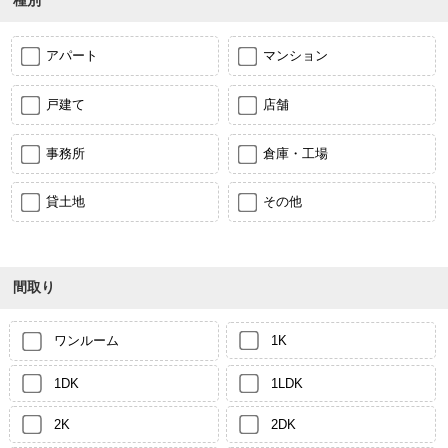
種別
アパート
マンション
戸建て
店舗
事務所
倉庫・工場
貸土地
その他
間取り
ワンルーム
1K
1DK
1LDK
2K
2DK