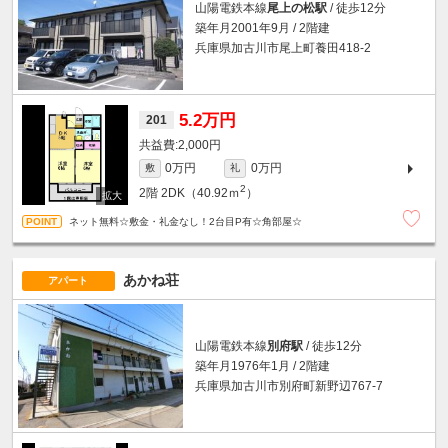
山陽電鉄本線
尾上の松駅
/ 徒歩12分
築年月2001年9月 / 2階建
兵庫県加古川市尾上町養田418-2
5.2万円
201
2,000円
0万円
0万円
敷
礼
2
2階
2DK（40.92ｍ
）
ネット無料☆敷金・礼金なし！2台目P有☆角部屋☆
あかね荘
アパート
山陽電鉄本線
別府駅
/ 徒歩12分
築年月1976年1月 / 2階建
兵庫県加古川市別府町新野辺767-7