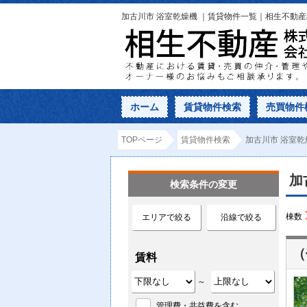
加古川市 浴室乾燥機 ｜賃貸物件一覧｜相生不動
ホーム
賃貸物件検索
売買物件
TOPページ
賃貸物件検索
加古川市 浴室乾
加
検索条件の変更
棟数
エリアで絞る
沿線で絞る
（
賃料
～
管理費・共益費を含む