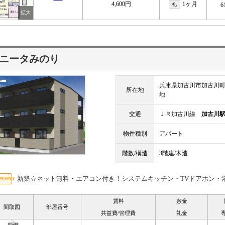
4,600円
1ヶ月
礼
6
ニータみのり
兵庫県加古川市加古川町
所在地
地
交通
ＪＲ加古川線
加古川
物件種別
アパート
階数/構造
3階建/木造
新築☆ネット無料・エアコン付き！システムキッチン・TVドアホン・
賃料
敷金
間取図
部屋番号
共益費/管理費
礼金