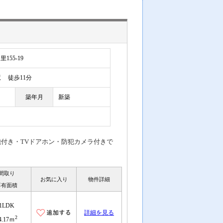
55-19
駅
徒歩11分
築年月
新築
付き・TVドアホン・防犯カメラ付きで
間取り
お気に入り
物件詳細
専有面積
1LDK
詳細を見る
2
4.17ｍ