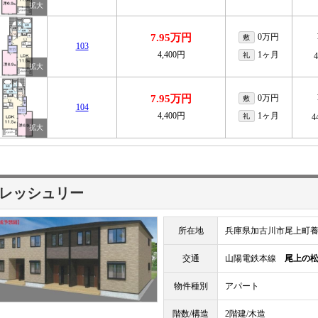
7.95万円
0万円
敷
103
4,400円
1ヶ月
礼
7.95万円
0万円
敷
104
4,400円
1ヶ月
礼
4
レッシュリー
所在地
兵庫県加古川市尾上町養
交通
山陽電鉄本線
尾上の
物件種別
アパート
階数/構造
2階建/木造