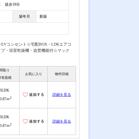
駅
徒歩18分
築年月
新築
EVコンセント☆宅配BOX・LDKエアコ
イプ・浴室乾燥機・追焚機能付☆マック
間取り
お気に入り
物件詳細
専有面積
3LDK
詳細を見る
2
3.87ｍ
3LDK
詳細を見る
2
3.87ｍ