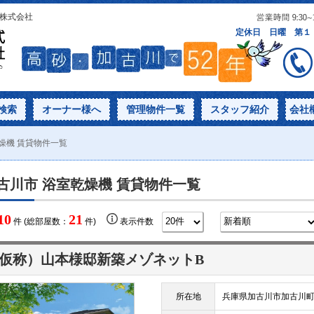
産株式会社
検索
オーナー様へ
管理物件一覧
スタッフ紹介
会社
燥機 賃貸物件一覧
古川市 浴室乾燥機 賃貸物件一覧
10
21
件 (総部屋数：
件)
表示件数
仮称）山本様邸新築メゾネットB
所在地
兵庫県加古川市加古川町