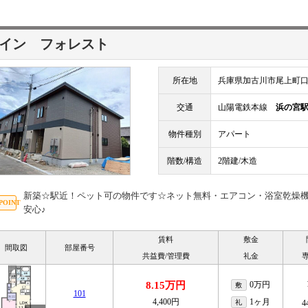
イン フォレスト
所在地
兵庫県加古川市尾上町口里1
交通
山陽電鉄本線
浜の宮
物件種別
アパート
階数/構造
2階建/木造
新築☆駅近！ペット可の物件です☆ネット無料・エアコン・浴室乾燥機
安心♪
賃料
敷金
間取図
部屋番号
共益費/管理費
礼金
8.15万円
0万円
敷
101
4,400円
1ヶ月
礼
4