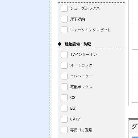
シューズボックス
床下収納
ウォークインクロゼット
◆ 建物設備・防犯
TVインターホン
オートロック
エレベーター
宅配ボックス
CS
BS
CATV
グ
専用ゴミ置場