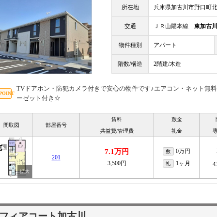
所在地
兵庫県加古川市野口町北野
交通
ＪＲ山陽本線
東加古
物件種別
アパート
階数/構造
2階建/木造
TVドアホン・防犯カメラ付きで安心の物件です♪エアコン・ネット無
ーゼット付き☆
賃料
敷金
間取図
部屋番号
共益費/管理費
礼金
7.1万円
0万円
敷
201
3,500円
1ヶ月
礼
4
フィアコート加古川