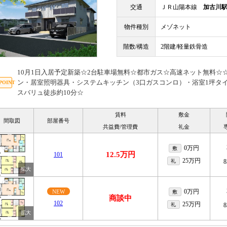
交通
ＪＲ山陽本線
加古川
物件種別
メゾネット
階数/構造
2階建/軽量鉄骨造
10月1日入居予定新築☆2台駐車場無料☆都市ガス☆高速ネット無料☆☆
ン・居室照明器具・システムキッチン（3口ガスコンロ）・浴室1坪タ
スバリュ徒歩約10分☆
賃料
敷金
間取図
部屋番号
共益費/管理費
礼金
0万円
敷
12.5万円
101
25万円
礼
8
0万円
NEW
敷
商談中
102
25万円
礼
8