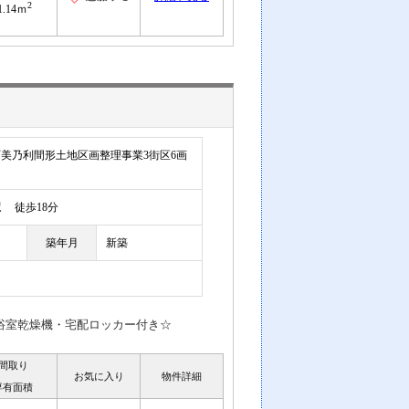
2
1.14ｍ
美乃利間形土地区画整理事業3街区6画
駅
徒歩18分
築年月
新築
浴室乾燥機・宅配ロッカー付き☆
間取り
お気に入り
物件詳細
専有面積