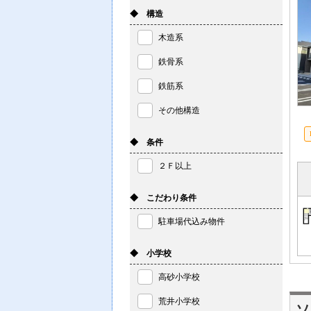
◆ 構造
木造系
鉄骨系
鉄筋系
その他構造
◆ 条件
２Ｆ以上
◆ こだわり条件
駐車場代込み物件
◆ 小学校
高砂小学校
荒井小学校
ソ