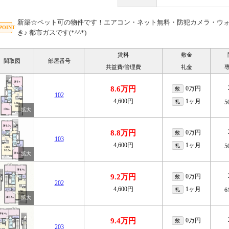
新築☆ペット可の物件です！エアコン・ネット無料・防犯カメラ・ウ
き♪ 都市ガスです(*^^*)
賃料
敷金
間取図
部屋番号
共益費/管理費
礼金
8.6万円
0万円
敷
102
4,600円
1ヶ月
礼
5
8.8万円
0万円
敷
103
4,600円
1ヶ月
礼
5
9.2万円
0万円
敷
202
4,600円
1ヶ月
礼
6
9.4万円
0万円
敷
203