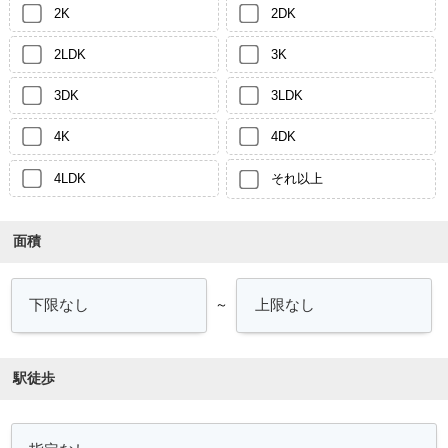
2K
2DK
2LDK
3K
3DK
3LDK
4K
4DK
4LDK
それ以上
面積
～
駅徒歩