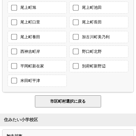
尾上町旭
尾上町池田
尾上町口里
尾上町長田
尾上町養田
加古川町美乃利
西神吉町岸
野口町北野
平岡町新在家
別府町新野辺
米田町平津
住みたい小学校区