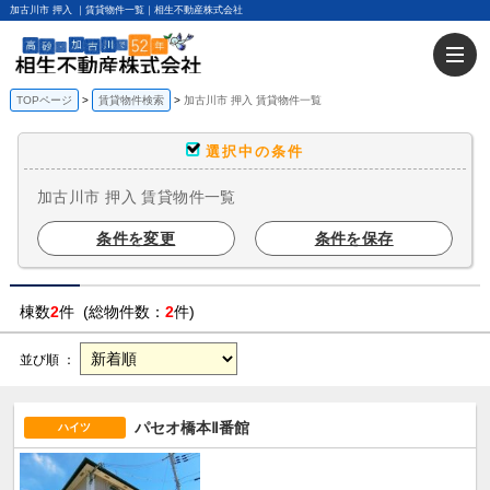
加古川市 押入 ｜賃貸物件一覧｜相生不動産株式会社
TOPページ
賃貸物件検索
加古川市 押入 賃貸物件一覧
選択中の条件
加古川市 押入 賃貸物件一覧
条件を変更
条件を保存
棟数
2
件 (総物件数：
2
件)
並び順 ：
パセオ橋本Ⅱ番館
ハイツ