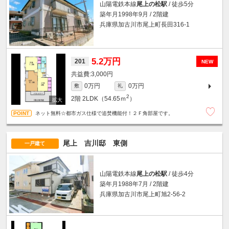
山陽電鉄本線
尾上の松駅
/ 徒歩5分
築年月1998年9月 / 2階建
兵庫県加古川市尾上町長田316-1
5.2万円
201
NEW
3,000円
0万円
0万円
敷
礼
2
2階
2LDK（54.65ｍ
）
ネット無料☆都市ガス仕様で追焚機能付！２Ｆ角部屋です。
尾上 吉川邸 東側
一戸建て
山陽電鉄本線
尾上の松駅
/ 徒歩4分
築年月1988年7月 / 2階建
兵庫県加古川市尾上町旭2-56-2