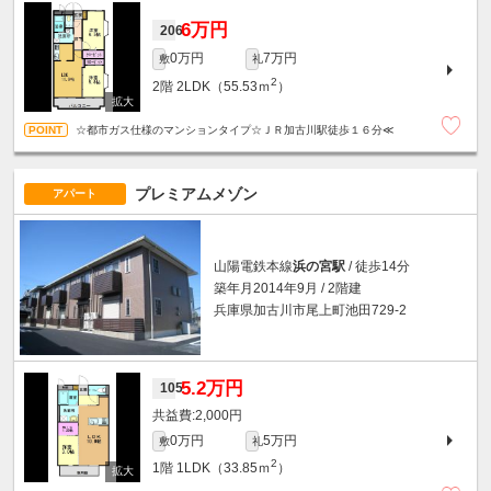
6万円
206
0万円
7万円
敷
礼
2
2階
2LDK（55.53ｍ
）
☆都市ガス仕様のマンションタイプ☆ＪＲ加古川駅徒歩１６分≪
プレミアムメゾン
アパート
山陽電鉄本線
浜の宮駅
/ 徒歩14分
築年月2014年9月 / 2階建
兵庫県加古川市尾上町池田729-2
5.2万円
105
2,000円
0万円
5万円
敷
礼
2
1階
1LDK（33.85ｍ
）