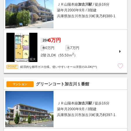
ＪＲ山陽本線
加古川駅
/ 徒歩16分
築年月2000年9月 / 3階建
兵庫県加古川市加古川町美乃利380-1
6万円
204
0万円
7万円
敷
礼
2
2階
2LDK（55.53ｍ
）
経済的な都市ガス仕様。使いやすいオール洋室の2LDK(^^)
グリーンコート加古川１番館
マンション
ＪＲ山陽本線
加古川駅
/ 徒歩16分
築年月2000年9月 / 3階建
兵庫県加古川市加古川町美乃利397-1