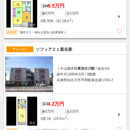
5.5万円
106
0万円
5万円
敷
礼
2
1階
3DK（61.18ｍ
）
都市ガス！南向き室内☆駐車場有☆
ソフィア２１新在家
マンション
ＪＲ山陽本線
東加古川駅
/ 徒歩3分
築年月1995年3月 / 3階建
兵庫県加古川市平岡町新在家1356-2
4.2万円
113
0万円
5万円
敷
礼
2
1階
1K（25.5ｍ
）