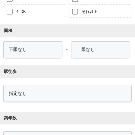
4LDK
それ以上
面積
～
駅徒歩
築年数