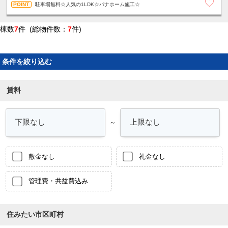
駐車場無料☆人気の1LDK☆パナホーム施工☆
棟数
7
件 (総物件数：
7
件)
条件を絞り込む
賃料
～
敷金なし
礼金なし
管理費・共益費込み
住みたい市区町村