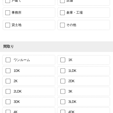
戸建て
店舗
事務所
倉庫・工場
貸土地
その他
間取り
ワンルーム
1K
1DK
1LDK
2K
2DK
2LDK
3K
3DK
3LDK
4K
4DK