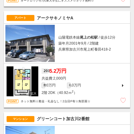
オートロック付♪兵庫大学生にオススメ☆ネット無料☆
アークサキノミヤA
アパート
山陽電鉄本線
尾上の松駅
/ 徒歩12分
築年月2001年9月 / 2階建
兵庫県加古川市尾上町養田418-2
5.2万円
201
2,000円
0万円
0万円
敷
礼
2
2階
2DK（40.92ｍ
）
ネット無料☆敷金・礼金なし！2台目P有☆角部屋☆
グリーンコート加古川2番館
マンション