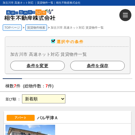
加古川市 高速ネット対応 ｜賃貸物件一覧｜相生不動産株式会社
TOPページ
賃貸物件検索
加古川市 高速ネット対応 賃貸物件一覧
選択中の条件
加古川市 高速ネット対応 賃貸物件一覧
条件を変更
条件を保存
棟数
7
件 (総物件数：
7
件)
並び順 ：
パル平津Ａ
アパート