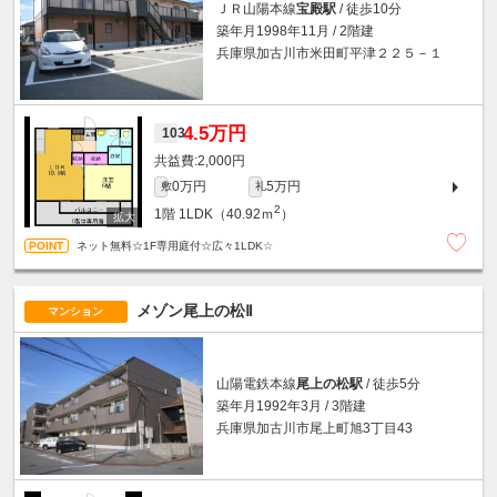
ＪＲ山陽本線
宝殿駅
/ 徒歩10分
築年月1998年11月 / 2階建
兵庫県加古川市米田町平津２２５－１
4.5万円
103
2,000円
0万円
5万円
敷
礼
2
1階
1LDK（40.92ｍ
）
ネット無料☆1F専用庭付☆広々1LDK☆
メゾン尾上の松Ⅱ
マンション
山陽電鉄本線
尾上の松駅
/ 徒歩5分
築年月1992年3月 / 3階建
兵庫県加古川市尾上町旭3丁目43