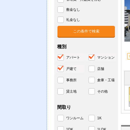
敷金なし
礼金なし
種別
アパート
マンション
戸建て
店舗
事務所
倉庫・工場
貸土地
その他
間取り
ワンルーム
1K
1DK
1LDK