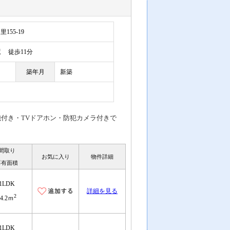
55-19
駅
徒歩11分
築年月
新築
付き・TVドアホン・防犯カメラ付きで
間取り
お気に入り
物件詳細
専有面積
1LDK
詳細を見る
2
44.2ｍ
1LDK