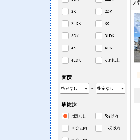
パ
2K
2DK
2LDK
3K
3DK
3LDK
4K
4DK
4LDK
それ以上
面積
～
駅徒歩
指定なし
5分以内
10分以内
15分以内