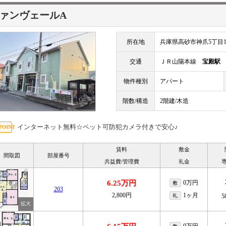
ァンヴェールA
所在地
兵庫県高砂市神爪5丁目18
交通
ＪＲ山陽本線
宝殿駅
物件種別
アパート
階数/構造
2階建/木造
インターネット無料☆ペット可防犯カメラ付きで安心♪
賃料
敷金
間取図
部屋番号
共益費/管理費
礼金
6.25万円
0万円
敷
203
2,800円
1ヶ月
礼
5