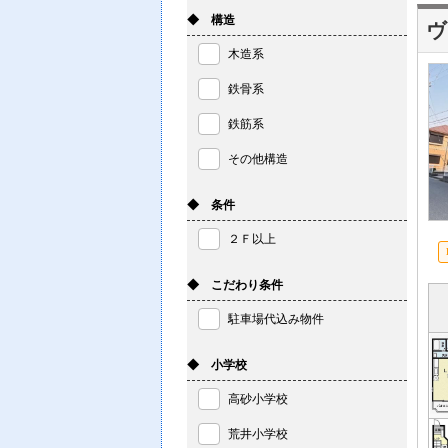
◆ 構造
ヴ
木造系
鉄骨系
鉄筋系
その他構造
◆ 条件
２Ｆ以上
◆ こだわり条件
駐車場代込み物件
◆ 小学校
高砂小学校
荒井小学校