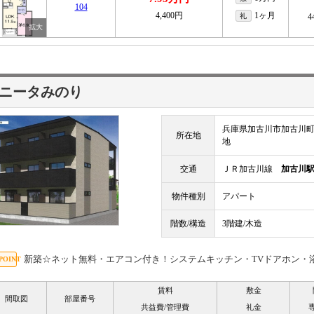
104
4,400円
1ヶ月
礼
4
ニータみのり
兵庫県加古川市加古川町
所在地
地
交通
ＪＲ加古川線
加古川
物件種別
アパート
階数/構造
3階建/木造
新築☆ネット無料・エアコン付き！システムキッチン・TVドアホン・
賃料
敷金
間取図
部屋番号
共益費/管理費
礼金