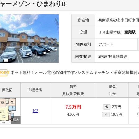
ャーメゾン・ひまわりB
所在地
兵庫県高砂市米田町米田11
交通
ＪＲ山陽本線
宝殿駅
物件種別
アパート
階数/構造
2階建/軽量鉄骨造
ネット無料！オール電化の物件です♪システムキッチン・浴室乾燥機付き
賃料
敷金
間取図
部屋番号
共益費/管理費
礼金
7.5万円
2万円
敷
102
4,000円
10万円
礼
5