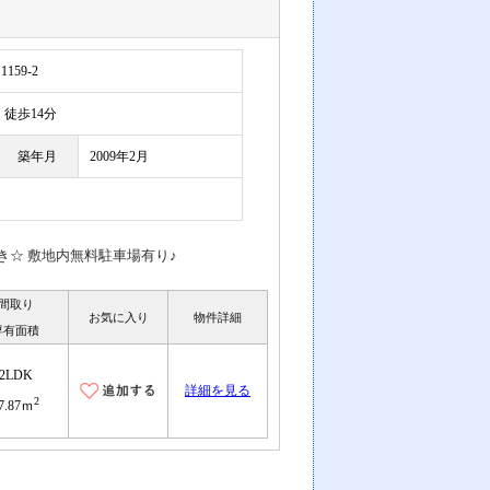
59-2
徒歩14分
築年月
2009年2月
☆ 敷地内無料駐車場有り♪
間取り
お気に入り
物件詳細
専有面積
2LDK
詳細を見る
2
7.87ｍ