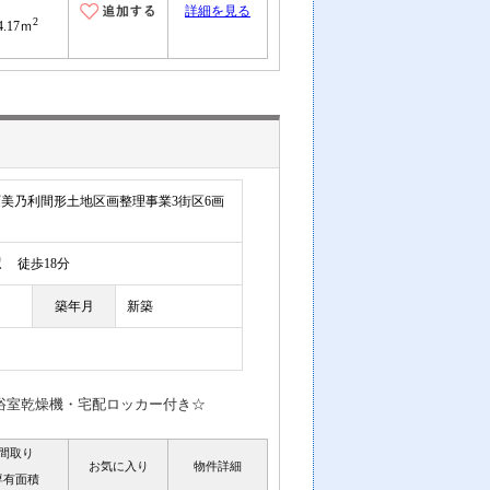
詳細を見る
2
4.17ｍ
美乃利間形土地区画整理事業3街区6画
駅
徒歩18分
築年月
新築
浴室乾燥機・宅配ロッカー付き☆
間取り
お気に入り
物件詳細
専有面積