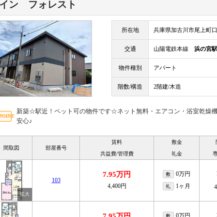
イン フォレスト
所在地
兵庫県加古川市尾上町口里1
交通
山陽電鉄本線
浜の宮
物件種別
アパート
階数/構造
2階建/木造
新築☆駅近！ペット可の物件です☆ネット無料・エアコン・浴室乾燥機
安心♪
賃料
敷金
間取図
部屋番号
共益費/管理費
礼金
7.95万円
0万円
敷
103
4,400円
1ヶ月
礼
7.95万円
0万円
敷