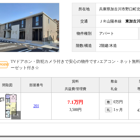
所在地
兵庫県加古川市野口町北野
交通
ＪＲ山陽本線
東加古
物件種別
アパート
階数/構造
2階建/木造
TVドアホン・防犯カメラ付きで安心の物件です♪エアコン・ネット無
ーゼット付き☆
賃料
敷金
間取図
部屋番号
共益費/管理費
礼金
7.1万円
0万円
敷
201
3,500円
1ヶ月
礼
4