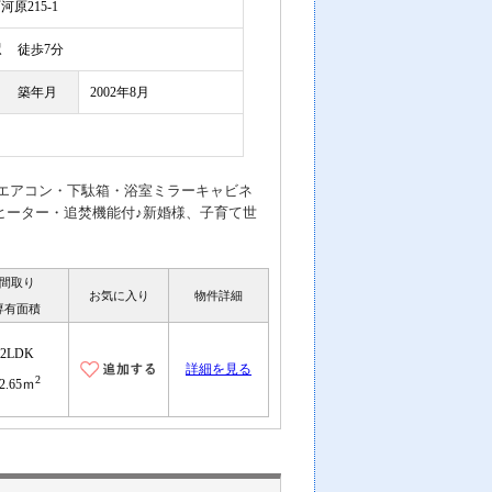
原215-1
駅
徒歩7分
築年月
2002年8月
Kエアコン・下駄箱・浴室ミラーキャビネ
ヒーター・追焚機能付♪新婚様、子育て世
間取り
お気に入り
物件詳細
専有面積
2LDK
詳細を見る
2
2.65ｍ