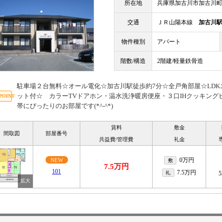
所在地
兵庫県加古川市加古川町河
交通
ＪＲ山陽本線
加古川
物件種別
アパート
階数/構造
2階建/軽量鉄骨造
駐車場２台無料☆オール電化☆加古川駅徒歩約7分☆全戸角部屋☆LD
ット付☆ カラーTVドアホン・温水洗浄暖房便座・３口IHクッキング
帯にぴったりのお部屋です(*^-^*)
賃料
敷金
間取図
部屋番号
共益費/管理費
礼金
0万円
NEW
敷
7.5万円
101
7.5万円
礼
5