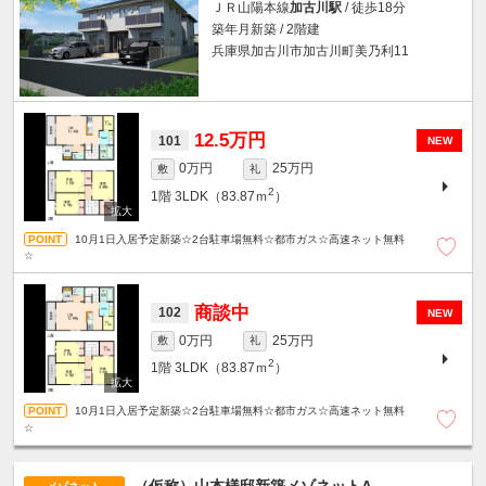
ＪＲ山陽本線
加古川駅
/ 徒歩18分
築年月新築 / 2階建
兵庫県加古川市加古川町美乃利11
12.5万円
101
NEW
0万円
25万円
敷
礼
2
1階
3LDK（83.87ｍ
）
10月1日入居予定新築☆2台駐車場無料☆都市ガス☆高速ネット無料
☆
商談中
102
NEW
0万円
25万円
敷
礼
2
1階
3LDK（83.87ｍ
）
10月1日入居予定新築☆2台駐車場無料☆都市ガス☆高速ネット無料
☆