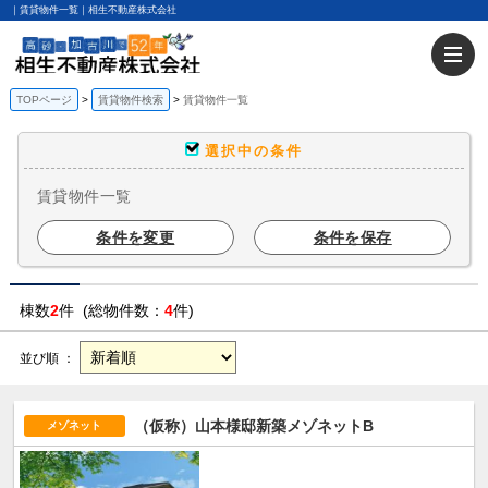
｜賃貸物件一覧｜相生不動産株式会社
TOPページ
賃貸物件検索
賃貸物件一覧
選択中の条件
賃貸物件一覧
条件を変更
条件を保存
棟数
2
件 (総物件数：
4
件)
並び順 ：
（仮称）山本様邸新築メゾネットB
メゾネット