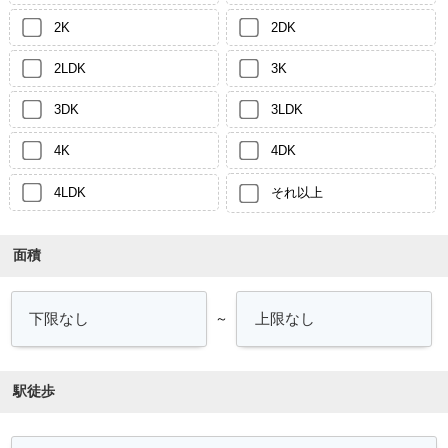
2K
2DK
2LDK
3K
3DK
3LDK
4K
4DK
4LDK
それ以上
面積
～
駅徒歩