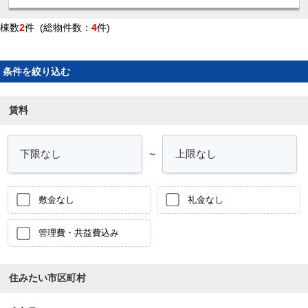
棟数
2
件 (総物件数：
4
件)
条件を絞り込む
賃料
～
敷金なし
礼金なし
管理費・共益費込み
住みたい市区町村