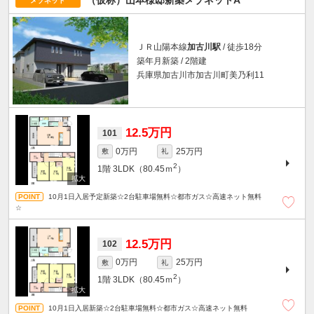
（仮称）山本様邸新築メゾネットA
メゾネット
ＪＲ山陽本線
加古川駅
/ 徒歩18分
築年月新築 / 2階建
兵庫県加古川市加古川町美乃利11
12.5万円
101
0万円
25万円
敷
礼
2
1階
3LDK（80.45ｍ
）
10月1日入居予定新築☆2台駐車場無料☆都市ガス☆高速ネット無料
☆
12.5万円
102
0万円
25万円
敷
礼
2
1階
3LDK（80.45ｍ
）
10月1日入居新築☆2台駐車場無料☆都市ガス☆高速ネット無料