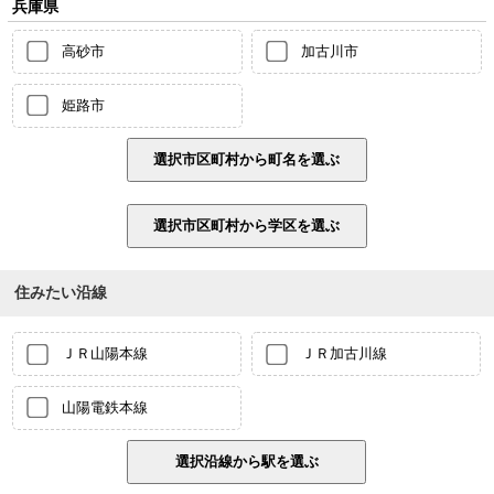
兵庫県
高砂市
加古川市
姫路市
住みたい沿線
ＪＲ山陽本線
ＪＲ加古川線
山陽電鉄本線