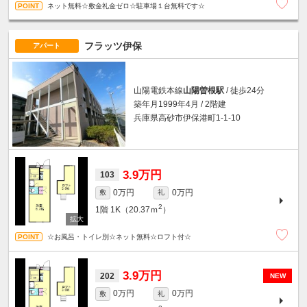
ネット無料☆敷金礼金ゼロ☆駐車場１台無料です☆
フラッツ伊保
アパート
山陽電鉄本線
山陽曽根駅
/ 徒歩24分
築年月1999年4月 / 2階建
兵庫県高砂市伊保港町1-1-10
3.9万円
103
0万円
0万円
敷
礼
2
1階
1K（20.37ｍ
）
☆お風呂・トイレ別☆ネット無料☆ロフト付☆
3.9万円
202
NEW
0万円
0万円
敷
礼