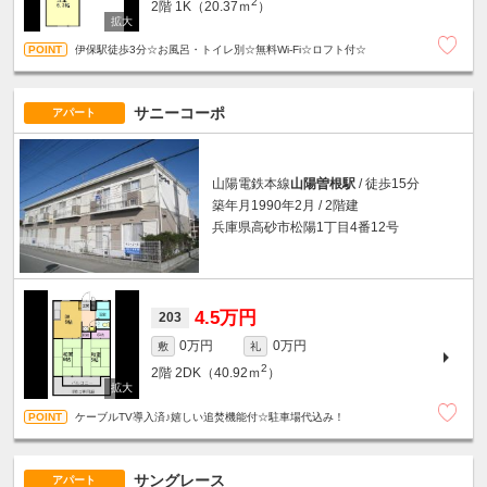
2
2階
1K（20.37ｍ
）
伊保駅徒歩3分☆お風呂・トイレ別☆無料Wi-Fi☆ロフト付☆
サニーコーポ
アパート
山陽電鉄本線
山陽曽根駅
/ 徒歩15分
築年月1990年2月 / 2階建
兵庫県高砂市松陽1丁目4番12号
4.5万円
203
0万円
0万円
敷
礼
2
2階
2DK（40.92ｍ
）
ケーブルTV導入済♪嬉しい追焚機能付☆駐車場代込み！
サングレース
アパート