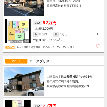
築年月1996年10月 / 2階建
兵庫県高砂市松陽1丁目3-5
5.2万円
202
2,000円
0万円
0万円
敷
礼
2
2階
2LDK（52.66ｍ
）
ネット無料☆追焚機能・安心のカラーTVドアホン付☆
ローズダリス
アパート
山陽電鉄本線
山陽曽根駅
/ 徒歩31分
築年月2003年3月 / 2階建
兵庫県高砂市阿弥陀町阿弥陀2693
7.2万円
102