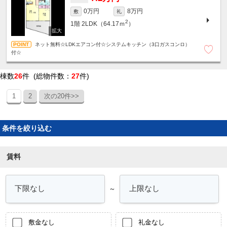
0万円
8万円
敷
礼
2
1階
2LDK（64.17ｍ
）
ネット無料☆LDKエアコン付☆システムキッチン（3口ガスコンロ）
付☆
棟数
26
件 (総物件数：
27
件)
1
2
次の20件>>
条件を絞り込む
賃料
～
敷金なし
礼金なし