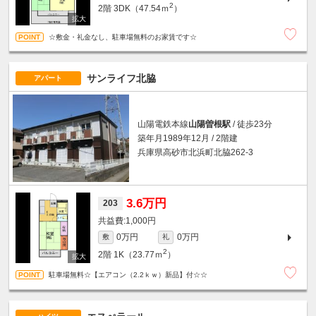
2
2階
3DK（47.54ｍ
）
☆敷金・礼金なし、駐車場無料のお家賃です☆
サンライフ北脇
アパート
山陽電鉄本線
山陽曽根駅
/ 徒歩23分
築年月1989年12月 / 2階建
兵庫県高砂市北浜町北脇262-3
3.6万円
203
1,000円
0万円
0万円
敷
礼
2
2階
1K（23.77ｍ
）
駐車場無料☆【エアコン（2.2ｋｗ）新品】付☆☆