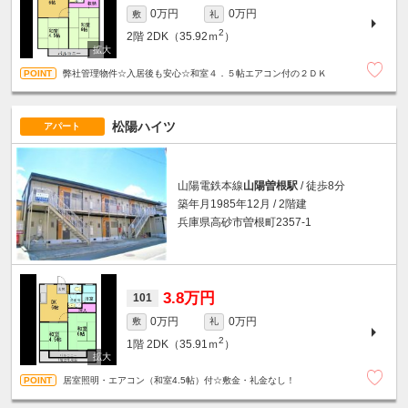
0万円
0万円
敷
礼
2
2階
2DK（35.92ｍ
）
弊社管理物件☆入居後も安心☆和室４．５帖エアコン付の２ＤＫ
松陽ハイツ
アパート
山陽電鉄本線
山陽曽根駅
/ 徒歩8分
築年月1985年12月 / 2階建
兵庫県高砂市曽根町2357-1
3.8万円
101
0万円
0万円
敷
礼
2
1階
2DK（35.91ｍ
）
居室照明・エアコン（和室4.5帖）付☆敷金・礼金なし！