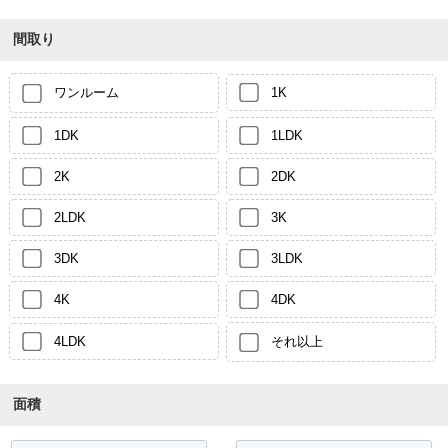
間取り
ワンルーム
1K
1DK
1LDK
2K
2DK
2LDK
3K
3DK
3LDK
4K
4DK
4LDK
それ以上
面積