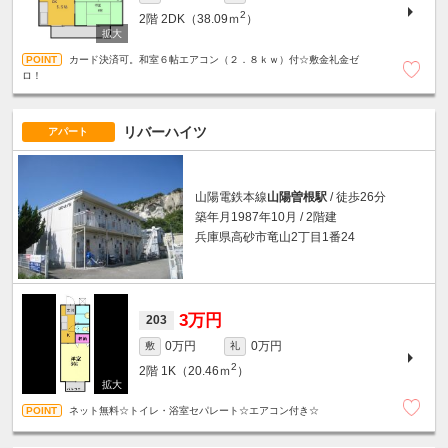
2
2階
2DK（38.09ｍ
）
カード決済可。和室６帖エアコン（２．８ｋｗ）付☆敷金礼金ゼ
ロ！
リバーハイツ
アパート
山陽電鉄本線
山陽曽根駅
/ 徒歩26分
築年月1987年10月 / 2階建
兵庫県高砂市竜山2丁目1番24
3万円
203
0万円
0万円
敷
礼
2
2階
1K（20.46ｍ
）
ネット無料☆トイレ・浴室セパレート☆エアコン付き☆