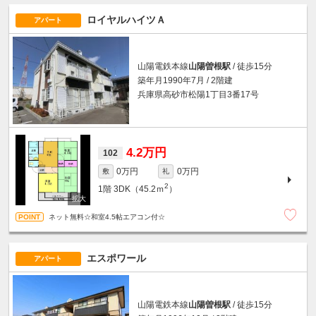
ロイヤルハイツＡ
アパート
山陽電鉄本線
山陽曽根駅
/ 徒歩15分
築年月1990年7月 / 2階建
兵庫県高砂市松陽1丁目3番17号
4.2万円
102
0万円
0万円
敷
礼
2
1階
3DK（45.2ｍ
）
ネット無料☆和室4.5帖エアコン付☆
エスポワール
アパート
山陽電鉄本線
山陽曽根駅
/ 徒歩15分