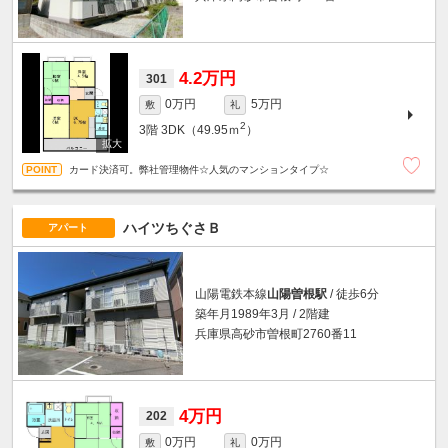
4.2万円
301
0万円
5万円
敷
礼
2
3階
3DK（49.95ｍ
）
カード決済可。弊社管理物件☆人気のマンションタイプ☆
ハイツちぐさＢ
アパート
山陽電鉄本線
山陽曽根駅
/ 徒歩6分
築年月1989年3月 / 2階建
兵庫県高砂市曽根町2760番11
4万円
202
0万円
0万円
敷
礼