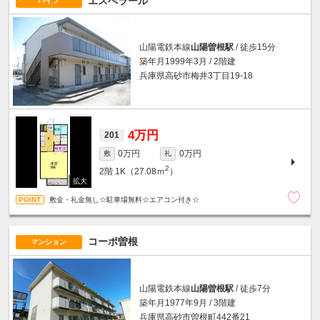
エスぺラール
ハイツ
山陽電鉄本線
山陽曽根駅
/ 徒歩15分
築年月1999年3月 / 2階建
兵庫県高砂市梅井3丁目19-18
4万円
201
0万円
0万円
敷
礼
2
2階
1K（27.08ｍ
）
敷金・礼金無し☆駐車場無料☆エアコン付き☆
コーポ曽根
マンション
山陽電鉄本線
山陽曽根駅
/ 徒歩7分
築年月1977年9月 / 3階建
兵庫県高砂市曽根町442番21