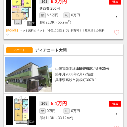
6.2万円
101
NEW
250円
6.5万円
0万円
敷
礼
2
1階
2LDK（55.9ｍ
）
ネット無料☆ペット（小型犬２匹まで）飼育可！！駐車場１台無料
☆
ディアコート大開
アパート
山陽電鉄本線
山陽曽根駅
/ 徒歩25分
築年月2008年2月 / 2階建
兵庫県高砂市曽根町3078-1
5.1万円
205
NEW
0万円
0万円
敷
礼
2
2階
1LDK（33.12ｍ
）