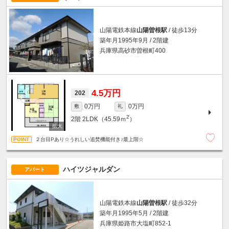
山陽電鉄本線
山陽曽根駅
/ 徒歩13分
築年月1995年9月 / 2階建
兵庫県高砂市曽根町400
4.5万円
202
0万円
0万円
敷
礼
2
2階
2LDK（45.59ｍ
）
２台目Pあり☆うれしい追焚機能付き♪最上階☆
ハイツジャルダン
アパート
山陽電鉄本線
山陽曽根駅
/ 徒歩32分
築年月1995年5月 / 2階建
兵庫県姫路市大塩町852-1