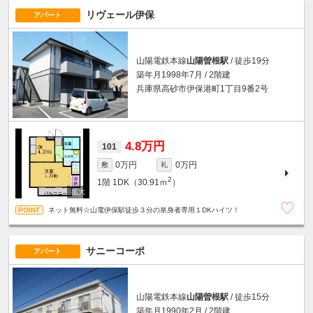
リヴェール伊保
アパート
山陽電鉄本線
山陽曽根駅
/ 徒歩19分
築年月1998年7月 / 2階建
兵庫県高砂市伊保港町1丁目9番2号
4.8万円
101
0万円
0万円
敷
礼
2
1階
1DK（30.91ｍ
）
ネット無料☆山電伊保駅徒歩３分の単身者専用１DKハイツ！
サニーコーポ
アパート
山陽電鉄本線
山陽曽根駅
/ 徒歩15分
築年月1990年2月 / 2階建