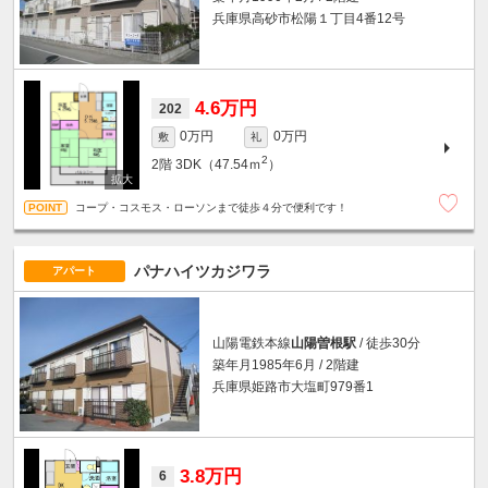
兵庫県高砂市松陽１丁目4番12号
4.6万円
202
0万円
0万円
敷
礼
2
2階
3DK（47.54ｍ
）
コープ・コスモス・ローソンまで徒歩４分で便利です！
パナハイツカジワラ
アパート
山陽電鉄本線
山陽曽根駅
/ 徒歩30分
築年月1985年6月 / 2階建
兵庫県姫路市大塩町979番1
3.8万円
6