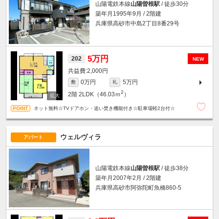
山陽電鉄本線
山陽曽根駅
/ 徒歩30分
築年月1995年9月 / 2階建
兵庫県高砂市中島2丁目8番29号
5万円
202
NEW
2,000円
0万円
5万円
敷
礼
2
2階
2LDK（46.03ｍ
）
ネット無料☆TVドアホン・追い焚き機能付き☆駐車場軽2台付☆
ウェルヴィラ
アパート
山陽電鉄本線
山陽曽根駅
/ 徒歩38分
築年月2007年2月 / 2階建
兵庫県高砂市阿弥陀町魚橋860-5