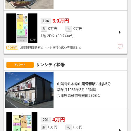
3.9万円
104
0万円
0万円
敷
礼
2
1階
2DK（39.74ｍ
）
居室照明器具有☆ネット無料☆広い専用庭付☆
サンシティ松陽
アパート
山陽電鉄本線
山陽曽根駅
/ 徒歩5分
築年月1986年2月 / 2階建
兵庫県高砂市曽根町2368-1
4万円
201
0万円
0万円
敷
礼