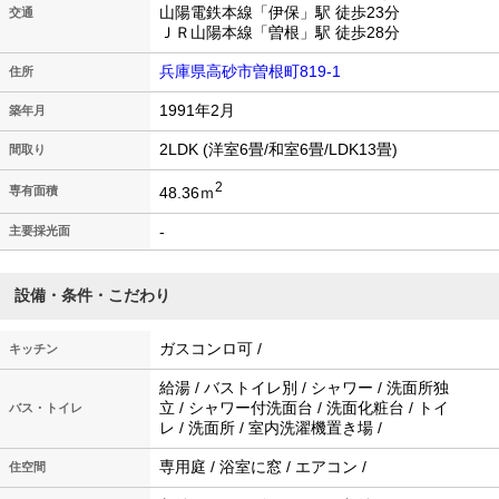
山陽電鉄本線「伊保」駅 徒歩23分
交通
ＪＲ山陽本線「曽根」駅 徒歩28分
兵庫県高砂市曽根町819-1
住所
1991年2月
築年月
2LDK (洋室6畳/和室6畳/LDK13畳)
間取り
2
48.36ｍ
専有面積
-
主要採光面
設備・条件・こだわり
ガスコンロ可 /
キッチン
給湯 / バストイレ別 / シャワー / 洗面所独
立 / シャワー付洗面台 / 洗面化粧台 / トイ
バス・トイレ
レ / 洗面所 / 室内洗濯機置き場 /
専用庭 / 浴室に窓 / エアコン /
住空間