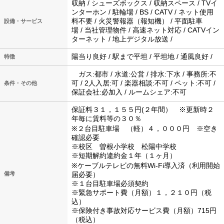
収納 / シューズボックス / 収納スペース / TVイ
ンターホン / 駐輪場 / BS / CATV / ネット使用
料不要 / 火災警報器（報知機） / 平面駐車
設備・サービス
場 / 当社管理物件 / 高速ネット対応 / CATVイン
ターネット / 地上デジタル放送 /
陽当り良好 / 駅まで平坦 / 平坦地 / 通風良好 /
特徴
ガス:都市 / 水道:公営 / 排水:下水 / 事務所:不
可 / 2人入居:可 / 楽器相談:不可 / ペット:不可 /
条件・その他
保証会社:必加入 / ルームシェア:不可
保証料３１，１５５円(２年間） ※更新時２
年毎に賃料等の３０％
※２台目駐車場 （軽）４，０００円 ※空き
確認必要
※校区 曽根小学校 松陽中学校
※短期解約違約金１年（１ヶ月）
※ケーブルテレビの無料Wi-Fi導入済（利用開始
備考
届必要）
※１台目駐車場必須契約
※緊急サポート費（月額）１，２１０円（税
込）
※保険付き事故対応サービス費（月額）715円
（税込）