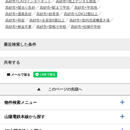
高砂市+CATVインターネット
高砂市+地上デジタル放送
高砂市+陽当り良好
高砂市+駅まで平坦
高砂市+平坦地
高砂市+通風良好
高砂市+鉄骨系
高砂市+LDK12畳以上
高砂市+和室
高砂市+全居室6畳以上
高砂市+室内洗濯機置き場
高砂市+敷金不要
高砂市+曽根小学校
高砂市+松陽中学校
最近検索した条件
共有する
メールで送る
このページの先頭へ
物件検索メニュー
山陽電鉄本線から探す