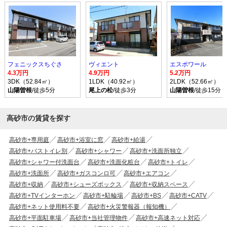
フェニックスちぐさ
ヴィエント
エスポワール
4.3万円
4.9万円
5.2万円
3DK（52.84㎡）
1LDK（40.92㎡）
2LDK（52.66㎡）
山陽曽根
/徒歩5分
尾上の松
/徒歩3分
山陽曽根
/徒歩15分
高砂市の賃貸を探す
高砂市+専用庭
高砂市+浴室に窓
高砂市+給湯
高砂市+バストイレ別
高砂市+シャワー
高砂市+洗面所独立
高砂市+シャワー付洗面台
高砂市+洗面化粧台
高砂市+トイレ
高砂市+洗面所
高砂市+ガスコンロ可
高砂市+エアコン
高砂市+収納
高砂市+シューズボックス
高砂市+収納スペース
高砂市+TVインターホン
高砂市+駐輪場
高砂市+BS
高砂市+CATV
高砂市+ネット使用料不要
高砂市+火災警報器（報知機）
高砂市+平面駐車場
高砂市+当社管理物件
高砂市+高速ネット対応