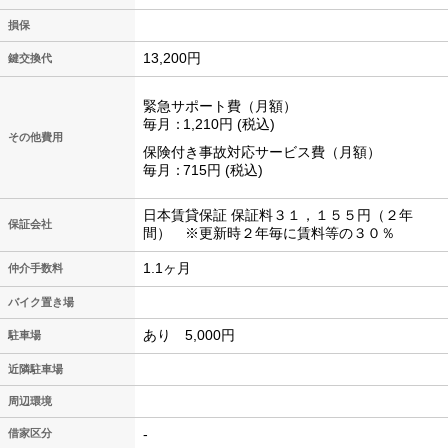
損保
13,200円
鍵交換代
緊急サポート費（月額）
毎月
1,210円
税込
その他費用
保険付き事故対応サービス費（月額）
毎月
715円
税込
日本賃貸保証 保証料３１，１５５円（２年
保証会社
間） ※更新時２年毎に賃料等の３０％
1.1ヶ月
仲介手数料
バイク置き場
あり 5,000円
駐車場
近隣駐車場
周辺環境
-
借家区分