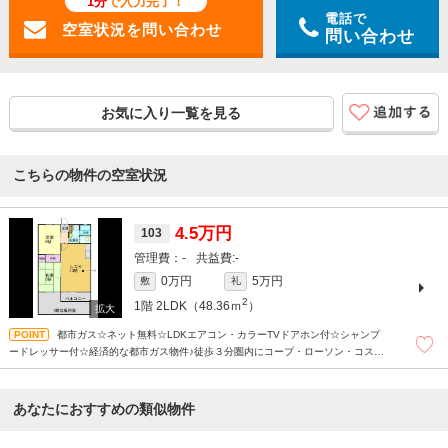
1分
で入力完了！
電話で
問い合わせ
お気に入り一覧を見る
こちらの物件の空室状況
4.5万円
103
-
-
0万円
5万円
敷
礼
2
1階
2LDK（48.36ｍ
）
都市ガス☆ネット無料☆LDKエアコン・カラーTVドアホン付☆シャンプ
ードレッサー付☆経済的な都市ガス物件♪徒歩３分圏内にコープ・ローソン・コスモ
スがありお買い物に大変便利な住環境です(*^-^*)
あなたにおすすめの類似物件