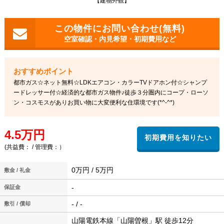
【建物外観】
空室確認・内見希望・初期費用など
都市ガス☆ネット無料☆LDKエアコン・カラーTVドアホン付☆シャンプ
ードレッサー付☆経済的な都市ガス物件♪徒歩３分圏内にコープ・ローソ
ン・コスモスがありお買い物に大変便利な住環境です(*^-^*)
4.5万円
(共益費： / 管理費：）
0万円 / 5万円
敷金 / 礼金
-
保証金
- / -
敷引 / 償却
山陽電鉄本線「山陽曽根」駅 徒歩12分