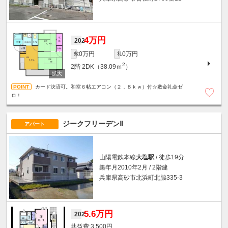
4万円
202
0万円
0万円
敷
礼
2
2階
2DK（38.09ｍ
）
カード決済可。和室６帖エアコン（２．８ｋｗ）付☆敷金礼金ゼ
ロ！
ジークフリーデンⅡ
アパート
山陽電鉄本線
大塩駅
/ 徒歩19分
築年月2010年2月 / 2階建
兵庫県高砂市北浜町北脇335-3
5.6万円
202
3,500円