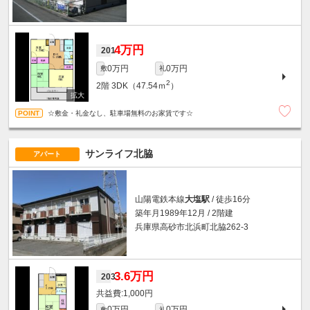
4万円
201
0万円
0万円
敷
礼
2
2階
3DK（47.54ｍ
）
☆敷金・礼金なし、駐車場無料のお家賃です☆
サンライフ北脇
アパート
山陽電鉄本線
大塩駅
/ 徒歩16分
築年月1989年12月 / 2階建
兵庫県高砂市北浜町北脇262-3
3.6万円
203
1,000円
0万円
0万円
敷
礼