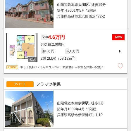
山陽電鉄本線
大塩駅
/ 徒歩19分
築年月2001年5月 / 2階建
兵庫県高砂市北浜町西浜472-2
4.6万円
204
NEW
2,000円
0万円
0万円
敷
礼
2
2階
2LDK（58.12ｍ
）
ネット無料☆2口ガスコンロ有（残置物）☆和室を洋室へ変更☆
フラッツ伊保
アパート
山陽電鉄本線
伊保駅
/ 徒歩3分
築年月1999年4月 / 2階建
兵庫県高砂市伊保港町1-1-10