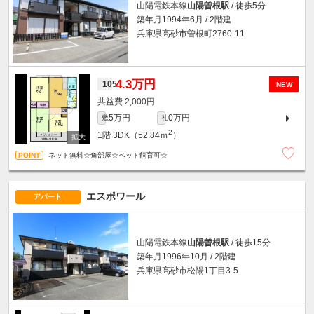
山陽電鉄本線
山陽曽根駅
/ 徒歩5分
築年月1994年6月 / 2階建
兵庫県高砂市曽根町2760-11
4.3万円
105
NEW
2,000円
5万円
0万円
敷
礼
2
1階
3DK（52.84ｍ
）
ネット無料☆角部屋☆ペット飼育可☆
エスポワール
アパート
山陽電鉄本線
山陽曽根駅
/ 徒歩15分
築年月1996年10月 / 2階建
兵庫県高砂市松陽1丁目3-5