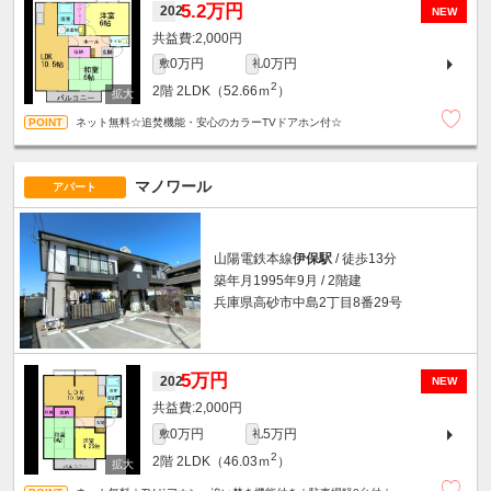
5.2万円
202
NEW
2,000円
0万円
0万円
敷
礼
2
2階
2LDK（52.66ｍ
）
ネット無料☆追焚機能・安心のカラーTVドアホン付☆
マノワール
アパート
山陽電鉄本線
伊保駅
/ 徒歩13分
築年月1995年9月 / 2階建
兵庫県高砂市中島2丁目8番29号
5万円
202
NEW
2,000円
0万円
5万円
敷
礼
2
2階
2LDK（46.03ｍ
）