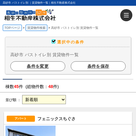
高砂市 バストイレ別 ｜賃貸物件一覧｜相生不動産株式会社
TOPページ
賃貸物件検索
高砂市 バストイレ別 賃貸物件一覧
選択中の条件
高砂市 バストイレ別 賃貸物件一覧
条件を変更
条件を保存
棟数
45
件 (総物件数：
48
件)
並び順 ：
フェニックスちぐさ
アパート