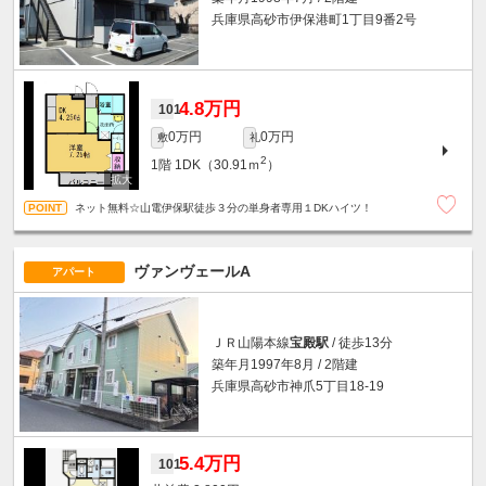
兵庫県高砂市伊保港町1丁目9番2号
4.8万円
101
0万円
0万円
敷
礼
2
1階
1DK（30.91ｍ
）
ネット無料☆山電伊保駅徒歩３分の単身者専用１DKハイツ！
ヴァンヴェールA
アパート
ＪＲ山陽本線
宝殿駅
/ 徒歩13分
築年月1997年8月 / 2階建
兵庫県高砂市神爪5丁目18-19
5.4万円
101