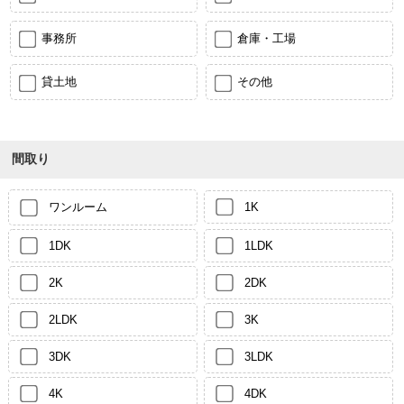
事務所
倉庫・工場
貸土地
その他
間取り
ワンルーム
1K
1DK
1LDK
2K
2DK
2LDK
3K
3DK
3LDK
4K
4DK