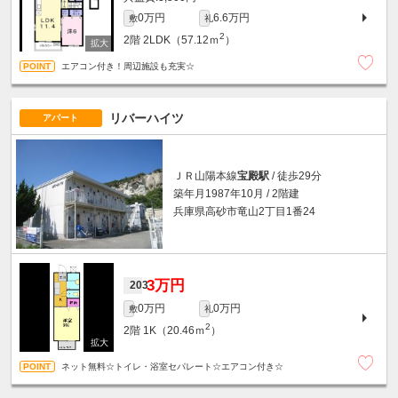
0万円
6.6万円
敷
礼
2
2階
2LDK（57.12ｍ
）
エアコン付き！周辺施設も充実☆
リバーハイツ
アパート
ＪＲ山陽本線
宝殿駅
/ 徒歩29分
築年月1987年10月 / 2階建
兵庫県高砂市竜山2丁目1番24
3万円
203
0万円
0万円
敷
礼
2
2階
1K（20.46ｍ
）
ネット無料☆トイレ・浴室セパレート☆エアコン付き☆