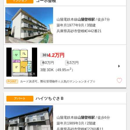
コーポ曽根
マンション
山陽電鉄本線
山陽曽根駅
/ 徒歩7分
築年月1977年9月 / 3階建
兵庫県高砂市曽根町442番21
4.2万円
301
0万円
5万円
敷
礼
2
3階
3DK（49.95ｍ
）
カード決済可。弊社管理物件☆人気のマンションタイプ☆
ハイツちぐさＢ
アパート
山陽電鉄本線
山陽曽根駅
/ 徒歩6分
築年月1989年3月 / 2階建
兵庫県高砂市曽根町2760番11