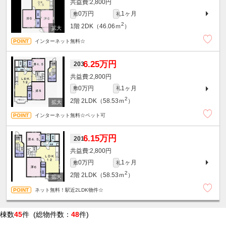
2,800円
0万円
1ヶ月
敷
礼
2
1階
2DK（46.06ｍ
）
インターネット無料☆
6.25万円
203
2,800円
0万円
1ヶ月
敷
礼
2
2階
2LDK（58.53ｍ
）
インターネット無料☆ペット可
6.15万円
201
2,800円
0万円
1ヶ月
敷
礼
2
2階
2LDK（58.53ｍ
）
ネット無料！駅近2LDK物件☆
棟数
45
件 (総物件数：
48
件)