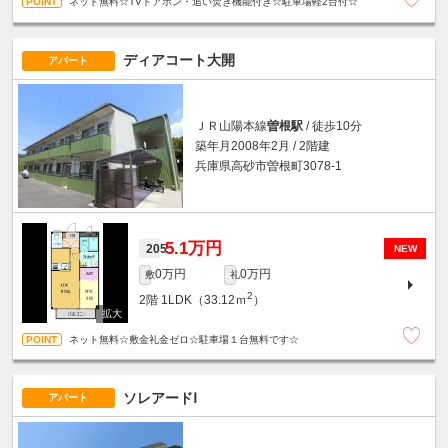
ネット無料☆TVドアホン・追い焚き機能付き☆駐車場軽2台付☆
ディアコート大開
アパート
ＪＲ山陽本線
曽根駅
/ 徒歩10分
築年月2008年2月 / 2階建
兵庫県高砂市曽根町3078-1
5.1万円
205
NEW
0万円
0万円
敷
礼
2
2階
1LDK（33.12ｍ
）
ネット無料☆敷金礼金ゼロ☆駐車場１台無料です☆
ソレアードⅠ
アパート