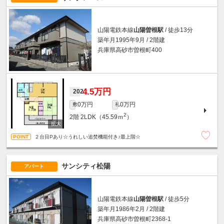
山陽電鉄本線
山陽曽根駅
/ 徒歩13分
築年月1995年9月 / 2階建
兵庫県高砂市曽根町400
4.5万円
202
0万円
0万円
敷
礼
2
2階
2LDK（45.59ｍ
）
２台目Pあり☆うれしい追焚機能付き♪最上階☆
サンシティ松陽
アパート
山陽電鉄本線
山陽曽根駅
/ 徒歩5分
築年月1986年2月 / 2階建
兵庫県高砂市曽根町2368-1