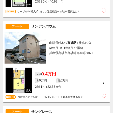
2
2階
2DK（40.92ｍ
）
ケーブルTV導入済♪嬉しい追焚機能付☆駐車場代込み！
リンデンバウム
アパート
山陽電鉄本線
高砂駅
/ 徒歩10分
築年月1991年5月 / 2階建
兵庫県高砂市高砂町南本町886-1
3.4万円
205
0万円
0万円
敷
礼
2
2階
1K（22.68ｍ
）
お家賃必見！浴室・トイレセパレート☆駐車場近隣あり☆
サングレース
アパート