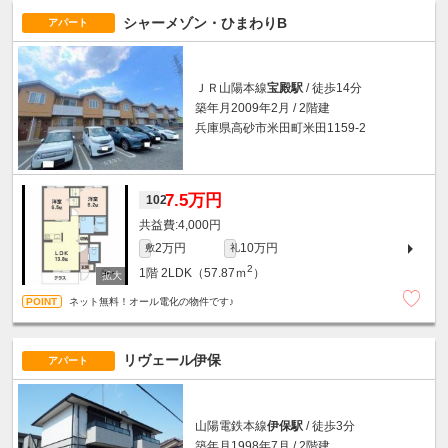
シャーメゾン・ひまわりB
アパート
ＪＲ山陽本線
宝殿駅
/ 徒歩14分
築年月2009年2月 / 2階建
兵庫県高砂市米田町米田1159-2
7.5万円
102
4,000円
2万円
10万円
敷
礼
2
1階
2LDK（57.87ｍ
）
ネット無料！オール電化の物件です♪
リヴェール伊保
アパート
山陽電鉄本線
伊保駅
/ 徒歩3分
築年月1998年7月 / 2階建