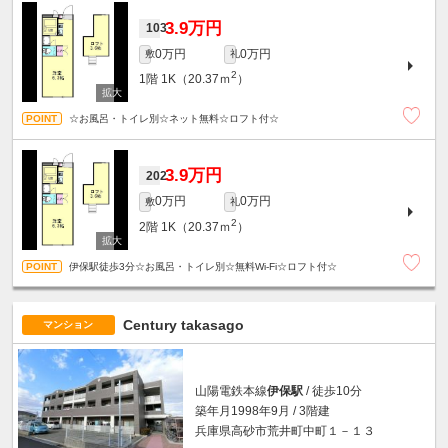
3.9万円
103
0万円
0万円
敷
礼
2
1階
1K（20.37ｍ
）
☆お風呂・トイレ別☆ネット無料☆ロフト付☆
3.9万円
202
0万円
0万円
敷
礼
2
2階
1K（20.37ｍ
）
伊保駅徒歩3分☆お風呂・トイレ別☆無料Wi-Fi☆ロフト付☆
Century takasago
マンション
山陽電鉄本線
伊保駅
/ 徒歩10分
築年月1998年9月 / 3階建
兵庫県高砂市荒井町中町１－１３