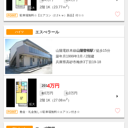
2
2階
1K（23.77ｍ
）
駐車場無料☆【エアコン（2.2ｋｗ）新品】付☆☆
エスぺラール
ハイツ
山陽電鉄本線
山陽曽根駅
/ 徒歩15分
築年月1999年3月 / 2階建
兵庫県高砂市梅井3丁目19-18
4万円
201
0万円
0万円
敷
礼
2
2階
1K（27.08ｍ
）
敷金・礼金無し☆駐車場無料☆エアコン付き☆