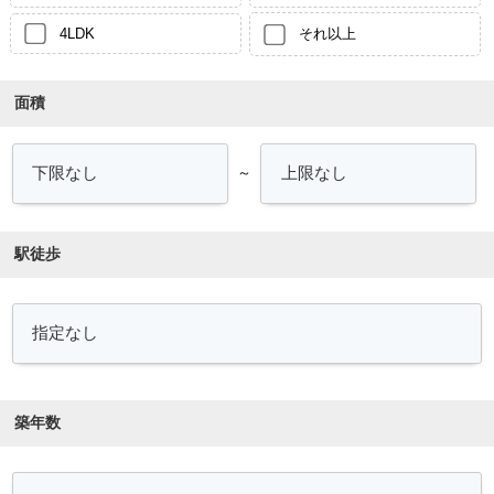
4LDK
それ以上
面積
～
駅徒歩
築年数