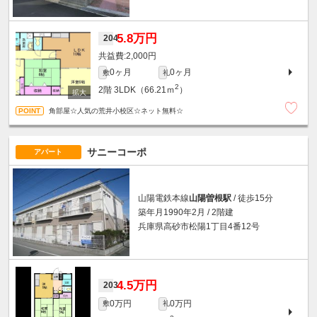
5.8万円
204
2,000円
0ヶ月
0ヶ月
敷
礼
2
2階
3LDK（66.21ｍ
）
角部屋☆人気の荒井小校区☆ネット無料☆
サニーコーポ
アパート
山陽電鉄本線
山陽曽根駅
/ 徒歩15分
築年月1990年2月 / 2階建
兵庫県高砂市松陽1丁目4番12号
4.5万円
203
0万円
0万円
敷
礼