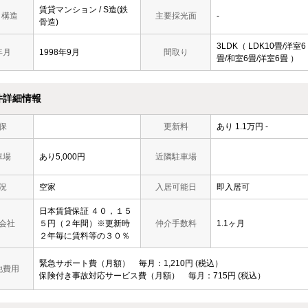
賃貸マンション / S造(鉄
/ 構造
主要採光面
-
骨造)
3LDK（ LDK10畳/洋室6
年月
1998年9月
間取り
畳/和室6畳/洋室6畳 ）
件詳細情報
保
更新料
あり 1.1万円 -
車場
あり5,000円
近隣駐車場
況
空家
入居可能日
即入居可
日本賃貸保証 ４０，１５
会社
５円（２年間）※更新時
仲介手数料
1.1ヶ月
２年毎に賃料等の３０％
緊急サポート費（月額）
毎月
1,210円
税込
他費用
保険付き事故対応サービス費（月額）
毎月
715円
税込