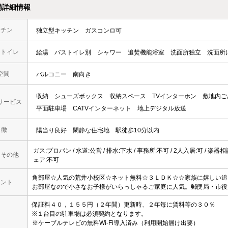
備詳細情報
ッチン
独立型キッチン
ガスコンロ可
・トイレ
給湯
バストイレ別
シャワー
追焚機能浴室
洗面所独立
洗面所
空間
バルコニー
南向き
収納
シューズボックス
収納スペース
TVインターホン
敷地内ご
サービス
平面駐車場
CATVインターネット
地上デジタル放送
 徴
陽当り良好
閑静な住宅地
駅徒歩10分以内
ガス:プロパン / 水道:公営 / 排水:下水 / 事務所:不可 / 2人入居:可 / 楽器
・その他
ェア:不可
角部屋☆人気の荒井小校区☆ネット無料☆３ＬＤＫ☆☆家族に嬉しい追
メント
お部屋なので小さなお子様がいらっしゃるご家庭に人気。郵便局・市役
保証料４０，１５５円（２年間）更新時、２年毎に賃料等の３０％
※１台目の駐車場は必須契約となります。
※ケーブルテレビの無料Wi-Fi導入済み（利用開始届け出要）