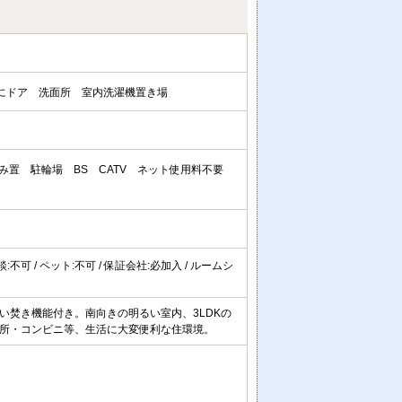
にドア
洗面所
室内洗濯機置き場
み置
駐輪場
BS
CATV
ネット使用料不要
相談:不可 / ペット:不可 / 保証会社:必加入 / ルームシ
い焚き機能付き。南向きの明るい室内、3LDKの
所・コンビニ等、生活に大変便利な住環境。