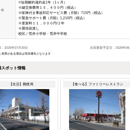
※短期解約違約金1年（1ヶ月）
※鍵交換費用１５，４００円（税込）
 考
※保険付き事故対応サービス費（月額）715円（税込）
※緊急サポート費（月額）1,210円（税込）
※更新料１１，０００円/２年
※畳現状渡し
校区／荒井小学校・荒井中学校
：2026年07月30日
次回更新予定日：2026年08
と差異がある場合は現況優先となります
隣スポット情報
【生活】郵便局
【食べる】ファミリーレストラン