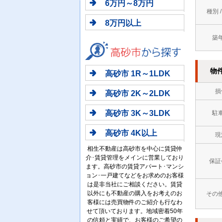
6万円～8万円
種別 
8万円以上
築
物
高砂市 1R～1LDK
損
高砂市 2K～2LDK
高砂市 3K～3LDK
駐
高砂市 4K以上
現
相生不動産は高砂市を中心に賃貸仲
介･賃貸管理をメインに営業しており
保証
ます。高砂市の賃貸アパート･マンシ
ョン･一戸建てなどをお求めのお客様
は是非当社にご相談ください。賃貸
以外にも不動産の購入をお考えのお
その
客様には売買物件のご紹介も行なわ
せて頂いております。地域密着50年
の信頼と実績で、お客様のご希望の