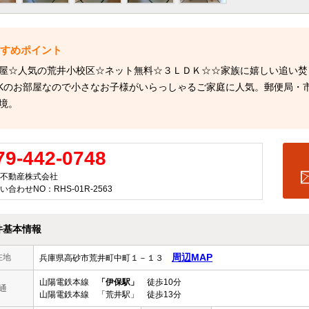
屋☆人気の荒井小校区☆ネット無料☆３ＬＤＫ☆☆家族に嬉しい追い焚
DKのお部屋なので小さなお子様がいらっしゃるご家庭に人気。郵便局・
境。
79-442-0748
不動産株式会社
い合わせNO：RHS-01R-2563
件基本情報
周辺MAP
在地
兵庫県高砂市荒井町中町１－１３
山陽電鉄本線
「伊保駅」
徒歩10分
通
山陽電鉄本線 「荒井駅」 徒歩13分