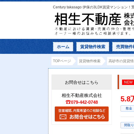
Century takasago 伊保の3LDK賃貸マ
産株式会社
ホーム
賃貸物件検索
売買物件
TOPページ
賃貸物件検索
高砂市の賃貸情
お問合せはこちら
NEW
相生不動産株式会社
5.
079-442-0748
敷金
間取り