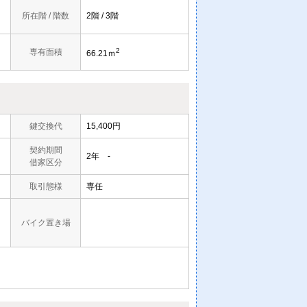
所在階 / 階数
2階 / 3階
2
専有面積
66.21ｍ
鍵交換代
15,400円
契約期間
2年 -
借家区分
取引態様
専任
バイク置き場