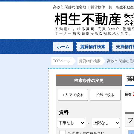
高砂市 閑静な住宅地 ｜賃貸物件一覧｜相生不動
ホーム
賃貸物件検索
売買物件
TOPページ
賃貸物件検索
高砂市 閑静な住
高
検索条件の変更
棟数
エリアで絞る
沿線で絞る
賃料
フ
～
管理費・共益費を含む