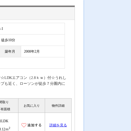
-1
徒歩10分
築年月
2008年2月
LDKエアコン（2.8ｋｗ）付☆うれし
ンプも近く、ローソンが徒歩７分圏内に
間取り
お気に入り
物件詳細
専有面積
1LDK
詳細を見る
2
3.12ｍ