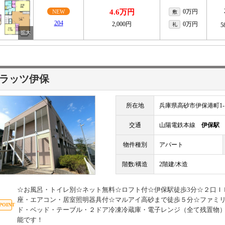
4.6万円
0万円
NEW
敷
204
2,000円
0万円
礼
5
フラッツ伊保
所在地
兵庫県高砂市伊保港町1-1
交通
山陽電鉄本線
伊保駅
物件種別
アパート
階数/構造
2階建/木造
☆お風呂・トイレ別☆ネット無料☆ロフト付☆伊保駅徒歩3分☆２口Ｉ
座・エアコン・居室照明器具付☆マルアイ高砂まで徒歩５分☆ファミ
ド・ベッド・テーブル・２ドア冷凍冷蔵庫・電子レンジ（全て残置物
能です！