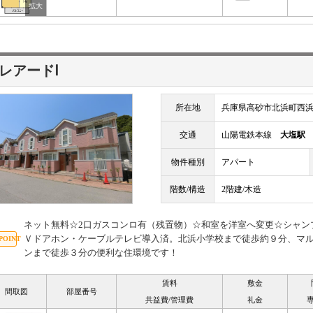
レアードⅠ
所在地
兵庫県高砂市北浜町西浜47
交通
山陽電鉄本線
大塩駅
物件種別
アパート
階数/構造
2階建/木造
ネット無料☆2口ガスコンロ有（残置物）☆和室を洋室へ変更☆シャン
Ｖドアホン・ケーブルテレビ導入済。北浜小学校まで徒歩約９分、マ
ンまで徒歩３分の便利な住環境です！
賃料
敷金
間取図
部屋番号
共益費/管理費
礼金