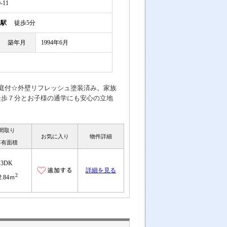
11
根駅
徒歩5分
築年月
1994年6月
庭付☆外壁リフレッシュ塗装済み。家族
徒歩７分とお子様の通学にも安心の立地
間取り
お気に入り
物件詳細
専有面積
3DK
詳細を見る
2
2.84ｍ