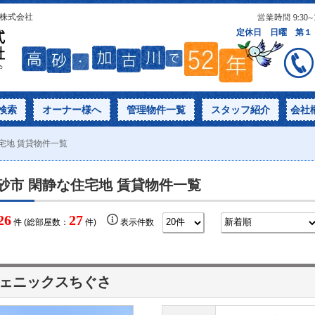
産株式会社
検索
オーナー様へ
管理物件一覧
スタッフ紹介
会社
宅地 賃貸物件一覧
砂市 閑静な住宅地 賃貸物件一覧
26
27
件 (総部屋数：
件)
表示件数
ェニックスちぐさ