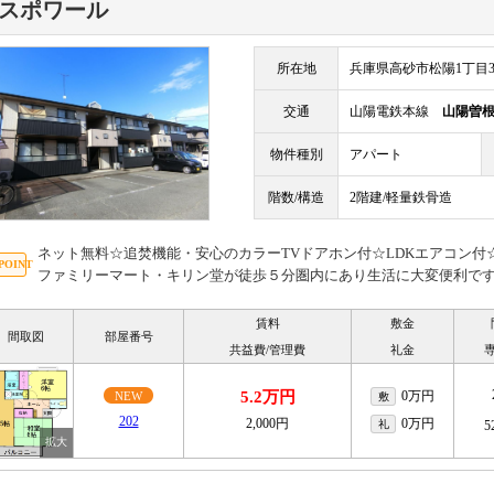
スポワール
所在地
兵庫県高砂市松陽1丁目3
交通
山陽電鉄本線
山陽曽
物件種別
アパート
階数/構造
2階建/軽量鉄骨造
ネット無料☆追焚機能・安心のカラーTVドアホン付☆LDKエアコン
ファミリーマート・キリン堂が徒歩５分圏内にあり生活に大変便利です(*^
賃料
敷金
間取図
部屋番号
共益費/管理費
礼金
5.2万円
0万円
NEW
敷
202
2,000円
0万円
礼
5