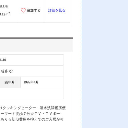
2LDK
詳細を見る
2
8.12ｍ
-10
徒歩3分
築年月
1999年4月
Ｈクッキングヒーター・温水洗浄暖房便
リーマート徒歩７分☆ＴＶ・ＴＶボー
）あり☆初期費用を抑えてのご入居が可