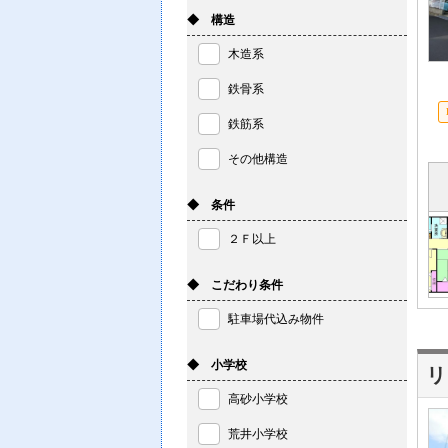
◆ 構造
木造系
鉄骨系
鉄筋系
その他構造
◆ 条件
２Ｆ以上
◆ こだわり条件
駐車場代込み物件
◆ 小学校
リ
高砂小学校
荒井小学校