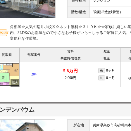
物件種別
マンション
階数/構造
3階建/S造(鉄骨造)
角部屋☆人気の荒井小校区☆ネット無料☆３ＬＤＫ☆☆家族に嬉しい
内、3LDKのお部屋なので小さなお子様がいらっしゃるご家庭に人気
変便利な住環境。
賃料
敷金
間取図
部屋番号
共益費/管理費
礼金
5.8万円
0ヶ月
敷
204
2,000円
0ヶ月
礼
6
ンデンバウム
所在地
兵庫県高砂市高砂町南本町