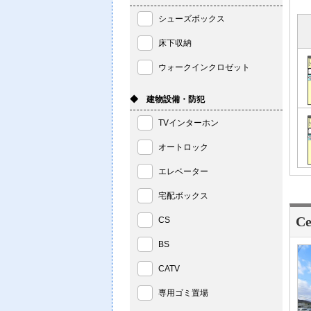
シューズボックス
床下収納
ウォークインクロゼット
◆ 建物設備・防犯
TVインターホン
オートロック
エレベーター
宅配ボックス
Ce
CS
BS
CATV
専用ゴミ置場