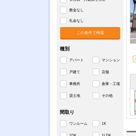
敷金なし
礼金なし
種別
アパート
マンション
戸建て
店舗
事務所
倉庫・工場
貸土地
その他
間取り
ワンルーム
1K
1DK
1LDK