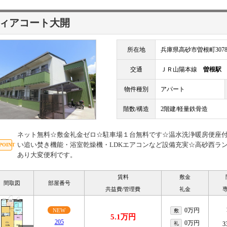
ィアコート大開
所在地
兵庫県高砂市曽根町3078
交通
ＪＲ山陽本線
曽根駅
物件種別
アパート
階数/構造
2階建/軽量鉄骨造
ネット無料☆敷金礼金ゼロ☆駐車場１台無料です☆温水洗浄暖房便座付☆
い追い焚き機能・浴室乾燥機・LDKエアコンなど設備充実☆高砂西ラ
あり大変便利です。
賃料
敷金
間取図
部屋番号
共益費/管理費
礼金
0万円
NEW
敷
5.1万円
205
0万円
礼
3