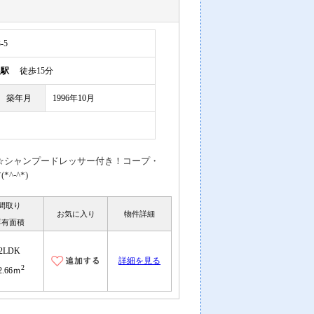
-5
根駅
徒歩15分
築年月
1996年10月
付☆シャンプードレッサー付き！コープ・
-^*)
間取り
お気に入り
物件詳細
専有面積
2LDK
詳細を見る
2
2.66ｍ