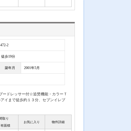
2-2
徒歩19分
築年月
2001年5月
プードレッサー付☆追焚機能・カラーＴ
ルアイまで徒歩約１３分、セブンイレブ
間取り
お気に入り
物件詳細
専有面積