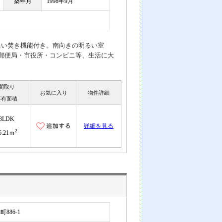
築年月
1998年9月
追い焚き機能付き。南向きの明るい室
。郵便局・市役所・コンビニ等、生活に大
間取り
お気に入り
物件詳細
専有面積
3LDK
詳細を見る
2
6.21ｍ
886-1