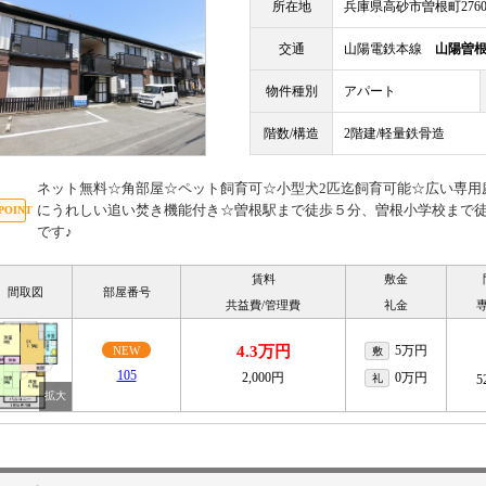
所在地
兵庫県高砂市曽根町2760-
交通
山陽電鉄本線
山陽曽
物件種別
アパート
階数/構造
2階建/軽量鉄骨造
ネット無料☆角部屋☆ペット飼育可☆小型犬2匹迄飼育可能☆広い専用
にうれしい追い焚き機能付き☆曽根駅まで徒歩５分、曽根小学校まで
です♪
賃料
敷金
間取図
部屋番号
共益費/管理費
礼金
4.3万円
5万円
NEW
敷
105
2,000円
0万円
礼
5