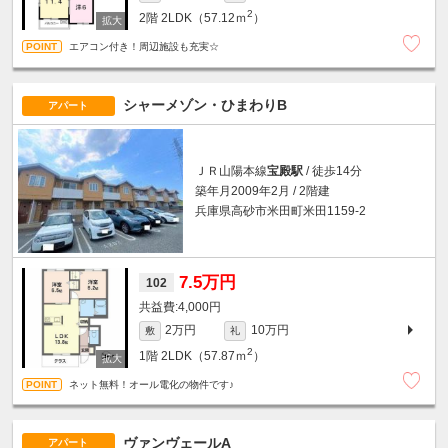
2
2階
2LDK（57.12ｍ
）
エアコン付き！周辺施設も充実☆
シャーメゾン・ひまわりB
アパート
ＪＲ山陽本線
宝殿駅
/ 徒歩14分
築年月2009年2月 / 2階建
兵庫県高砂市米田町米田1159-2
7.5万円
102
4,000円
2万円
10万円
敷
礼
2
1階
2LDK（57.87ｍ
）
ネット無料！オール電化の物件です♪
ヴァンヴェールA
アパート