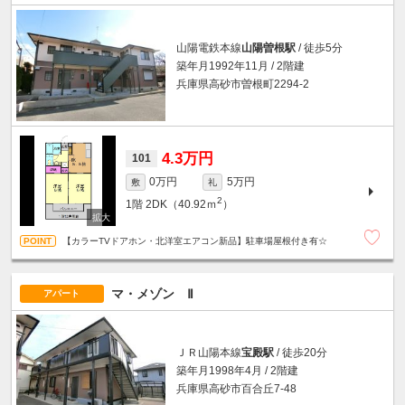
山陽電鉄本線
山陽曽根駅
/ 徒歩5分
築年月1992年11月 / 2階建
兵庫県高砂市曽根町2294-2
4.3万円
101
0万円
5万円
敷
礼
2
1階
2DK（40.92ｍ
）
【カラーTVドアホン・北洋室エアコン新品】駐車場屋根付き有☆
マ・メゾン Ⅱ
アパート
ＪＲ山陽本線
宝殿駅
/ 徒歩20分
築年月1998年4月 / 2階建
兵庫県高砂市百合丘7-48