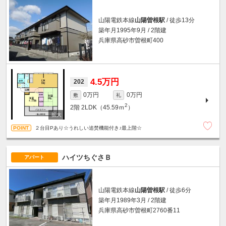
山陽電鉄本線
山陽曽根駅
/ 徒歩13分
築年月1995年9月 / 2階建
兵庫県高砂市曽根町400
4.5万円
202
0万円
0万円
敷
礼
2
2階
2LDK（45.59ｍ
）
２台目Pあり☆うれしい追焚機能付き♪最上階☆
ハイツちぐさＢ
アパート
山陽電鉄本線
山陽曽根駅
/ 徒歩6分
築年月1989年3月 / 2階建
兵庫県高砂市曽根町2760番11