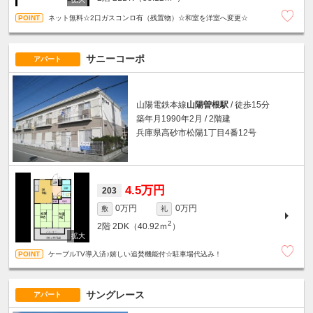
ネット無料☆2口ガスコンロ有（残置物）☆和室を洋室へ変更☆
サニーコーポ
アパート
山陽電鉄本線
山陽曽根駅
/ 徒歩15分
築年月1990年2月 / 2階建
兵庫県高砂市松陽1丁目4番12号
4.5万円
203
0万円
0万円
敷
礼
2
2階
2DK（40.92ｍ
）
ケーブルTV導入済♪嬉しい追焚機能付☆駐車場代込み！
サングレース
アパート