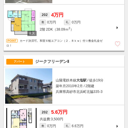
4万円
202
0万円
0万円
敷
礼
2
2階
2DK（38.09ｍ
）
カード決済可。和室６帖エアコン（２．８ｋｗ）付☆敷金礼金ゼ
ロ！
ジークフリーデンⅡ
アパート
山陽電鉄本線
大塩駅
/ 徒歩19分
築年月2010年2月 / 2階建
兵庫県高砂市北浜町北脇335-3
5.6万円
202
3,500円
0万円
6.6万円
敷
礼