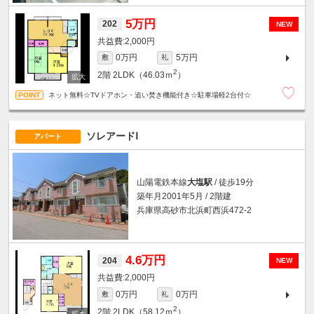
5万円
202
NEW
2,000円
0万円
5万円
敷
礼
2
2階
2LDK（46.03ｍ
）
ネット無料☆TVドアホン・追い焚き機能付き☆駐車場軽2台付☆
ソレアードⅠ
アパート
山陽電鉄本線
大塩駅
/ 徒歩19分
築年月2001年5月 / 2階建
兵庫県高砂市北浜町西浜472-2
4.6万円
204
NEW
2,000円
0万円
0万円
敷
礼
2
2階
2LDK（58.12ｍ
）