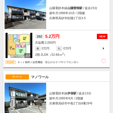
山陽電鉄本線
山陽曽根駅
/ 徒歩15分
築年月1996年10月 / 2階建
兵庫県高砂市松陽1丁目3-5
5.2万円
202
NEW
2,000円
0万円
0万円
敷
礼
2
2階
2LDK（52.66ｍ
）
ネット無料☆追焚機能・安心のカラーTVドアホン付☆
マノワール
アパート
山陽電鉄本線
伊保駅
/ 徒歩13分
築年月1995年9月 / 2階建
兵庫県高砂市中島2丁目8番29号