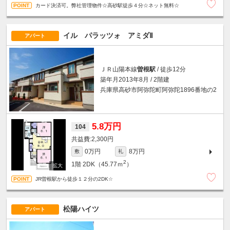
カード決済可。弊社管理物件☆高砂駅徒歩４分☆ネット無料☆
イル パラッツォ アミダⅡ
アパート
ＪＲ山陽本線
曽根駅
/ 徒歩12分
築年月2013年8月 / 2階建
兵庫県高砂市阿弥陀町阿弥陀1896番地の2
5.8万円
104
2,300円
0万円
8万円
敷
礼
2
1階
2DK（45.77ｍ
）
JR曽根駅から徒歩１２分の2DK☆
松陽ハイツ
アパート