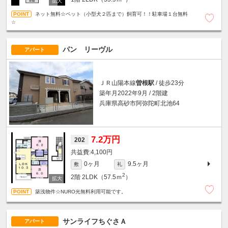
ネット無料☆ペット（小型犬２匹まで）飼育可！！駐車場１台無料
☆
パン リーヴル
アパート
ＪＲ山陽本線
曽根駅
/ 徒歩23分
築年月2022年9月 / 2階建
兵庫県高砂市阿弥陀町北池64
7.2万円
202
4,100円
0ヶ月
9.5ヶ月
敷
礼
2
2階
2LDK（57.5ｍ
）
築浅物件☆NURO光無料利用可能です。
サンライフちぐさＡ
アパート