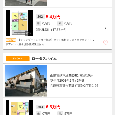
5.4万円
202
0万円
0万円
敷
礼
2
2階
2LDK（47.57ｍ
）
【シャンプードレッサー新品】ネット無料☆ＬＤＫエアコン・ＴＶ
ドアホン・温水洗浄暖房便座付☆
ロータスハイム
アパート
山陽電鉄本線
高砂駅
/ 徒歩10分
築年月2003年2月 / 2階建
兵庫県高砂市荒井町蓮池2丁目1-26
6.5万円
203
0万円
5万円
敷
礼