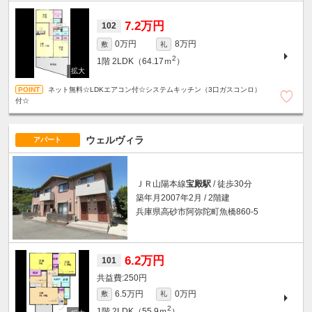
7.2万円
102
0万円
8万円
敷
礼
2
1階
2LDK（64.17ｍ
）
ネット無料☆LDKエアコン付☆システムキッチン（3口ガスコンロ）
付☆
ウェルヴィラ
アパート
ＪＲ山陽本線
宝殿駅
/ 徒歩30分
築年月2007年2月 / 2階建
兵庫県高砂市阿弥陀町魚橋860-5
6.2万円
101
250円
6.5万円
0万円
敷
礼
2
1階
2LDK（55.9ｍ
）