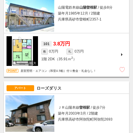
山陽電鉄本線
山陽曽根駅
/ 徒歩8分
築年月1985年12月 / 2階建
兵庫県高砂市曽根町2357-1
3.8万円
101
0万円
0万円
敷
礼
2
1階
2DK（35.91ｍ
）
居室照明・エアコン（和室4.5帖）付☆敷金・礼金なし！
ローズダリス
アパート
ＪＲ山陽本線
曽根駅
/ 徒歩7分
築年月2003年3月 / 2階建
兵庫県高砂市阿弥陀町阿弥陀2693