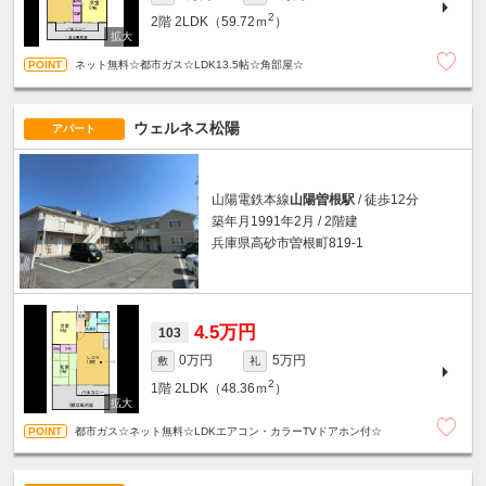
2
2階
2LDK（59.72ｍ
）
ネット無料☆都市ガス☆LDK13.5帖☆角部屋☆
ウェルネス松陽
アパート
山陽電鉄本線
山陽曽根駅
/ 徒歩12分
築年月1991年2月 / 2階建
兵庫県高砂市曽根町819-1
4.5万円
103
0万円
5万円
敷
礼
2
1階
2LDK（48.36ｍ
）
都市ガス☆ネット無料☆LDKエアコン・カラーTVドアホン付☆