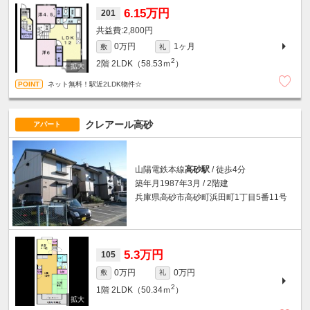
6.15万円
201
2,800円
0万円
1ヶ月
敷
礼
2
2階
2LDK（58.53ｍ
）
ネット無料！駅近2LDK物件☆
クレアール高砂
アパート
山陽電鉄本線
高砂駅
/ 徒歩4分
築年月1987年3月 / 2階建
兵庫県高砂市高砂町浜田町1丁目5番11号
5.3万円
105
0万円
0万円
敷
礼
2
1階
2LDK（50.34ｍ
）