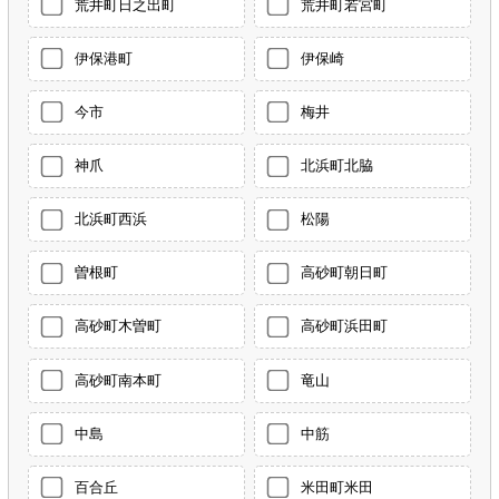
荒井町日之出町
荒井町若宮町
伊保港町
伊保崎
今市
梅井
神爪
北浜町北脇
北浜町西浜
松陽
曽根町
高砂町朝日町
高砂町木曽町
高砂町浜田町
高砂町南本町
竜山
中島
中筋
百合丘
米田町米田