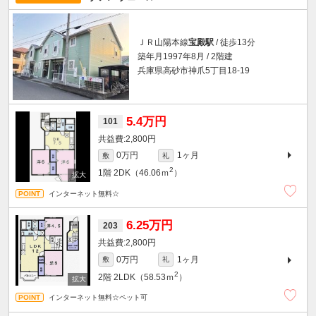
ＪＲ山陽本線
宝殿駅
/ 徒歩13分
築年月1997年8月 / 2階建
兵庫県高砂市神爪5丁目18-19
5.4万円
101
2,800円
0万円
1ヶ月
敷
礼
2
1階
2DK（46.06ｍ
）
インターネット無料☆
6.25万円
203
2,800円
0万円
1ヶ月
敷
礼
2
2階
2LDK（58.53ｍ
）
インターネット無料☆ペット可