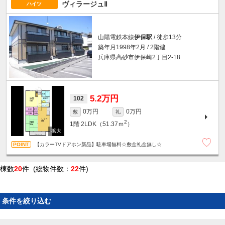
ヴィラージュⅡ
ハイツ
山陽電鉄本線
伊保駅
/ 徒歩13分
築年月1998年2月 / 2階建
兵庫県高砂市伊保崎2丁目2-18
5.2万円
102
0万円
0万円
敷
礼
2
1階
2LDK（51.37ｍ
）
【カラーTVドアホン新品】駐車場無料☆敷金礼金無し☆
棟数
20
件 (総物件数：
22
件)
条件を絞り込む