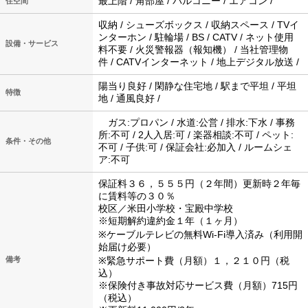
最上階 / 角部屋 / バルコニー / エアコン /
住空間
収納 / シューズボックス / 収納スペース / TVイ
ンターホン / 駐輪場 / BS / CATV / ネット使用
設備・サービス
料不要 / 火災警報器（報知機） / 当社管理物
件 / CATVインターネット / 地上デジタル放送 /
陽当り良好 / 閑静な住宅地 / 駅まで平坦 / 平坦
特徴
地 / 通風良好 /
ガス:プロパン / 水道:公営 / 排水:下水 / 事務
所:不可 / 2人入居:可 / 楽器相談:不可 / ペット:
条件・その他
不可 / 子供:可 / 保証会社:必加入 / ルームシェ
ア:不可
保証料３６，５５５円（２年間）更新時２年毎
に賃料等の３０％
校区／米田小学校・宝殿中学校
※短期解約違約金１年（１ヶ月）
※ケーブルテレビの無料Wi-Fi導入済み（利用開
始届け必要）
備考
※緊急サポート費（月額）１，２１０円（税
込）
※保険付き事故対応サービス費（月額）715円
（税込）