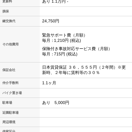
あり 1.1万円 -
更新料
損保
24,750円
鍵交換代
緊急サポート費（月額）
毎月
1,210円
税込
その他費用
保険付き事故対応サービス費（月額）
毎月
715円
税込
日本賃貸保証 ３６，５５５円（２年間）※更
保証会社
新時、２年毎に賃料等の３０％
1.1ヶ月
仲介手数料
バイク置き場
あり 5,000円
駐車場
近隣駐車場
周辺環境
-
借家区分