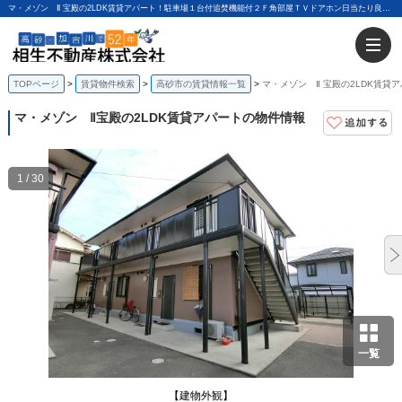
マ・メゾン Ⅱ 宝殿の2LDK賃貸アパート！駐車場１台付追焚機能付２Ｆ角部屋ＴＶドアホン日当たり良好｜相生不動産株式会社
TOPページ
賃貸物件検索
高砂市の賃貸情報一覧
マ・メゾン Ⅱ 宝殿の2LDK賃貸
マ・メゾン Ⅱ
宝殿の2LDK賃貸アパートの物件情報
1 / 30
一覧
【建物外観】