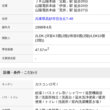
ＪＲ山陽本線「宝殿」駅 徒歩20分
山陽電鉄本線「伊保」駅 徒歩24分
交通
山陽電鉄本線「荒井」駅 徒歩27分
兵庫県高砂市百合丘7-48
住所
1998年4月
築年月
2LDK (洋室4.5畳(2階)/和室6畳(2階)/LDK10畳
間取り
(2階))
2
47.57ｍ
専有面積
-
主要採光面
設備・条件・こだわり
ガスコンロ可 /
キッチン
給湯 / バストイレ別 / シャワー / 追焚機能浴
室 / 洗面所独立 / 洗面台 / 温水洗浄便座 / 暖房
バス・トイレ
便座 / トイレ / 洗面所 / 室内洗濯機置き場 /