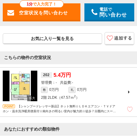
1分
で入力完了！
電話で
問い合わせ
お気に入り一覧を見る
こちらの物件の空室状況
5.4万円
202
-
-
0万円
0万円
敷
礼
2
2階
2LDK（47.57ｍ
）
【シャンプードレッサー新品】ネット無料☆ＬＤＫエアコン・ＴＶドア
ホン・温水洗浄暖房便座付☆南向きの明るい室内が魅力的☆徒歩７分圏内にスーパ
ー・コンビニ等買い物施設が充実しており生活に大変便利な物件です♪
あなたにおすすめの類似物件