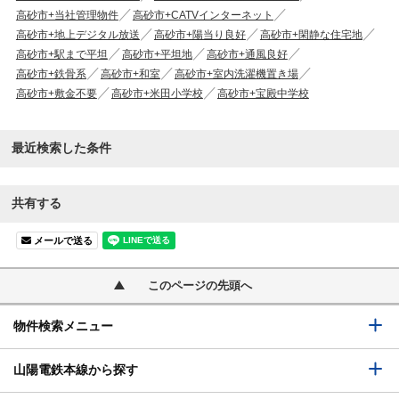
高砂市+当社管理物件
高砂市+CATVインターネット
高砂市+地上デジタル放送
高砂市+陽当り良好
高砂市+閑静な住宅地
高砂市+駅まで平坦
高砂市+平坦地
高砂市+通風良好
高砂市+鉄骨系
高砂市+和室
高砂市+室内洗濯機置き場
高砂市+敷金不要
高砂市+米田小学校
高砂市+宝殿中学校
最近検索した条件
共有する
メールで送る
このページの先頭へ
物件検索メニュー
山陽電鉄本線から探す