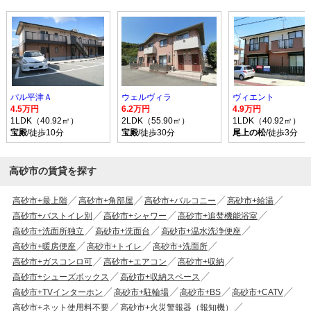
パル平津Ａ
ウェルヴィラ
ヴィエント
4.5万円
6.2万円
4.9万円
1LDK（40.92㎡）
2LDK（55.90㎡）
1LDK（40.92㎡）
宝殿
/徒歩10分
宝殿
/徒歩30分
尾上の松
/徒歩3分
高砂市の賃貸を探す
高砂市+最上階
高砂市+角部屋
高砂市+バルコニー
高砂市+給湯
高砂市+バストイレ別
高砂市+シャワー
高砂市+追焚機能浴室
高砂市+洗面所独立
高砂市+洗面台
高砂市+温水洗浄便座
高砂市+暖房便座
高砂市+トイレ
高砂市+洗面所
高砂市+ガスコンロ可
高砂市+エアコン
高砂市+収納
高砂市+シューズボックス
高砂市+収納スペース
高砂市+TVインターホン
高砂市+駐輪場
高砂市+BS
高砂市+CATV
高砂市+ネット使用料不要
高砂市+火災警報器（報知機）