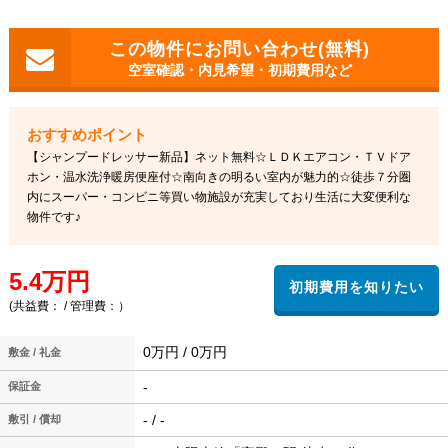
空室確認・内見希望・初期費用など
【シャンプードレッサー新品】ネット無料☆ＬＤＫエアコン・ＴＶドア
ホン・温水洗浄暖房便座付☆南向きの明るい室内が魅力的☆徒歩７分圏
内にスーパー・コンビニ等買い物施設が充実しており生活に大変便利な
物件です♪
5.4万円
(共益費： / 管理費：）
0万円 / 0万円
敷金 / 礼金
-
保証金
- / -
敷引 / 償却