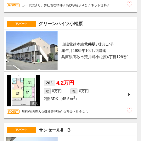
カード決済可。弊社管理物件☆高砂駅徒歩４分☆ネット無料☆
グリーンハイツ小松原
アパート
山陽電鉄本線
荒井駅
/ 徒歩17分
築年月1985年10月 / 2階建
兵庫県高砂市荒井町小松原4丁目128番1
4.2万円
203
0万円
0万円
敷
礼
2
2階
3DK（45.5ｍ
）
無料Wi-Fi導入☆弊社管理物件☆敷金・礼金なし！
サンセールⅡ B
アパート