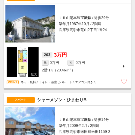
ＪＲ山陽本線
宝殿駅
/ 徒歩29分
築年月1987年10月 / 2階建
兵庫県高砂市竜山2丁目1番24
3万円
203
0万円
0万円
敷
礼
2
2階
1K（20.46ｍ
）
ネット無料☆トイレ・浴室セパレート☆エアコン付き☆
シャーメゾン・ひまわりB
アパート
ＪＲ山陽本線
宝殿駅
/ 徒歩14分
築年月2009年2月 / 2階建
兵庫県高砂市米田町米田1159-2