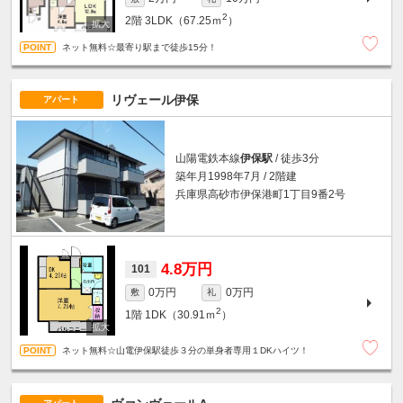
2
2階
3LDK（67.25ｍ
）
ネット無料☆最寄り駅まで徒歩15分！
リヴェール伊保
アパート
山陽電鉄本線
伊保駅
/ 徒歩3分
築年月1998年7月 / 2階建
兵庫県高砂市伊保港町1丁目9番2号
4.8万円
101
0万円
0万円
敷
礼
2
1階
1DK（30.91ｍ
）
ネット無料☆山電伊保駅徒歩３分の単身者専用１DKハイツ！