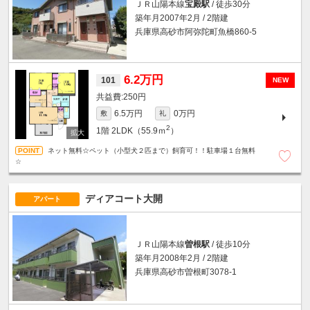
ＪＲ山陽本線
宝殿駅
/ 徒歩30分
築年月2007年2月 / 2階建
兵庫県高砂市阿弥陀町魚橋860-5
6.2万円
101
NEW
250円
6.5万円
0万円
敷
礼
2
1階
2LDK（55.9ｍ
）
ネット無料☆ペット（小型犬２匹まで）飼育可！！駐車場１台無料
☆
ディアコート大開
アパート
ＪＲ山陽本線
曽根駅
/ 徒歩10分
築年月2008年2月 / 2階建
兵庫県高砂市曽根町3078-1