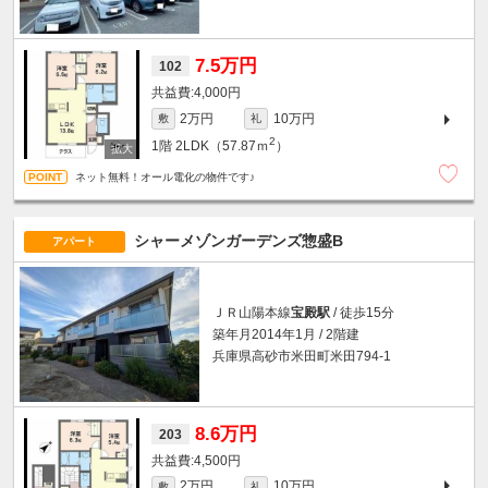
7.5万円
102
4,000円
2万円
10万円
敷
礼
2
1階
2LDK（57.87ｍ
）
ネット無料！オール電化の物件です♪
シャーメゾンガーデンズ惣盛B
アパート
ＪＲ山陽本線
宝殿駅
/ 徒歩15分
築年月2014年1月 / 2階建
兵庫県高砂市米田町米田794-1
8.6万円
203
4,500円
2万円
10万円
敷
礼