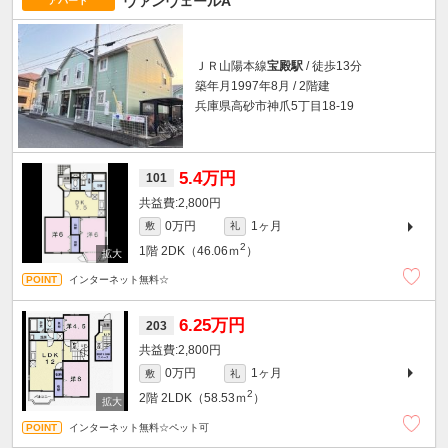
ヴァンヴェールA
アパート
ＪＲ山陽本線
宝殿駅
/ 徒歩13分
築年月1997年8月 / 2階建
兵庫県高砂市神爪5丁目18-19
5.4万円
101
2,800円
0万円
1ヶ月
敷
礼
2
1階
2DK（46.06ｍ
）
インターネット無料☆
6.25万円
203
2,800円
0万円
1ヶ月
敷
礼
2
2階
2LDK（58.53ｍ
）
インターネット無料☆ペット可