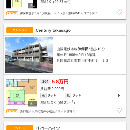
2
2階
1K（20.37ｍ
）
伊保駅徒歩3分☆お風呂・トイレ別☆無料Wi-Fi☆ロフト付☆
Century takasago
マンション
山陽電鉄本線
伊保駅
/ 徒歩10分
築年月1998年9月 / 3階建
兵庫県高砂市荒井町中町１－１３
5.8万円
204
2,000円
0ヶ月
0ヶ月
敷
礼
2
2階
3LDK（66.21ｍ
）
角部屋☆人気の荒井小校区☆ネット無料☆
リバーハイツ
アパート