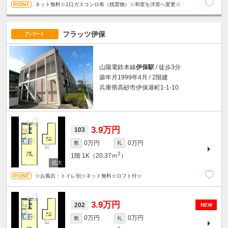
ネット無料☆2口ガスコンロ有（残置物）☆和室を洋室へ変更☆
フラッツ伊保
アパート
山陽電鉄本線
伊保駅
/ 徒歩3分
築年月1999年4月 / 2階建
兵庫県高砂市伊保港町1-1-10
3.9万円
103
0万円
0万円
敷
礼
2
1階
1K（20.37ｍ
）
☆お風呂・トイレ別☆ネット無料☆ロフト付☆
3.9万円
202
NEW
0万円
0万円
敷
礼