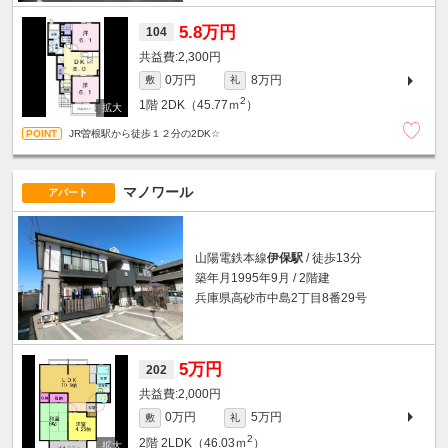
5.8万円
104
2,300円
0万円
8万円
敷
礼
2
1階
2DK（45.77ｍ
）
JR曽根駅から徒歩１２分の2DK☆
マノワール
アパート
山陽電鉄本線
伊保駅
/ 徒歩13分
築年月1995年9月 / 2階建
兵庫県高砂市中島2丁目8番29号
5万円
202
2,000円
0万円
5万円
敷
礼
2
2階
2LDK（46.03ｍ
）