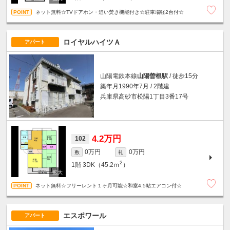
ネット無料☆TVドアホン・追い焚き機能付き☆駐車場軽2台付☆
ロイヤルハイツＡ
アパート
山陽電鉄本線
山陽曽根駅
/ 徒歩15分
築年月1990年7月 / 2階建
兵庫県高砂市松陽1丁目3番17号
4.2万円
102
0万円
0万円
敷
礼
2
1階
3DK（45.2ｍ
）
ネット無料☆フリーレント１ヶ月可能☆和室4.5帖エアコン付☆
エスポワール
アパート