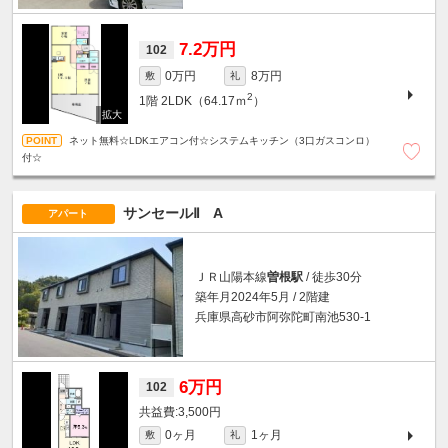
7.2万円
102
0万円
8万円
敷
礼
2
1階
2LDK（64.17ｍ
）
ネット無料☆LDKエアコン付☆システムキッチン（3口ガスコンロ）
付☆
サンセールⅡ A
アパート
ＪＲ山陽本線
曽根駅
/ 徒歩30分
築年月2024年5月 / 2階建
兵庫県高砂市阿弥陀町南池530-1
6万円
102
3,500円
0ヶ月
1ヶ月
敷
礼