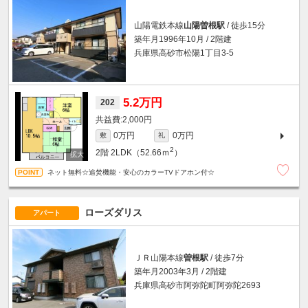
山陽電鉄本線
山陽曽根駅
/ 徒歩15分
築年月1996年10月 / 2階建
兵庫県高砂市松陽1丁目3-5
5.2万円
202
2,000円
0万円
0万円
敷
礼
2
2階
2LDK（52.66ｍ
）
ネット無料☆追焚機能・安心のカラーTVドアホン付☆
ローズダリス
アパート
ＪＲ山陽本線
曽根駅
/ 徒歩7分
築年月2003年3月 / 2階建
兵庫県高砂市阿弥陀町阿弥陀2693