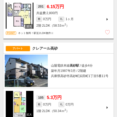
6.15万円
201
2,800円
0万円
1ヶ月
敷
礼
2
2階
2LDK（58.53ｍ
）
ネット無料！駅近2LDK物件☆
クレアール高砂
アパート
山陽電鉄本線
高砂駅
/ 徒歩4分
築年月1987年3月 / 2階建
兵庫県高砂市高砂町浜田町1丁目5番11号
5.3万円
105
0万円
0万円
敷
礼
2
1階
2LDK（50.34ｍ
）