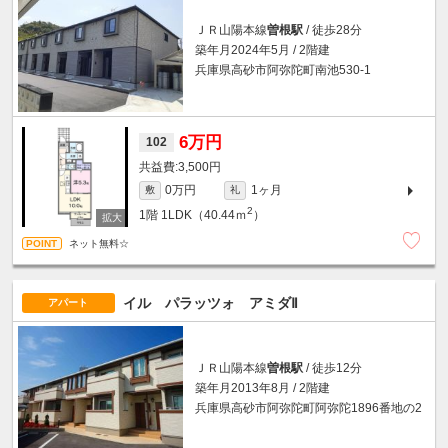
ＪＲ山陽本線
曽根駅
/ 徒歩28分
築年月2024年5月 / 2階建
兵庫県高砂市阿弥陀町南池530-1
6万円
102
3,500円
0万円
1ヶ月
敷
礼
2
1階
1LDK（40.44ｍ
）
ネット無料☆
イル パラッツォ アミダⅡ
アパート
ＪＲ山陽本線
曽根駅
/ 徒歩12分
築年月2013年8月 / 2階建
兵庫県高砂市阿弥陀町阿弥陀1896番地の2