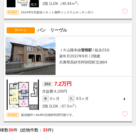
2
1階
1LDK（40.44ｍ
）
2024年5月築浅☆ネット無料☆システムキッチン付☆
パン リーヴル
アパート
ＪＲ山陽本線
曽根駅
/ 徒歩23分
築年月2022年9月 / 2階建
兵庫県高砂市阿弥陀町北池64
7.2万円
202
4,100円
0ヶ月
9.5ヶ月
敷
礼
2
2階
2LDK（57.5ｍ
）
築浅物件☆NURO光無料利用可能です。
棟数
30
件 (総物件数：
33
件)