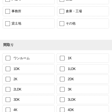
事務所
倉庫・工場
貸土地
その他
間取り
ワンルーム
1K
1DK
1LDK
2K
2DK
2LDK
3K
3DK
3LDK
4K
4DK