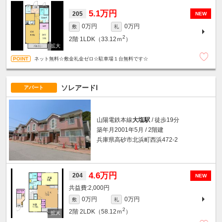
5.1万円
205
NEW
0万円
0万円
敷
礼
2
2階
1LDK（33.12ｍ
）
ネット無料☆敷金礼金ゼロ☆駐車場１台無料です☆
ソレアードⅠ
アパート
山陽電鉄本線
大塩駅
/ 徒歩19分
築年月2001年5月 / 2階建
兵庫県高砂市北浜町西浜472-2
4.6万円
204
NEW
2,000円
0万円
0万円
敷
礼
2
2階
2LDK（58.12ｍ
）