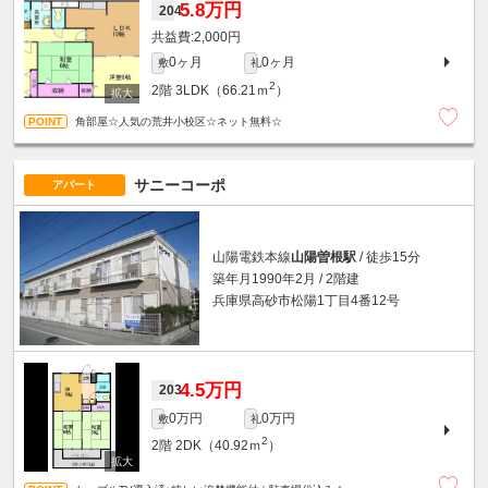
5.8万円
204
2,000円
0ヶ月
0ヶ月
敷
礼
2
2階
3LDK（66.21ｍ
）
角部屋☆人気の荒井小校区☆ネット無料☆
サニーコーポ
アパート
山陽電鉄本線
山陽曽根駅
/ 徒歩15分
築年月1990年2月 / 2階建
兵庫県高砂市松陽1丁目4番12号
4.5万円
203
0万円
0万円
敷
礼
2
2階
2DK（40.92ｍ
）