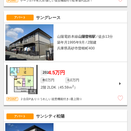
ケーブルTV導入済♪嬉しい追焚機能付☆駐車場代込み！
サングレース
アパート
山陽電鉄本線
山陽曽根駅
/ 徒歩13分
築年月1995年9月 / 2階建
兵庫県高砂市曽根町400
4.5万円
202
0万円
0万円
敷
礼
2
2階
2LDK（45.59ｍ
）
２台目Pあり☆うれしい追焚機能付き♪最上階☆
サンシティ松陽
アパート