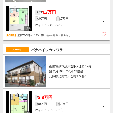
4.2万円
203
0万円
0万円
敷
礼
2
2階
3DK（45.5ｍ
）
無料Wi-Fi導入☆弊社管理物件☆敷金・礼金なし！
パナハイツカジワラ
アパート
山陽電鉄本線
大塩駅
/ 徒歩12分
築年月1985年6月 / 2階建
兵庫県姫路市大塩町979番1
3.8万円
6
0万円
0万円
敷
礼
2
2階
2DK（35.92ｍ
）