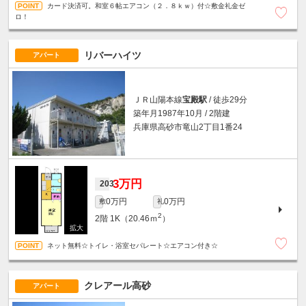
カード決済可。和室６帖エアコン（２．８ｋｗ）付☆敷金礼金ゼ
ロ！
リバーハイツ
アパート
ＪＲ山陽本線
宝殿駅
/ 徒歩29分
築年月1987年10月 / 2階建
兵庫県高砂市竜山2丁目1番24
3万円
203
0万円
0万円
敷
礼
2
2階
1K（20.46ｍ
）
ネット無料☆トイレ・浴室セパレート☆エアコン付き☆
クレアール高砂
アパート