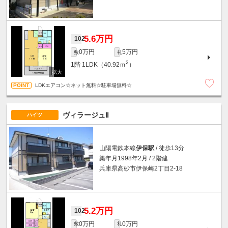
5.6万円
102
0万円
5万円
敷
礼
2
1階
1LDK（40.92ｍ
）
LDKエアコン☆ネット無料☆駐車場無料☆
ヴィラージュⅡ
ハイツ
山陽電鉄本線
伊保駅
/ 徒歩13分
築年月1998年2月 / 2階建
兵庫県高砂市伊保崎2丁目2-18
5.2万円
102
0万円
0万円
敷
礼