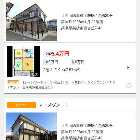
ＪＲ山陽本線
宝殿駅
/ 徒歩20分
築年月1998年4月 / 2階建
兵庫県高砂市百合丘7-48
5.4万円
202
0万円
0万円
敷
礼
2
2階
2LDK（47.57ｍ
）
【シャンプードレッサー新品】ネット無料☆ＬＤＫエアコン・ＴＶ
ドアホン・温水洗浄暖房便座付☆
マ・メゾン Ｉ
アパート
ＪＲ山陽本線
宝殿駅
/ 徒歩20分
築年月1998年4月 / 2階建
兵庫県高砂市百合丘7-49