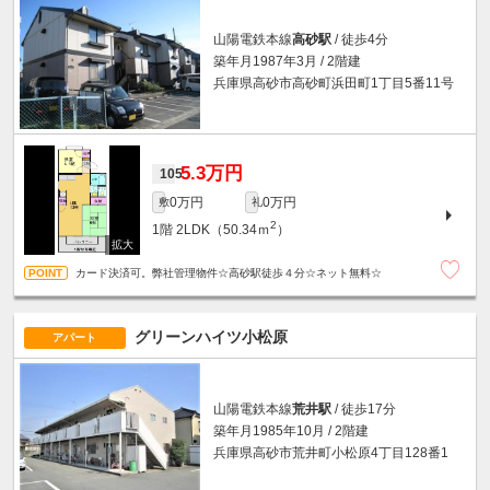
山陽電鉄本線
高砂駅
/ 徒歩4分
築年月1987年3月 / 2階建
兵庫県高砂市高砂町浜田町1丁目5番11号
5.3万円
105
0万円
0万円
敷
礼
2
1階
2LDK（50.34ｍ
）
カード決済可。弊社管理物件☆高砂駅徒歩４分☆ネット無料☆
グリーンハイツ小松原
アパート
山陽電鉄本線
荒井駅
/ 徒歩17分
築年月1985年10月 / 2階建
兵庫県高砂市荒井町小松原4丁目128番1