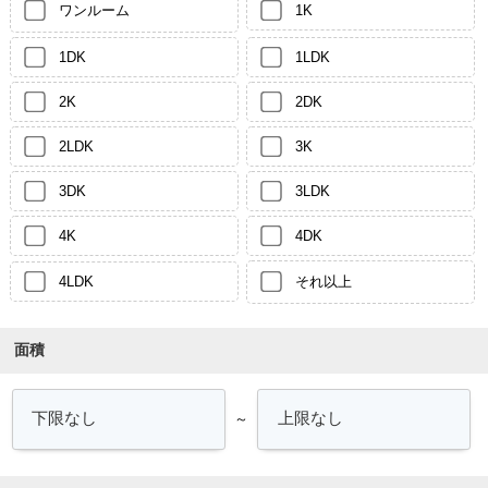
ワンルーム
1K
1DK
1LDK
2K
2DK
2LDK
3K
3DK
3LDK
4K
4DK
4LDK
それ以上
面積
～