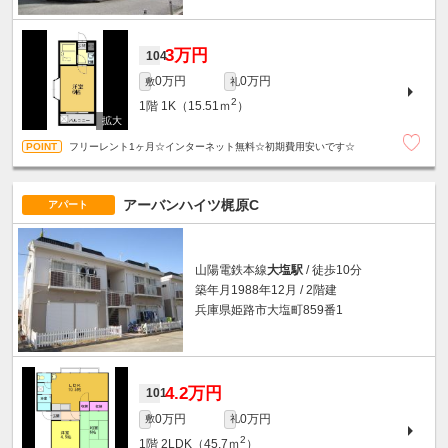
3万円
104
0万円
0万円
敷
礼
2
1階
1K（15.51ｍ
）
フリーレント1ヶ月☆インターネット無料☆初期費用安いです☆
アーバンハイツ梶原C
アパート
山陽電鉄本線
大塩駅
/ 徒歩10分
築年月1988年12月 / 2階建
兵庫県姫路市大塩町859番1
4.2万円
101
0万円
0万円
敷
礼
2
1階
2LDK（45.7ｍ
）