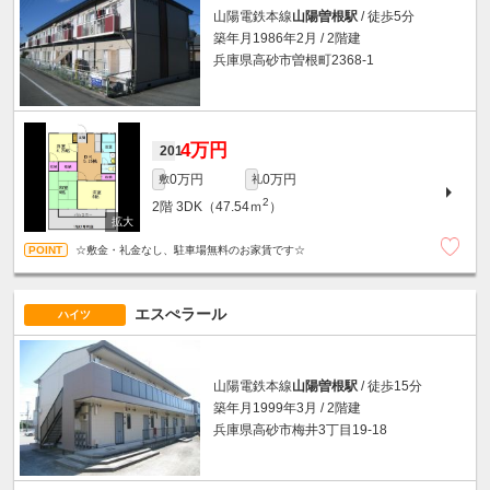
山陽電鉄本線
山陽曽根駅
/ 徒歩5分
築年月1986年2月 / 2階建
兵庫県高砂市曽根町2368-1
4万円
201
0万円
0万円
敷
礼
2
2階
3DK（47.54ｍ
）
☆敷金・礼金なし、駐車場無料のお家賃です☆
エスぺラール
ハイツ
山陽電鉄本線
山陽曽根駅
/ 徒歩15分
築年月1999年3月 / 2階建
兵庫県高砂市梅井3丁目19-18