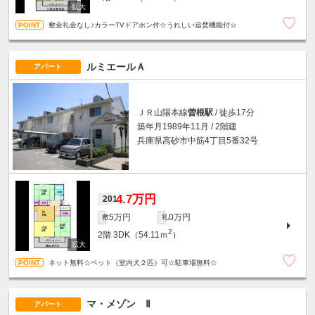
敷金礼金なし♪カラーTVドアホン付☆うれしい追焚機能付☆
ルミエールＡ
アパート
ＪＲ山陽本線
曽根駅
/ 徒歩17分
築年月1989年11月 / 2階建
兵庫県高砂市中筋4丁目5番32号
4.7万円
201
5万円
0万円
敷
礼
2
2階
3DK（54.11ｍ
）
ネット無料☆ペット（室内犬２匹）可☆駐車場無料☆
マ・メゾン Ⅱ
アパート