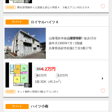
弊社管理物件☆入居後も安心☆和室４．５帖エアコン付の２ＤＫ
ロイヤルハイツＡ
アパート
山陽電鉄本線
山陽曽根駅
/ 徒歩15分
築年月1990年7月 / 2階建
兵庫県高砂市松陽1丁目3番17号
4.2万円
102
0万円
0万円
敷
礼
2
1階
3DK（45.2ｍ
）
ネット無料☆和室4.5帖エアコン付☆
ハイツ小南
アパート