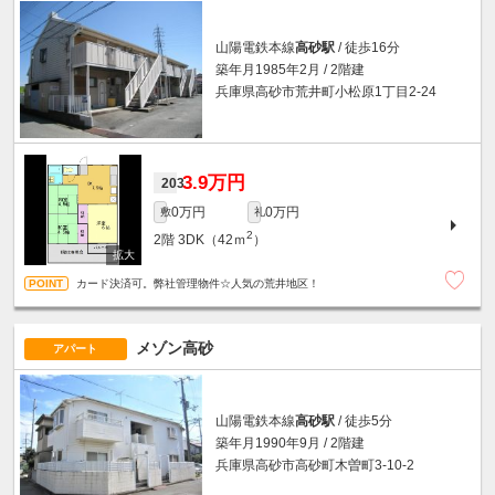
山陽電鉄本線
高砂駅
/ 徒歩16分
築年月1985年2月 / 2階建
兵庫県高砂市荒井町小松原1丁目2-24
3.9万円
203
0万円
0万円
敷
礼
2
2階
3DK（42ｍ
）
カード決済可。弊社管理物件☆人気の荒井地区！
メゾン高砂
アパート
山陽電鉄本線
高砂駅
/ 徒歩5分
築年月1990年9月 / 2階建
兵庫県高砂市高砂町木曽町3-10-2