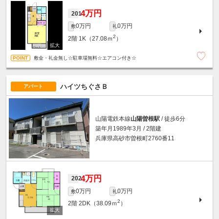
4万円
201
0万円
0万円
敷
礼
2
2階
1K（27.08ｍ
）
敷金・礼金無し☆駐車場無料☆エアコン付き☆
ハイツちぐさＢ
アパート
山陽電鉄本線
山陽曽根駅
/ 徒歩6分
築年月1989年3月 / 2階建
兵庫県高砂市曽根町2760番11
4万円
202
0万円
0万円
敷
礼
2
2階
2DK（38.09ｍ
）