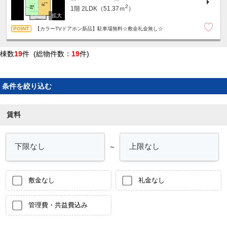
2
1階
2LDK（51.37ｍ
）
【カラーTVドアホン新品】駐車場無料☆敷金礼金無し☆
棟数
19
件 (総物件数：
19
件)
条件を絞り込む
賃料
～
敷金なし
礼金なし
管理費・共益費込み