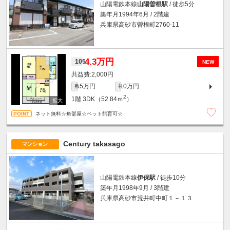
山陽電鉄本線
山陽曽根駅
/ 徒歩5分
築年月1994年6月 / 2階建
兵庫県高砂市曽根町2760-11
4.3万円
105
NEW
2,000円
5万円
0万円
敷
礼
2
1階
3DK（52.84ｍ
）
ネット無料☆角部屋☆ペット飼育可☆
Century takasago
マンション
山陽電鉄本線
伊保駅
/ 徒歩10分
築年月1998年9月 / 3階建
兵庫県高砂市荒井町中町１－１３