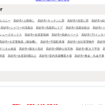
す
ルコニー
高砂市+上階無し
高砂市+キッチンに窓
高砂市+浴室に窓
高砂市+給
高砂市+シャワー付洗面台
高砂市+洗面所にドア
高砂市+洗面化粧台
高砂市+
+シューズボックス
高砂市+全居室収納
高砂市+収納スペース
高砂市+TVインタ
高砂市+火災警報器（報知機）
高砂市+平面駐車場
高砂市+当社管理物件
高砂
デジタル放送
高砂市+陽当り良好
高砂市+閑静な住宅地
高砂市+駅まで平坦
和室
高砂市+全居室6畳以上
高砂市+室内洗濯機置き場
高砂市+敷金・礼金不要