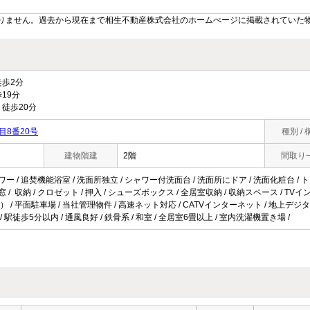
りません。過去から現在まで相生不動産株式会社のホームぺージに掲載されていた
歩2分
19分
徒歩20分
目8番20号
種別 / 
建物階建
2階
間取り
ワー / 追焚機能浴室 / 洗面所独立 / シャワー付洗面台 / 洗面所にドア / 洗面化粧台 / トイ
 / 収納 / クロゼット / 押入 / シューズボックス / 全居室収納 / 収納スペース / TVインタ
 / 平面駐車場 / 当社管理物件 / 高速ネット対応 / CATVインターネット / 地上デジタ
 / 駅徒歩5分以内 / 通風良好 / 鉄骨系 / 和室 / 全居室6畳以上 / 室内洗濯機置き場 /