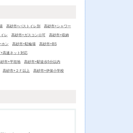
湯
高砂市+バストイレ別
高砂市+シャワー
トイレ
高砂市+ガスコンロ可
高砂市+収納
ーホン
高砂市+駐輪場
高砂市+BS
市+高速ネット対応
高砂市+平坦地
高砂市+駅徒歩5分以内
高砂市+２Ｆ以上
高砂市+伊保小学校