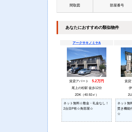
間取図
部屋番号
あなたにおすすめの類似物件
アークサキノミヤA
5.2万円
賃貸アパート
賃
尾上の松駅 徒歩12分
伊
2DK（40.92㎡）
2L
ネット無料☆敷金・礼金なし！
ネット無
2台目P有☆角部屋☆
焚き機能
☆