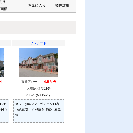
取り
お気に入り
物件詳細
有面積
ソレアードⅠ
円
4.6万円
賃貸アパート
大塩駅 徒歩19分
2LDK（58.12㎡）
DKエ
ネット無料☆2口ガスコンロ有
ン付☆
（残置物）☆和室を洋室へ変更
☆