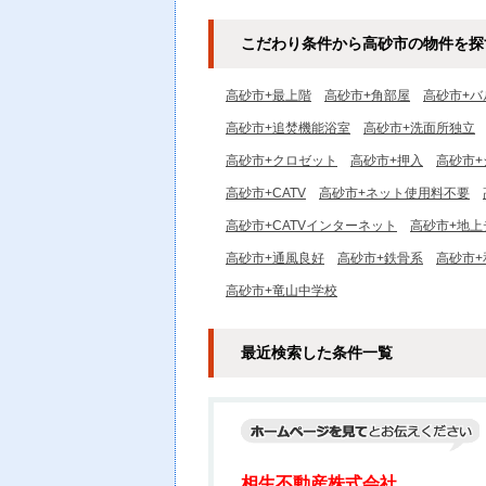
こだわり条件から高砂市の物件を探
高砂市+最上階
高砂市+角部屋
高砂市+バ
高砂市+追焚機能浴室
高砂市+洗面所独立
高砂市+クロゼット
高砂市+押入
高砂市
高砂市+CATV
高砂市+ネット使用料不要
高砂市+CATVインターネット
高砂市+地上
高砂市+通風良好
高砂市+鉄骨系
高砂市+
高砂市+竜山中学校
最近検索した条件一覧
相生不動産株式会社