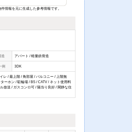
物件情報を元に生成した参考情報です。
構造
アパート / 軽量鉄骨造
一例
3DK
レ / 最上階 / 角部屋 / バルコニー / 上階無
ーホン / 駐輪場 / BS / CATV / ネット使用料
ル放送 / ガスコンロ可 / 陽当り良好 / 閑静な住