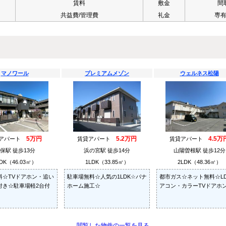
賃料
敷金
間
共益費/管理費
礼金
専
マノワール
プレミアムメゾン
ウェルネス松陽
5万円
5.2万円
4.5万
貸アパート
賃貸アパート
賃貸アパート
保駅 徒歩13分
浜の宮駅 徒歩14分
山陽曽根駅 徒歩12分
DK（46.03㎡）
1LDK（33.85㎡）
2LDK（48.36㎡）
料☆TVドアホン・追い
駐車場無料☆人気の1LDK☆パナ
都市ガス☆ネット無料☆L
付き☆駐車場軽2台付
ホーム施工☆
アコン・カラーTVドアホ
閲覧した物件の一覧を見る