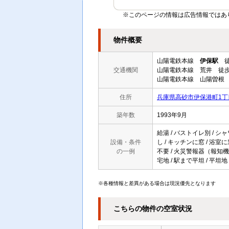
※このページの情報は広告情報ではあ
物件概要
山陽電鉄本線
伊保駅
徒
交通機関
山陽電鉄本線 荒井 徒歩
山陽電鉄本線 山陽曽根 
住所
兵庫県高砂市伊保港町1丁
築年数
1993年9月
給湯 / バストイレ別 / シャ
設備・条件
し / キッチンに窓 / 浴室に窓
の一例
不要 / 火災警報器（報知機）
宅地 / 駅まで平坦 / 平坦地
※各種情報と差異がある場合は現況優先となります
こちらの物件の空室状況