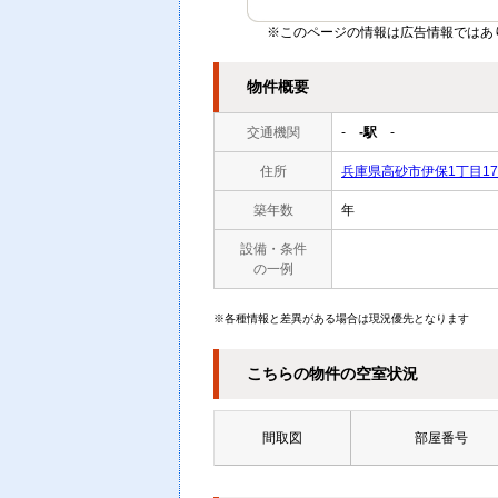
※このページの情報は広告情報ではあ
物件概要
交通機関
-
-駅
-
住所
兵庫県高砂市伊保1丁目179
築年数
年
設備・条件
の一例
※各種情報と差異がある場合は現況優先となります
こちらの物件の空室状況
間取図
部屋番号