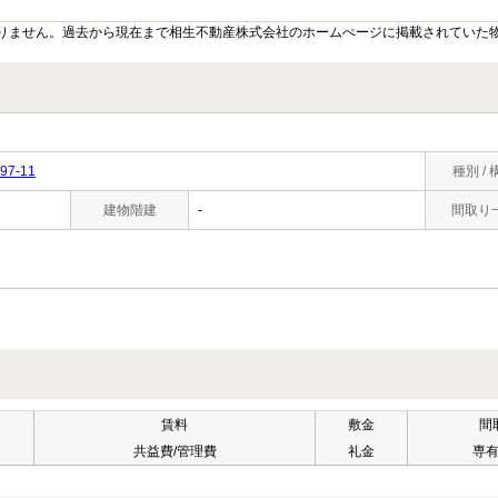
りません。過去から現在まで相生不動産株式会社のホームぺージに掲載されていた
7-11
種別 / 
建物階建
-
間取り
賃料
敷金
間
共益費/管理費
礼金
専