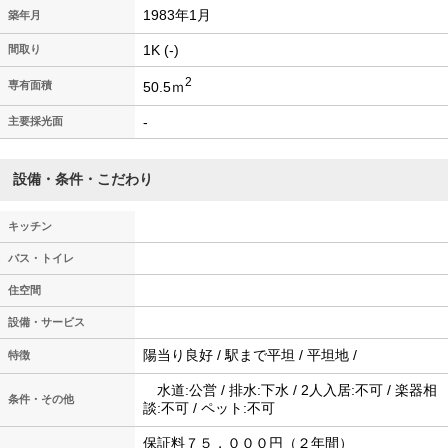
1983年1月
築年月
1K (-)
間取り
2
50.5ｍ
専有面積
-
主要採光面
設備・条件・こだわり
キッチン
バス・トイレ
住空間
設備・サービス
陽当り良好 / 駅まで平坦 / 平坦地 /
特徴
水道:公営 / 排水:下水 / 2人入居:不可 / 楽器相
条件・その他
談:不可 / ペット:不可
保証料７５，０００円（２年間）