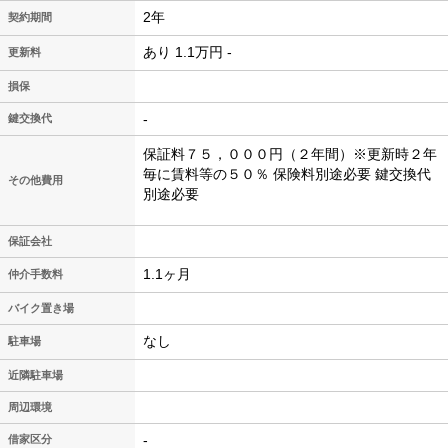
2年
契約期間
あり 1.1万円 -
更新料
損保
-
鍵交換代
保証料７５，０００円（２年間）※更新時２年
毎に賃料等の５０％
保険料別途必要
鍵交換代
その他費用
別途必要
保証会社
1.1ヶ月
仲介手数料
バイク置き場
なし
駐車場
近隣駐車場
周辺環境
-
借家区分