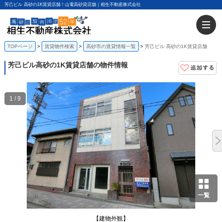
芳己ビル 高砂の1K賃貸店舗！山電高砂貸店舗｜相生不動産株式会社
TOPページ
賃貸物件検索
高砂市の賃貸情報一覧
芳己ビル 高砂の1K賃貸店舗
芳己ビル
高砂の1K賃貸店舗の物件情報
1 / 9
一覧
【建物外観】