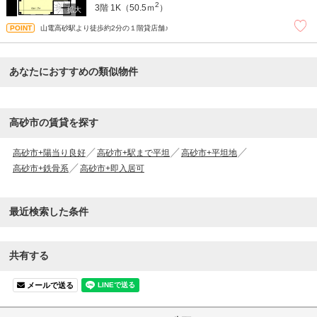
2
3階
1K（50.5ｍ
）
山電高砂駅より徒歩約2分の１階貸店舗♪
あなたにおすすめの類似物件
高砂市の賃貸を探す
高砂市+陽当り良好
高砂市+駅まで平坦
高砂市+平坦地
高砂市+鉄骨系
高砂市+即入居可
最近検索した条件
共有する
メールで送る