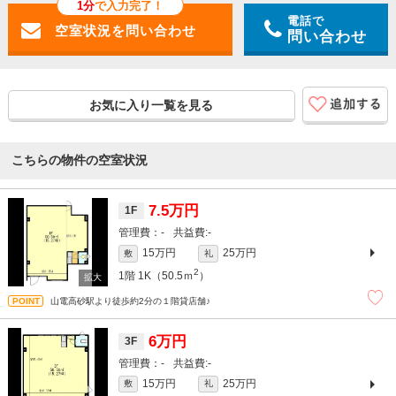
1分
で入力完了！
電話で
問い合わせ
お気に入り一覧を見る
こちらの物件の空室状況
7.5万円
1F
-
-
15万円
25万円
敷
礼
2
1階
1K（50.5ｍ
）
山電高砂駅より徒歩約2分の１階貸店舗♪
6万円
3F
-
-
15万円
25万円
敷
礼