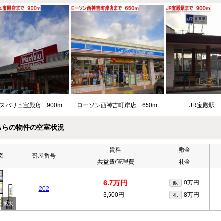
スバリュ宝殿店 900m
ローソン西神吉町岸店 650m
JR宝殿駅 
ちらの物件の空室状況
賃料
敷金
図
部屋番号
共益費/管理費
礼金
6.7万円
0万円
敷
202
3,500円
-
8万円
礼