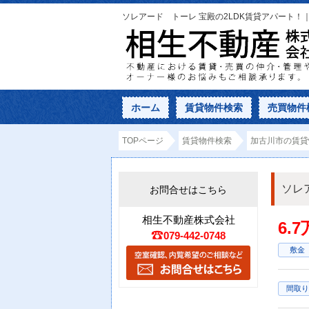
ソレアード トーレ 宝殿の2LDK賃貸アパート！
ホーム
賃貸物件検索
売買物件
TOPページ
賃貸物件検索
加古川市の賃貸
ソレ
お問合せはこちら
相生不動産株式会社
6.
079-442-0748
敷金
間取り