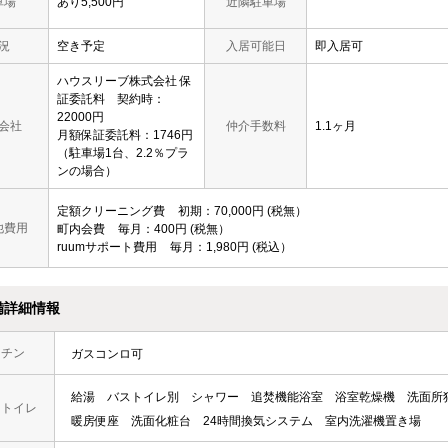
車場
あり5,500円
近隣駐車場
況
空き予定
入居可能日
即入居可
ハウスリーブ株式会社 保
証委託料 契約時：
22000円
会社
仲介手数料
1.1ヶ月
月額保証委託料：1746円
（駐車場1台、2.2％プラ
ンの場合）
定額クリーニング費
初期
70,000円
税無
他費用
町内会費
毎月
400円
税無
ruumサポート費用
毎月
1,980円
税込
備詳細情報
ッチン
ガスコンロ可
給湯
バストイレ別
シャワー
追焚機能浴室
浴室乾燥機
洗面所
・トイレ
暖房便座
洗面化粧台
24時間換気システム
室内洗濯機置き場