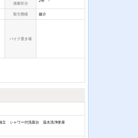
2年 -
借家区分
取引態様
媒介
バイク置き場
独立
シャワー付洗面台
温水洗浄便座