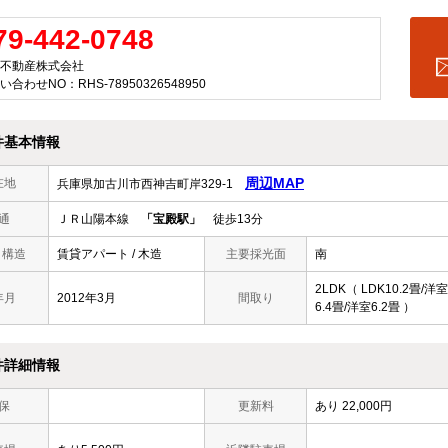
79-442-0748
不動産株式会社
い合わせNO：RHS-78950326548950
件基本情報
周辺MAP
在地
兵庫県加古川市西神吉町岸329-1
通
ＪＲ山陽本線
「宝殿駅」
徒歩13分
/ 構造
賃貸アパート / 木造
主要採光面
南
2LDK（ LDK10.2畳/洋室
年月
2012年3月
間取り
6.4畳/洋室6.2畳 ）
件詳細情報
保
更新料
あり 22,000円