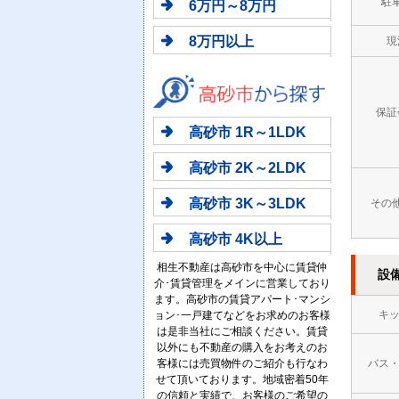
駐
6万円～8万円
8万円以上
現
保証
高砂市 1R～1LDK
高砂市 2K～2LDK
高砂市 3K～3LDK
その
高砂市 4K以上
相生不動産は高砂市を中心に賃貸仲
設
介･賃貸管理をメインに営業しており
ます。高砂市の賃貸アパート･マンシ
キ
ョン･一戸建てなどをお求めのお客様
は是非当社にご相談ください。賃貸
以外にも不動産の購入をお考えのお
客様には売買物件のご紹介も行なわ
バス
せて頂いております。地域密着50年
の信頼と実績で、お客様のご希望の