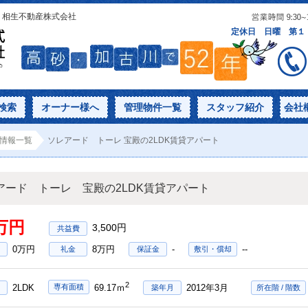
｜相生不動産株式会社
検索
オーナー様へ
管理物件一覧
スタッフ紹介
会社
情報一覧
ソレアード トーレ 宝殿の2LDK賃貸アパート
アード トーレ 宝殿の2LDK賃貸アパート
7万円
3,500円
0万円
8万円
-
--
礼金
保証金
敷引・償却
2
2LDK
2012年3月
専有面積
69.17ｍ
築年月
所在階 / 階数