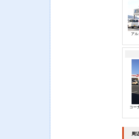
アル
コー
周