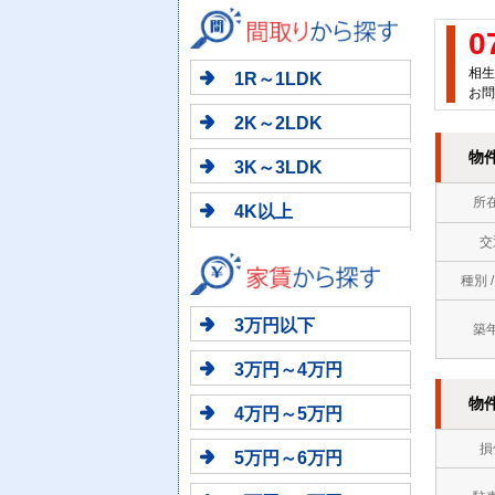
0
相生
1R～1LDK
お問
2K～2LDK
物
3K～3LDK
所
4K以上
交
種別 
3万円以下
築
3万円～4万円
物
4万円～5万円
損
5万円～6万円