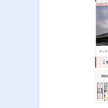
マック
こ
間取