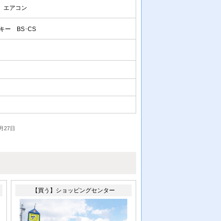
エアコン
キー
BS･CS
月27日
【買う】ショッピングセンター