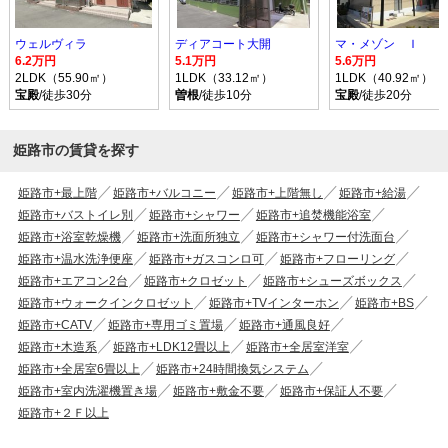
ウェルヴィラ
ディアコート大開
マ・メゾン Ｉ
6.2万円
5.1万円
5.6万円
2LDK（55.90㎡）
1LDK（33.12㎡）
1LDK（40.92㎡）
宝殿
/徒歩30分
曽根
/徒歩10分
宝殿
/徒歩20分
姫路市の賃貸を探す
姫路市+最上階
姫路市+バルコニー
姫路市+上階無し
姫路市+給湯
姫路市+バストイレ別
姫路市+シャワー
姫路市+追焚機能浴室
姫路市+浴室乾燥機
姫路市+洗面所独立
姫路市+シャワー付洗面台
姫路市+温水洗浄便座
姫路市+ガスコンロ可
姫路市+フローリング
姫路市+エアコン2台
姫路市+クロゼット
姫路市+シューズボックス
姫路市+ウォークインクロゼット
姫路市+TVインターホン
姫路市+BS
姫路市+CATV
姫路市+専用ゴミ置場
姫路市+通風良好
姫路市+木造系
姫路市+LDK12畳以上
姫路市+全居室洋室
姫路市+全居室6畳以上
姫路市+24時間換気システム
姫路市+室内洗濯機置き場
姫路市+敷金不要
姫路市+保証人不要
姫路市+２Ｆ以上