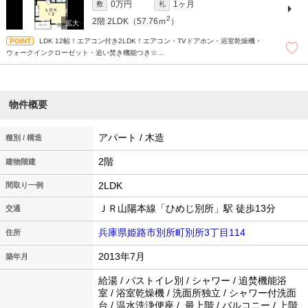
0万円
1ヶ月
敷
礼
2
2階
2LDK（57.76ｍ
）
LDK 12帖！エアコン付き2LDK！エアコン・TVドアホン・浴室乾燥機・
ウォークインクローゼット・追い焚き機能つき☆
敷地内駐車場有り！
物件概要
アパート / 木造
種別 / 構造
2階
建物階建
2LDK
間取り一例
ＪＲ山陽本線「ひめじ別所」駅 徒歩13分
交通
兵庫県姫路市別所町別所3丁目114
住所
2013年7月
築年月
給湯 / バストイレ別 / シャワー / 追焚機能浴
室 / 浴室乾燥機 / 洗面所独立 / シャワー付洗面
台 / 温水洗浄便座 / 最上階 / バルコニー / 上階