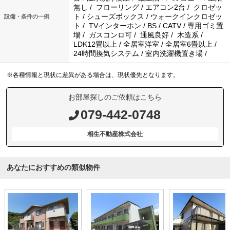
無し / フローリング / エアコン2台 / クロゼッ
ト / シューズボックス / ウォークインクロゼッ
設備・条件の一例
ト / TVインターホン / BS / CATV / 専用ゴミ置
場 / ガスコンロ可 / 通風良好 / 木造系 /
LDK12畳以上 / 全居室洋室 / 全居室6畳以上 /
24時間換気システム / 室内洗濯機置き場 /
※各種情報と現状に差異がある場合は、現状優先となります。
お部屋探しのご依頼はこちら
079-442-0748
相生不動産株式会社
あなたにおすすめの類似物件