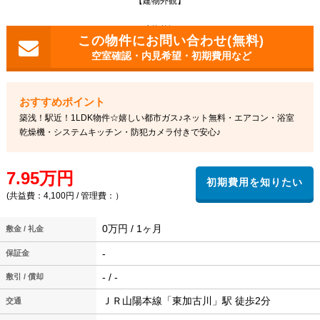
【建物外観】
建物外観
空室確認・内見希望・初期費用など
築浅！駅近！1LDK物件☆嬉しい都市ガス♪ネット無料・エアコン・浴室
乾燥機・システムキッチン・防犯カメラ付きで安心♪
7.95万円
(共益費：4,100円 / 管理費：）
0万円 / 1ヶ月
敷金 / 礼金
-
保証金
- / -
敷引 / 償却
ＪＲ山陽本線「東加古川」駅 徒歩2分
交通