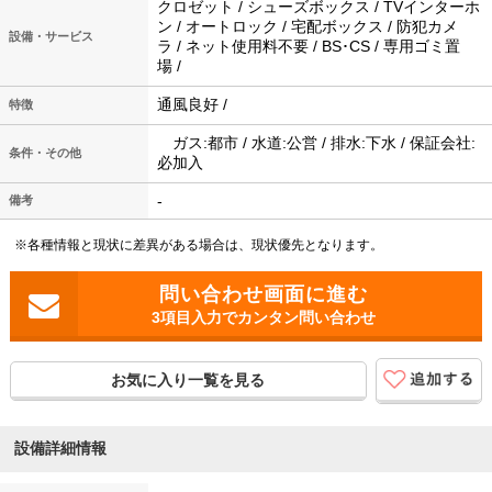
クロゼット / シューズボックス / TVインターホ
ン / オートロック / 宅配ボックス / 防犯カメ
設備・サービス
ラ / ネット使用料不要 / BS･CS / 専用ゴミ置
場 /
通風良好 /
特徴
ガス:都市 / 水道:公営 / 排水:下水 / 保証会社:
条件・その他
必加入
-
備考
※各種情報と現状に差異がある場合は、現状優先となります。
3項目入力でカンタン問い合わせ
お気に入り一覧を見る
設備詳細情報