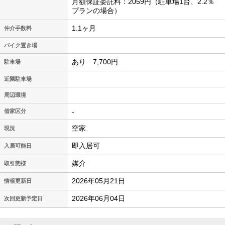
月額保証委託料：2059円（駐車場1台、2.2％
プランの場合）
1.1ヶ月
仲介手数料
バイク置き場
あり 7,700円
駐車場
近隣駐車場
周辺環境
-
借家区分
空家
現況
即入居可
入居可能日
媒介
取引態様
2026年05月21日
情報更新日
2026年06月04日
次回更新予定日