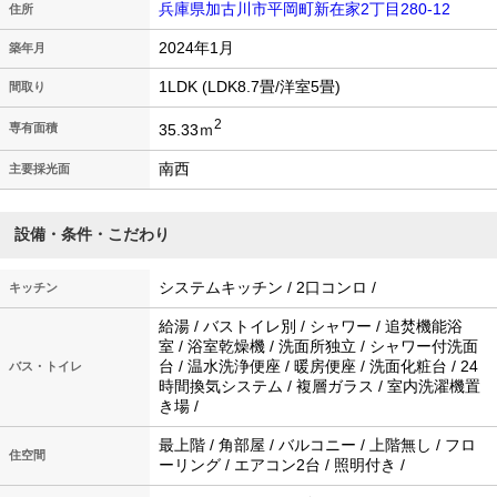
兵庫県加古川市平岡町新在家2丁目280-12
住所
2024年1月
築年月
1LDK (LDK8.7畳/洋室5畳)
間取り
2
35.33ｍ
専有面積
南西
主要採光面
設備・条件・こだわり
システムキッチン / 2口コンロ /
キッチン
給湯 / バストイレ別 / シャワー / 追焚機能浴
室 / 浴室乾燥機 / 洗面所独立 / シャワー付洗面
台 / 温水洗浄便座 / 暖房便座 / 洗面化粧台 / 24
バス・トイレ
時間換気システム / 複層ガラス / 室内洗濯機置
き場 /
最上階 / 角部屋 / バルコニー / 上階無し / フロ
住空間
ーリング / エアコン2台 / 照明付き /