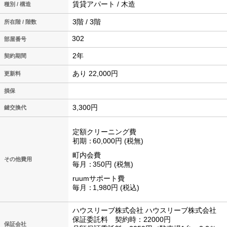
賃貸アパート / 木造
種別 / 構造
3階 / 3階
所在階 / 階数
302
2年
契約期間
あり 22,000円
更新料
損保
3,300円
鍵交換代
定額クリーニング費
初期
60,000円
税無
町内会費
その他費用
毎月
350円
税無
ruumサポート費
毎月
1,980円
税込
ハウスリーブ株式会社 ハウスリーブ株式会社
保証委託料 契約時：22000円
保証会社