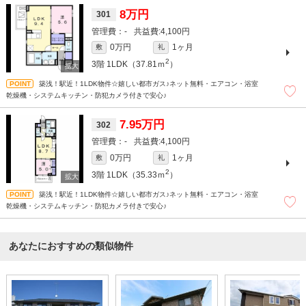
8万円
301
-
4,100円
0万円
1ヶ月
敷
礼
2
3階
1LDK（37.81ｍ
）
築浅！駅近！1LDK物件☆嬉しい都市ガス♪ネット無料・エアコン・浴室
乾燥機・システムキッチン・防犯カメラ付きで安心♪
7.95万円
302
-
4,100円
0万円
1ヶ月
敷
礼
2
3階
1LDK（35.33ｍ
）
築浅！駅近！1LDK物件☆嬉しい都市ガス♪ネット無料・エアコン・浴室
乾燥機・システムキッチン・防犯カメラ付きで安心♪
あなたにおすすめの類似物件