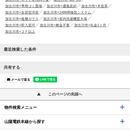
加古川市+専用ゴミ置場
加古川市+通風良好
加古川市+木造系
加古川市+全居室洋室
加古川市+24時間換気システム
加古川市+複層ガラス
加古川市+室内洗濯機置き場
加古川市+即入居可
加古川市+敷金不要
加古川市+礼金1ヶ月
加古川市+２Ｆ以上
最近検索した条件
共有する
メールで送る
このページの先頭へ
物件検索メニュー
山陽電鉄本線から探す