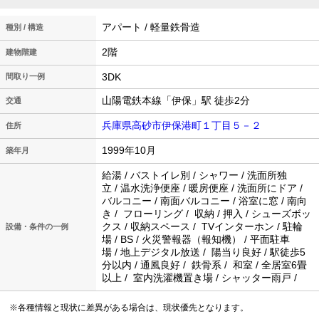
アパート / 軽量鉄骨造
種別 / 構造
2階
建物階建
3DK
間取り一例
山陽電鉄本線「伊保」駅 徒歩2分
交通
兵庫県高砂市伊保港町１丁目５－２
住所
1999年10月
築年月
給湯 / バストイレ別 / シャワー / 洗面所独
立 / 温水洗浄便座 / 暖房便座 / 洗面所にドア /
バルコニー / 南面バルコニー / 浴室に窓 / 南向
き / フローリング / 収納 / 押入 / シューズボッ
クス / 収納スペース / TVインターホン / 駐輪
設備・条件の一例
場 / BS / 火災警報器（報知機） / 平面駐車
場 / 地上デジタル放送 / 陽当り良好 / 駅徒歩5
分以内 / 通風良好 / 鉄骨系 / 和室 / 全居室6畳
以上 / 室内洗濯機置き場 / シャッター雨戸 /
※各種情報と現状に差異がある場合は、現状優先となります。