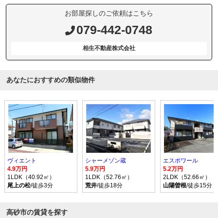
お部屋探しのご依頼はこちら
079-442-0748
相生不動産株式会社
あなたにおすすめの類似物件
ヴィエント
シャーメゾン蔵
エスポワール
4.9万円
5.9万円
5.2万円
1LDK（40.92㎡）
1LDK（52.76㎡）
2LDK（52.66㎡）
尾上の松
/徒歩3分
荒井
/徒歩18分
山陽曽根
/徒歩15分
高砂市の賃貸を探す