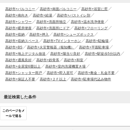
高砂市+バルコニー
高砂市+南面バルコニー
高砂市+浴室に窓
高砂市+南向き
高砂市+給湯
高砂市+バストイレ別
高砂市+シャワー
高砂市+洗面所独立
高砂市+温水洗浄便座
高砂市+暖房便座
高砂市+洗面所にドア
高砂市+フローリング
高砂市+収納
高砂市+押入
高砂市+シューズボックス
高砂市+収納スペース
高砂市+TVインターホン
高砂市+駐輪場
高砂市+BS
高砂市+火災警報器（報知機）
高砂市+平面駐車場
高砂市+地上デジタル放送
高砂市+陽当り良好
高砂市+駅徒歩5分以内
高砂市+通風良好
高砂市+鉄骨系
高砂市+和室
高砂市+全居室6畳以上
高砂市+室内洗濯機置き場
高砂市+シャッター雨戸
高砂市+即入居可
高砂市+敷金・礼金不要
高砂市+保証人不要
高砂市+２Ｆ以上
高砂市+駐車場代込み物件
最近検索した条件
このページをメ
ールで送る