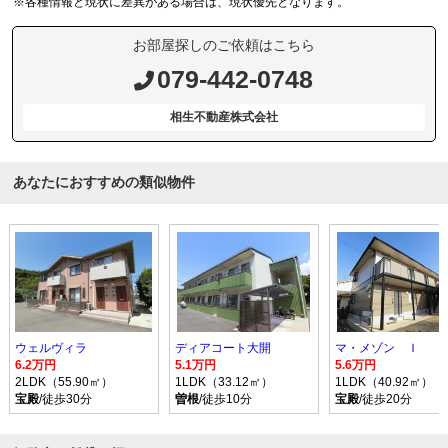
※各種情報と現状に差異がある場合は、現状優先となります。
お部屋探しのご依頼はこちら
079-442-0748
相生不動産株式会社
あなたにおすすめの類似物件
ウェルヴィラ
ディアコート大開
マ・メゾン Ｉ
6.2万円
5.1万円
5.6万円
2LDK（55.90㎡）
1LDK（33.12㎡）
1LDK（40.92㎡）
宝殿
/徒歩30分
曽根
/徒歩10分
宝殿
/徒歩20分