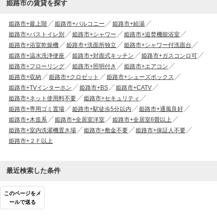
姫路市の賃貸を探す
姫路市+最上階
姫路市+バルコニー
姫路市+給湯
姫路市+バストイレ別
姫路市+シャワー
姫路市+追焚機能浴室
姫路市+浴室乾燥機
姫路市+洗面所独立
姫路市+シャワー付洗面台
姫路市+温水洗浄便座
姫路市+対面式キッチン
姫路市+ガスコンロ可
姫路市+フローリング
姫路市+照明付き
姫路市+エアコン
姫路市+収納
姫路市+クロゼット
姫路市+シューズボックス
姫路市+TVインターホン
姫路市+BS
姫路市+CATV
姫路市+ネット使用料不要
姫路市+セキュリティ
姫路市+専用ゴミ置場
姫路市+駅徒歩5分以内
姫路市+通風良好
姫路市+木造系
姫路市+全居室洋室
姫路市+全居室6畳以上
姫路市+室内洗濯機置き場
姫路市+敷金不要
姫路市+保証人不要
姫路市+２Ｆ以上
最近検索した条件
このページをメ
ールで送る