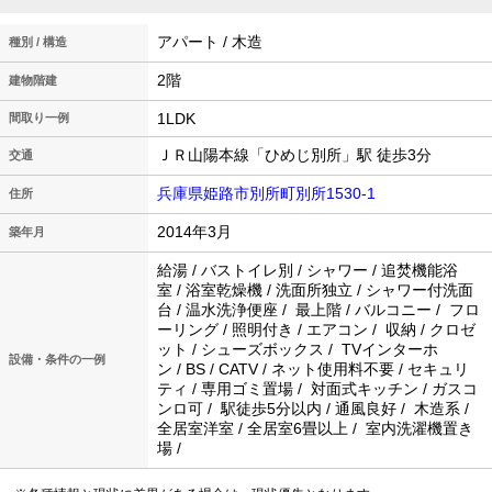
アパート / 木造
種別 / 構造
2階
建物階建
1LDK
間取り一例
ＪＲ山陽本線「ひめじ別所」駅 徒歩3分
交通
兵庫県姫路市別所町別所1530-1
住所
2014年3月
築年月
給湯 / バストイレ別 / シャワー / 追焚機能浴
室 / 浴室乾燥機 / 洗面所独立 / シャワー付洗面
台 / 温水洗浄便座 / 最上階 / バルコニー / フロ
ーリング / 照明付き / エアコン / 収納 / クロゼ
ット / シューズボックス / TVインターホ
設備・条件の一例
ン / BS / CATV / ネット使用料不要 / セキュリ
ティ / 専用ゴミ置場 / 対面式キッチン / ガスコ
ンロ可 / 駅徒歩5分以内 / 通風良好 / 木造系 /
全居室洋室 / 全居室6畳以上 / 室内洗濯機置き
場 /