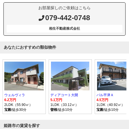
お部屋探しのご依頼はこちら
079-442-0748
相生不動産株式会社
あなたにおすすめの類似物件
ウェルヴィラ
ディアコート大開
パル平津Ａ
6.2万円
5.1万円
4.5万円
2LDK（55.90㎡）
1LDK（33.12㎡）
1LDK（40.92㎡）
宝殿
/徒歩30分
曽根
/徒歩10分
宝殿
/徒歩10分
姫路市の賃貸を探す