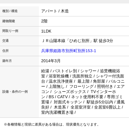
アパート / 木造
種別 / 構造
2階
建物階建
1LDK
間取り一例
ＪＲ山陽本線「ひめじ別所」駅 徒歩3分
交通
兵庫県姫路市別所町別所153-1
住所
2014年3月
築年月
給湯 / バストイレ別 / シャワー / 追焚機能浴
室 / 浴室乾燥機 / 洗面所独立 / シャワー付洗面
台 / 温水洗浄便座 / 最上階 / 角部屋 / バルコニ
ー / 上階無し / フローリング / 照明付き / エア
コン / シューズボックス / TVインターホ
設備・条件の一例
ン / BS / CATV / ネット使用料不要 / 専用ゴミ
置場 / 対面式キッチン / 駅徒歩5分以内 / 通風
良好 / 木造系 / 全居室洋室 / 全居室6畳以上 /
室内洗濯機置き場 /
※各種情報と現状に差異がある場合は、現状優先となります。