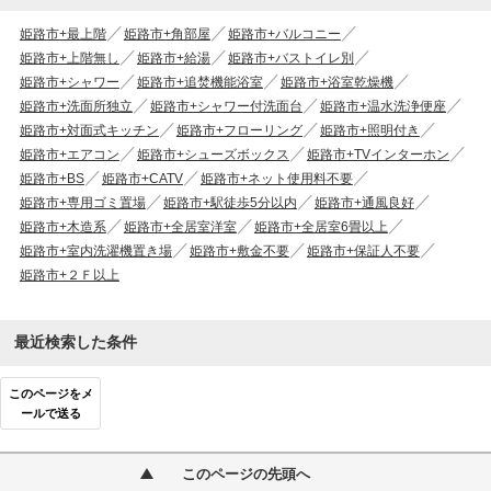
姫路市+最上階
姫路市+角部屋
姫路市+バルコニー
姫路市+上階無し
姫路市+給湯
姫路市+バストイレ別
姫路市+シャワー
姫路市+追焚機能浴室
姫路市+浴室乾燥機
姫路市+洗面所独立
姫路市+シャワー付洗面台
姫路市+温水洗浄便座
姫路市+対面式キッチン
姫路市+フローリング
姫路市+照明付き
姫路市+エアコン
姫路市+シューズボックス
姫路市+TVインターホン
姫路市+BS
姫路市+CATV
姫路市+ネット使用料不要
姫路市+専用ゴミ置場
姫路市+駅徒歩5分以内
姫路市+通風良好
姫路市+木造系
姫路市+全居室洋室
姫路市+全居室6畳以上
姫路市+室内洗濯機置き場
姫路市+敷金不要
姫路市+保証人不要
姫路市+２Ｆ以上
最近検索した条件
このページをメ
ールで送る
このページの先頭へ