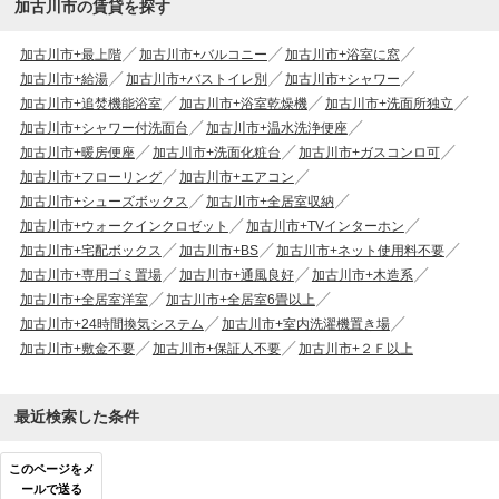
加古川市の賃貸を探す
加古川市+最上階
加古川市+バルコニー
加古川市+浴室に窓
加古川市+給湯
加古川市+バストイレ別
加古川市+シャワー
加古川市+追焚機能浴室
加古川市+浴室乾燥機
加古川市+洗面所独立
加古川市+シャワー付洗面台
加古川市+温水洗浄便座
加古川市+暖房便座
加古川市+洗面化粧台
加古川市+ガスコンロ可
加古川市+フローリング
加古川市+エアコン
加古川市+シューズボックス
加古川市+全居室収納
加古川市+ウォークインクロゼット
加古川市+TVインターホン
加古川市+宅配ボックス
加古川市+BS
加古川市+ネット使用料不要
加古川市+専用ゴミ置場
加古川市+通風良好
加古川市+木造系
加古川市+全居室洋室
加古川市+全居室6畳以上
加古川市+24時間換気システム
加古川市+室内洗濯機置き場
加古川市+敷金不要
加古川市+保証人不要
加古川市+２Ｆ以上
最近検索した条件
このページをメ
ールで送る