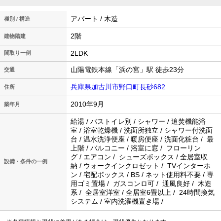
アパート / 木造
種別 / 構造
2階
建物階建
2LDK
間取り一例
山陽電鉄本線「浜の宮」駅 徒歩23分
交通
兵庫県加古川市野口町長砂682
住所
2010年9月
築年月
給湯 / バストイレ別 / シャワー / 追焚機能浴
室 / 浴室乾燥機 / 洗面所独立 / シャワー付洗面
台 / 温水洗浄便座 / 暖房便座 / 洗面化粧台 / 最
上階 / バルコニー / 浴室に窓 / フローリン
グ / エアコン / シューズボックス / 全居室収
設備・条件の一例
納 / ウォークインクロゼット / TVインターホ
ン / 宅配ボックス / BS / ネット使用料不要 / 専
用ゴミ置場 / ガスコンロ可 / 通風良好 / 木造
系 / 全居室洋室 / 全居室6畳以上 / 24時間換気
システム / 室内洗濯機置き場 /