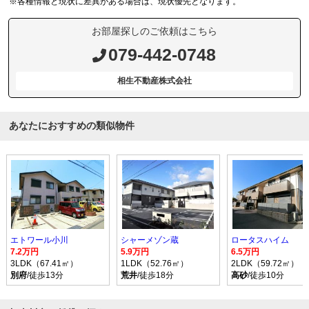
※各種情報と現状に差異がある場合は、現状優先となります。
お部屋探しのご依頼はこちら
079-442-0748
相生不動産株式会社
あなたにおすすめの類似物件
エトワール小川
シャーメゾン蔵
ロータスハイム
7.2万円
5.9万円
6.5万円
3LDK（67.41㎡）
1LDK（52.76㎡）
2LDK（59.72㎡）
別府
/徒歩13分
荒井
/徒歩18分
高砂
/徒歩10分