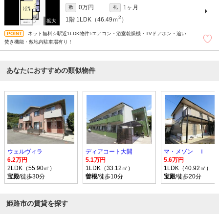
0万円
1ヶ月
敷
礼
2
1階
1LDK（46.49ｍ
）
ネット無料☆駅近1LDK物件♪エアコン・浴室乾燥機・TVドアホン・追い
焚き機能・敷地内駐車場有り！
あなたにおすすめの類似物件
ウェルヴィラ
ディアコート大開
マ・メゾン Ｉ
6.2万円
5.1万円
5.6万円
2LDK（55.90㎡）
1LDK（33.12㎡）
1LDK（40.92㎡）
宝殿
/徒歩30分
曽根
/徒歩10分
宝殿
/徒歩20分
姫路市の賃貸を探す