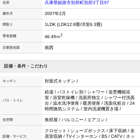
兵庫県姫路市別所町別所3丁目97
住所
2007年2月
築年月
1LDK (LDK12.8畳/洋室6.3畳)
間取り
2
46.49ｍ
専有面積
南西
主要採光面
設備・条件・こだわり
対面式キッチン /
キッチン
給湯 / バストイレ別 / シャワー / 追焚機能浴
室 / 浴室乾燥機 / 洗面所独立 / シャワー付洗面
バス・トイレ
台 / 温水洗浄便座 / 暖房便座 / 洗面化粧台 / 24
時間換気システム / 室内洗濯機置き場 /
角部屋 / バルコニー / エアコン /
住空間
クロゼット / シューズボックス / 床下収納 / 全
居室収納 / TVインターホン / BS / CATV / ネッ
設備・サービス