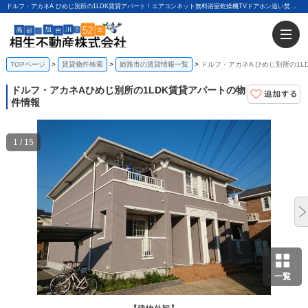
ドルフ・アカネA ひめじ別所の1LDK賃貸アパート！エアコンネット無料浴室乾燥機TVドアホン追い焚き機能｜相生不動産株式会社
TOPページ
賃貸物件検索
姫路市の賃貸情報一覧
ドルフ・アカネA ひめじ別所の1L
ドルフ・アカネA
ひめじ別所の1LDK賃貸アパートの物
件情報
1 / 15
一覧