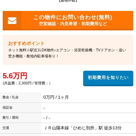
【建物外観】
建物外観
空室確認・内見希望・初期費用など
ネット無料☆駅近1LDK物件♪エアコン・浴室乾燥機・TVドアホン・追い
焚き機能・敷地内駐車場有り！
5.6万円
(共益費：2,300円 / 管理費：）
0万円 / 1ヶ月
敷金 / 礼金
-
保証金
- / -
敷引 / 償却
ＪＲ山陽本線「ひめじ別所」駅 徒歩13分
交通