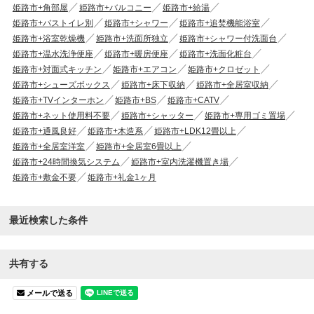
姫路市+角部屋
姫路市+バルコニー
姫路市+給湯
姫路市+バストイレ別
姫路市+シャワー
姫路市+追焚機能浴室
姫路市+浴室乾燥機
姫路市+洗面所独立
姫路市+シャワー付洗面台
姫路市+温水洗浄便座
姫路市+暖房便座
姫路市+洗面化粧台
姫路市+対面式キッチン
姫路市+エアコン
姫路市+クロゼット
姫路市+シューズボックス
姫路市+床下収納
姫路市+全居室収納
姫路市+TVインターホン
姫路市+BS
姫路市+CATV
姫路市+ネット使用料不要
姫路市+シャッター
姫路市+専用ゴミ置場
姫路市+通風良好
姫路市+木造系
姫路市+LDK12畳以上
姫路市+全居室洋室
姫路市+全居室6畳以上
姫路市+24時間換気システム
姫路市+室内洗濯機置き場
姫路市+敷金不要
姫路市+礼金1ヶ月
最近検索した条件
共有する
メールで送る