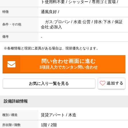
ト使用料不要 / シャッター / 専用ゴミ置場 /
通風良好 /
特徴
ガス:プロパン / 水道:公営 / 排水:下水 / 保証
条件・その他
会社:必加入
-
備考
※各種情報と現状に差異がある場合は、現状優先となります。
3項目入力でカンタン問い合わせ
お気に入り一覧を見る
設備詳細情報
賃貸アパート / 木造
種別 / 構造
1階 / 2階
所在階 / 階数