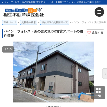
パイン フォレスト 浜の宮の1LDK賃貸アパート！ネット無料エアコンペット可防犯カメラ駅近｜相生不動産株式会社
TOPページ
賃貸物件検索
加古川市の賃貸情報一覧
パイン フォレスト 浜の宮の1L
パイン フォレスト
浜の宮の1LDK賃貸アパートの物
件情報
1 / 15
一覧