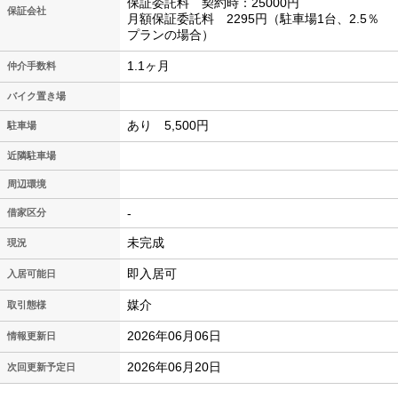
保証委託料 契約時：25000円
保証会社
月額保証委託料 2295円（駐車場1台、2.5％
プランの場合）
1.1ヶ月
仲介手数料
バイク置き場
あり 5,500円
駐車場
近隣駐車場
周辺環境
-
借家区分
未完成
現況
即入居可
入居可能日
媒介
取引態様
2026年06月06日
情報更新日
2026年06月20日
次回更新予定日