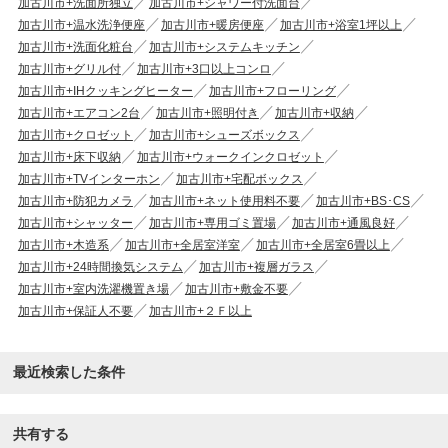
加古川市+洗面所独立
加古川市+シャワー付洗面台
加古川市+温水洗浄便座
加古川市+暖房便座
加古川市+浴室1坪以上
加古川市+洗面化粧台
加古川市+システムキッチン
加古川市+グリル付
加古川市+3口以上コンロ
加古川市+IHクッキングヒーター
加古川市+フローリング
加古川市+エアコン2台
加古川市+照明付き
加古川市+収納
加古川市+クロゼット
加古川市+シューズボックス
加古川市+床下収納
加古川市+ウォークインクロゼット
加古川市+TVインターホン
加古川市+宅配ボックス
加古川市+防犯カメラ
加古川市+ネット使用料不要
加古川市+BS･CS
加古川市+シャッター
加古川市+専用ゴミ置場
加古川市+通風良好
加古川市+木造系
加古川市+全居室洋室
加古川市+全居室6畳以上
加古川市+24時間換気システム
加古川市+複層ガラス
加古川市+室内洗濯機置き場
加古川市+敷金不要
加古川市+保証人不要
加古川市+２Ｆ以上
最近検索した条件
共有する