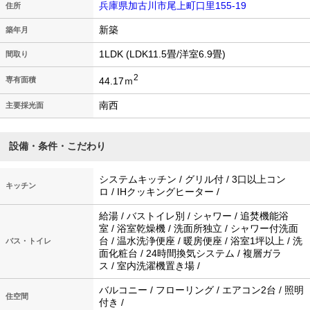
兵庫県加古川市尾上町口里155-19
住所
新築
築年月
1LDK (LDK11.5畳/洋室6.9畳)
間取り
2
44.17ｍ
専有面積
南西
主要採光面
設備・条件・こだわり
システムキッチン / グリル付 / 3口以上コン
キッチン
ロ / IHクッキングヒーター /
給湯 / バストイレ別 / シャワー / 追焚機能浴
室 / 浴室乾燥機 / 洗面所独立 / シャワー付洗面
台 / 温水洗浄便座 / 暖房便座 / 浴室1坪以上 / 洗
バス・トイレ
面化粧台 / 24時間換気システム / 複層ガラ
ス / 室内洗濯機置き場 /
バルコニー / フローリング / エアコン2台 / 照明
住空間
付き /