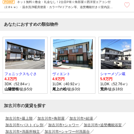
ネット無料☆敷金・礼金なし！2台目P有☆角部屋☆西洋室エアコン付
（2.8ｋｗ）・温水洗浄暖房便座・カラーTVドアホン等、追焚機能付き☆室内設備
揃っています♪角部屋です。セブンイレブン徒歩６分と単身者の方にもおすすめの物
件(*^-^*)
あなたにおすすめの類似物件
フェニックスちぐさ
ヴィエント
シャーメゾン蔵
4.3万円
4.9万円
5.9万円
3DK（52.84㎡）
1LDK（40.92㎡）
1LDK（52.76㎡）
山陽曽根
/徒歩5分
尾上の松
/徒歩3分
荒井
/徒歩18分
加古川市の賃貸を探す
加古川市+最上階
加古川市+角部屋
加古川市+給湯
加古川市+バストイレ別
加古川市+シャワー
加古川市+追焚機能浴室
加古川市+洗面所独立
加古川市+シャワー付洗面台