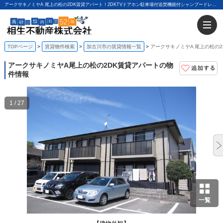
アークサキノミヤA 尾上の松の2DK賃貸アパート！2DKTVドアホン駐車場付追焚機能付シャンプードレッサー｜相生不動産株式会社
TOPページ
賃貸物件検索
加古川市の賃貸情報一覧
アークサキノミヤA 尾上の松の2
アークサキノミヤA
尾上の松の2DK賃貸アパートの物
件情報
1 / 27
一覧