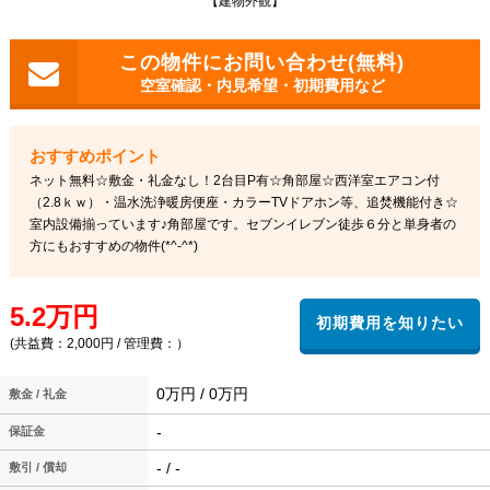
【建物外観】
空室確認・内見希望・初期費用など
ネット無料☆敷金・礼金なし！2台目P有☆角部屋☆西洋室エアコン付
（2.8ｋｗ）・温水洗浄暖房便座・カラーTVドアホン等、追焚機能付き☆
室内設備揃っています♪角部屋です。セブンイレブン徒歩６分と単身者の
方にもおすすめの物件(*^-^*)
5.2万円
(共益費：2,000円 / 管理費：）
0万円 / 0万円
敷金 / 礼金
-
保証金
- / -
敷引 / 償却