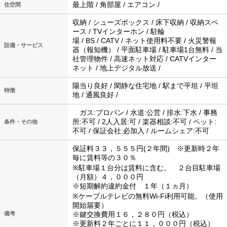
最上階 / 角部屋 / エアコン /
住空間
収納 / シューズボックス / 床下収納 / 収納スペ
ース / TVインターホン / 駐輪
場 / BS / CATV / ネット使用料不要 / 火災警報
設備・サービス
器（報知機） / 平面駐車場 / 駐車場1台無料 / 当
社管理物件 / 高速ネット対応 / CATVインター
ネット / 地上デジタル放送 /
陽当り良好 / 閑静な住宅地 / 駅まで平坦 / 平坦
特徴
地 / 通風良好 /
ガス:プロパン / 水道:公営 / 排水:下水 / 事務
所:不可 / 2人入居:可 / 楽器相談:不可 / ペット:
条件・その他
不可 / 保証会社:必加入 / ルームシェア:不可
保証料３３，５５５円(２年間) ※更新時２年
毎に賃料等の３０％
※駐車場１台分は賃料に含む。 ２台目駐車場
（月額）４，０００円
※短期解約違約金付 １年（１ヵ月）
※ケーブルテレビの無料Wi-Fi利用可能。（使用
開始届要）
備考
※鍵交換費用１６，２８０円（税込）
※更新料２年ごとに１１，０００円（税込）