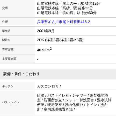
山陽電鉄本線「尾上の松」駅 徒歩12分
山陽電鉄本線「高砂」駅 徒歩23分
交通
山陽電鉄本線「浜の宮」駅 徒歩30分
兵庫県加古川市尾上町養田418-2
住所
2001年9月
築年月
2DK (洋室6畳/洋室6畳/K5畳)
間取り
2
40.92ｍ
専有面積
-
主要採光面
設備・条件・こだわり
ガスコンロ可 /
キッチン
給湯 / バストイレ別 / シャワー / 追焚機能浴
室 / 洗面所独立 / シャワー付洗面台 / 温水洗浄
バス・トイレ
便座 / 暖房便座 / 洗面化粧台 / トイレ / 洗面
所 / 室内洗濯機置き場 /