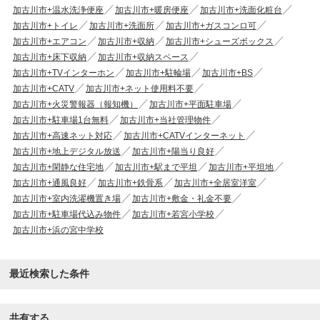
加古川市+温水洗浄便座
加古川市+暖房便座
加古川市+洗面化粧台
加古川市+トイレ
加古川市+洗面所
加古川市+ガスコンロ可
加古川市+エアコン
加古川市+収納
加古川市+シューズボックス
加古川市+床下収納
加古川市+収納スペース
加古川市+TVインターホン
加古川市+駐輪場
加古川市+BS
加古川市+CATV
加古川市+ネット使用料不要
加古川市+火災警報器（報知機）
加古川市+平面駐車場
加古川市+駐車場1台無料
加古川市+当社管理物件
加古川市+高速ネット対応
加古川市+CATVインターネット
加古川市+地上デジタル放送
加古川市+陽当り良好
加古川市+閑静な住宅地
加古川市+駅まで平坦
加古川市+平坦地
加古川市+通風良好
加古川市+鉄骨系
加古川市+全居室洋室
加古川市+室内洗濯機置き場
加古川市+敷金・礼金不要
加古川市+駐車場代込み物件
加古川市+若宮小学校
加古川市+浜の宮中学校
最近検索した条件
共有する