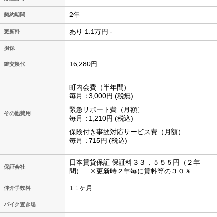
2年
契約期間
あり 1.1万円 -
更新料
損保
16,280円
鍵交換代
町内会費（半年間）
毎月
3,000円
税無
緊急サポート費（月額）
その他費用
毎月
1,210円
税込
保険付き事故対応サービス費（月額）
毎月
715円
税込
日本賃貸保証 保証料３３，５５５円（２年
保証会社
間） ※更新時２年毎に賃料等の３０％
1.1ヶ月
仲介手数料
バイク置き場