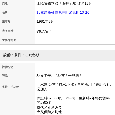
山陽電鉄本線「荒井」駅 徒歩13分
交通
兵庫県高砂市荒井町若宮町13-10
住所
1981年5月
築年月
2
76.77ｍ
専有面積
-
主要採光面
設備・条件・こだわり
設備など
駅まで平坦 / 駅前 / 平坦地 /
特徴
水道:公営 / 排水:下水 / 事務所:可 / 保証会社:
条件・その他
必加入
保証料82,000円（2年間）更新時2年毎に賃料
等の50％
鍵代／別途必要
火災保険／別途