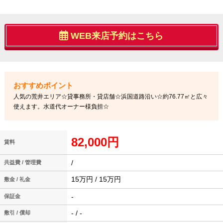
WEB来店予約はこちら
人気の荒井エリア☆貸事務所・貸店舗☆浜国道路沿い☆約76.77㎡と広々
使えます。水道代オーナー様負担☆
82,000円
賃料
/
共益費 / 管理費
15万円 / 15万円
敷金 / 礼金
-
保証金
- / -
敷引 / 償却