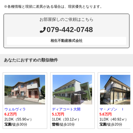
※各種情報と現状に差異がある場合は、現状優先となります。
お部屋探しのご依頼はこちら
079-442-0748
相生不動産株式会社
あなたにおすすめの類似物件
ウェルヴィラ
ディアコート大開
マ・メゾン Ｉ
6.2万円
5.1万円
5.6万円
2LDK（55.90㎡）
1LDK（33.12㎡）
1LDK（40.92㎡）
宝殿
/徒歩30分
曽根
/徒歩10分
宝殿
/徒歩20分