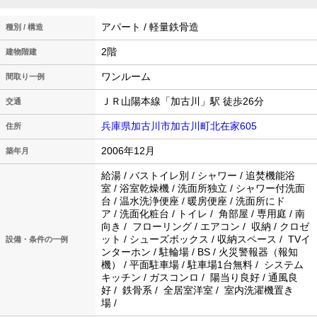
アパート / 軽量鉄骨造
種別 / 構造
2階
建物階建
ワンルーム
間取り一例
ＪＲ山陽本線「加古川」駅 徒歩26分
交通
兵庫県加古川市加古川町北在家605
住所
2006年12月
築年月
給湯 / バストイレ別 / シャワー / 追焚機能浴
室 / 浴室乾燥機 / 洗面所独立 / シャワー付洗面
台 / 温水洗浄便座 / 暖房便座 / 洗面所にド
ア / 洗面化粧台 / トイレ / 角部屋 / 専用庭 / 南
向き / フローリング / エアコン / 収納 / クロゼ
ット / シューズボックス / 収納スペース / TVイ
設備・条件の一例
ンターホン / 駐輪場 / BS / 火災警報器（報知
機） / 平面駐車場 / 駐車場1台無料 / システム
キッチン / ガスコンロ / 陽当り良好 / 通風良
好 / 鉄骨系 / 全居室洋室 / 室内洗濯機置き
場 /