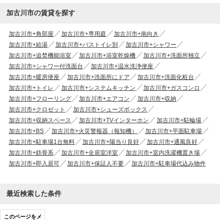
加古川市の賃貸を探す
加古川市+角部屋
加古川市+専用庭
加古川市+南向き
加古川市+給湯
加古川市+バストイレ別
加古川市+シャワー
加古川市+追焚機能浴室
加古川市+浴室乾燥機
加古川市+洗面所独立
加古川市+シャワー付洗面台
加古川市+温水洗浄便座
加古川市+暖房便座
加古川市+洗面所にドア
加古川市+洗面化粧台
加古川市+トイレ
加古川市+システムキッチン
加古川市+ガスコンロ
加古川市+フローリング
加古川市+エアコン
加古川市+収納
加古川市+クロゼット
加古川市+シューズボックス
加古川市+収納スペース
加古川市+TVインターホン
加古川市+駐輪場
加古川市+BS
加古川市+火災警報器（報知機）
加古川市+平面駐車場
加古川市+駐車場1台無料
加古川市+陽当り良好
加古川市+通風良好
加古川市+鉄骨系
加古川市+全居室洋室
加古川市+室内洗濯機置き場
加古川市+即入居可
加古川市+保証人不要
加古川市+駐車場代込み物件
最近検索した条件
このページをメ