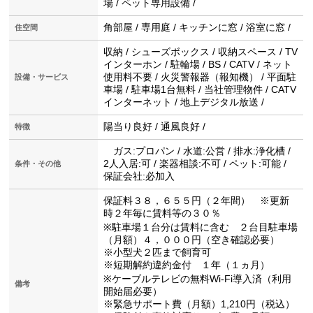
場 / ペット専用設備 /
角部屋 / 専用庭 / キッチンに窓 / 浴室に窓 /
住空間
収納 / シューズボックス / 収納スペース / TV
インターホン / 駐輪場 / BS / CATV / ネット
使用料不要 / 火災警報器（報知機） / 平面駐
設備・サービス
車場 / 駐車場1台無料 / 当社管理物件 / CATV
インターネット / 地上デジタル放送 /
陽当り良好 / 通風良好 /
特徴
ガス:プロパン / 水道:公営 / 排水:浄化槽 /
2人入居:可 / 楽器相談:不可 / ペット:可能 /
条件・その他
保証会社:必加入
保証料３８，６５５円（２年間） ※更新
時２年毎に賃料等の３０％
※駐車場１台分は賃料に含む ２台目駐車場
（月額）４，０００円（空き確認必要）
※小型犬２匹まで飼育可
※短期解約違約金付 １年（１ヵ月）
※ケーブルテレビの無料Wi-Fi導入済（利用
備考
開始届必要）
※緊急サポート費（月額）1,210円（税込）