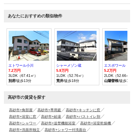
ＩＣもあります☆うれしい追い焚き機能・浴室乾燥機付きです(*^-^*)
あなたにおすすめの類似物件
エトワール小川
シャーメゾン蔵
エスポワール
7.2万円
5.9万円
5.2万円
3LDK（67.41㎡）
1LDK（52.76㎡）
2LDK（52.66㎡）
別府
/徒歩13分
荒井
/徒歩18分
山陽曽根
/徒歩15
高砂市の賃貸を探す
高砂市+角部屋
高砂市+専用庭
高砂市+キッチンに窓
高砂市+浴室に窓
高砂市+給湯
高砂市+バストイレ別
高砂市+シャワー
高砂市+追焚機能浴室
高砂市+浴室乾燥機
高砂市+洗面所独立
高砂市+シャワー付洗面台