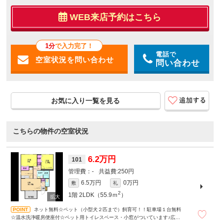
WEB来店予約はこちら
1分
で入力完了！
電話で
問い合わせ
お気に入り一覧を見る
こちらの物件の空室状況
6.2万円
101
-
250円
6.5万円
0万円
敷
礼
2
1階
2LDK（55.9ｍ
）
ネット無料☆ペット（小型犬２匹まで）飼育可！！駐車場１台無料
☆温水洗浄暖房便座付☆ペット用トイレスペース・小窓がついています♪広いＷ