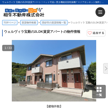
ウェルヴィラ 宝殿の2LDK賃貸アパート！ペット可追い焚き機能浴室乾燥機ＴＶドアホンネット無料｜相生不動産株式会社
TOPページ
賃貸物件検索
高砂市の賃貸情報一覧
ウェルヴィラ 宝殿の2LDK賃貸ア
ウェルヴィラ
宝殿の2LDK賃貸アパートの物件情報
1 / 33
一覧
【建物外観】