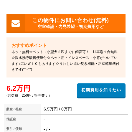
空室確認・内見希望・初期費用など
ネット無料☆ペット（小型犬２匹まで）飼育可！！駐車場１台無料
☆温水洗浄暖房便座付☆ペット用トイレスペース・小窓がついてい
ます♪広いＷＩＣもあります☆うれしい追い焚き機能・浴室乾燥機付
きです(*^-^*)
6.2万円
(共益費：250円 / 管理費：）
6.5万円 / 0万円
敷金 / 礼金
-
保証金
- / -
敷引 / 償却