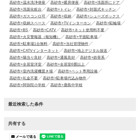
高砂市+温水洗浄便座
高砂市+暖房便座
高砂市+洗面所にドア
高砂市+洗面化粧台
高砂市+トイレ
高砂市+対面式キッチン
高砂市+ガスコンロ可
高砂市+収納
高砂市+シューズボックス
高砂市+収納スペース
高砂市+TVインターホン
高砂市+駐輪場
高砂市+BS
高砂市+CATV
高砂市+ネット使用料不要
高砂市+火災警報器（報知機）
高砂市+平面駐車場
高砂市+駐車場1台無料
高砂市+当社管理物件
高砂市+CATVインターネット
高砂市+地上デジタル放送
高砂市+陽当り良好
高砂市+通風良好
高砂市+鉄骨系
高砂市+全居室洋室
高砂市+全居室6畳以上
高砂市+室内洗濯機置き場
高砂市+ペット専用設備
高砂市+礼金不要
高砂市+駐車場代込み物件
高砂市+阿弥陀小学校
高砂市+鹿島中学校
最近検索した条件
共有する
メールで送る