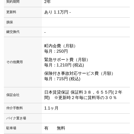
2年
契約期間
あり 1.1万円 -
更新料
損保
-
鍵交換代
町内会費（月額）
毎月
250円
緊急サポート費（月額）
その他費用
毎月
1,210円
税込
保険付き事故対応サービス費（月額）
毎月
715円
税込
日本賃貸保証 保証料３８，６５５円(２年
保証会社
間) ※更新時２年毎に賃料等の３０％
1.1ヶ月
仲介手数料
バイク置き場
有 無料
駐車場