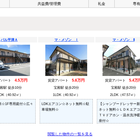
共益費/管理費
礼金
専
パル平津Ａ
マ・メゾン Ｉ
マ・メゾン Ⅱ
4.5万円
5.6万円
5.4万
アパート
賃貸アパート
賃貸アパート
殿駅 徒歩10分
宝殿駅 徒歩20分
宝殿駅 徒歩20分
DK（40.92㎡）
1LDK（40.92㎡）
2LDK（47.57㎡）
料☆1F専用庭付☆広々
LDKエアコン☆ネット無料☆駐
【シャンプードレッサー新
車場無料☆
ネット無料☆ＬＤＫエアコ
ＴＶドアホン・温水洗浄暖
座付☆
閲覧した物件の一覧を見る