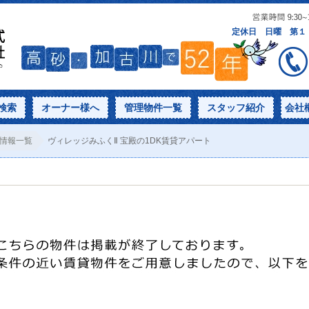
検索
オーナー様へ
管理物件一覧
スタッフ紹介
会社
情報一覧
ヴィレッジみふくⅡ 宝殿の1DK賃貸アパート