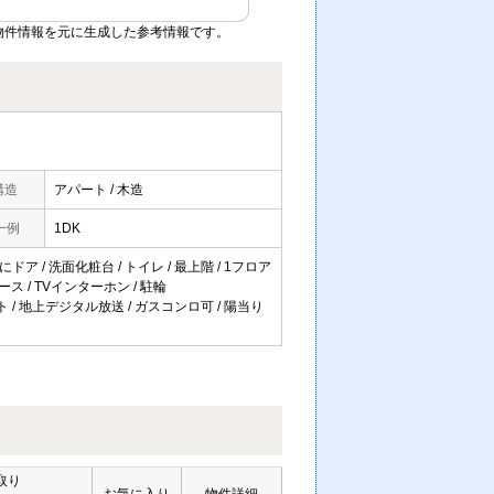
物件情報を元に生成した参考情報です。
構造
アパート / 木造
一例
1DK
ドア / 洗面化粧台 / トイレ / 最上階 / 1フロア
ース / TVインターホン / 駐輪
ット / 地上デジタル放送 / ガスコンロ可 / 陽当り
取り