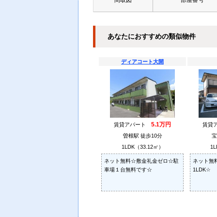
間取図
部屋番号
あなたにおすすめの類似物件
ディアコート大開
5.1万円
賃貸アパート
賃貸
曽根駅 徒歩10分
宝
1LDK（33.12㎡）
1L
ネット無料☆敷金礼金ゼロ☆駐
ネット無
車場１台無料です☆
1LDK☆