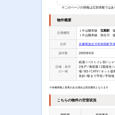
※このページの情報は広告情報ではあ
物件概要
ＪＲ山陽本線
宝殿駅
徒
交通機関
ＪＲ山陽本線 加古川 徒
住所
兵庫県加古川市米田町平津4
築年数
2005年6月
給湯 / バストイレ別 / シャ
設備・条件
2住戸 / 角部屋 / 2面採光
の一例
場 / BS / CATV / 
良好 / 駅まで平坦 / 平坦地
※各種情報と差異がある場合は現況優先となります
こちらの物件の空室状況