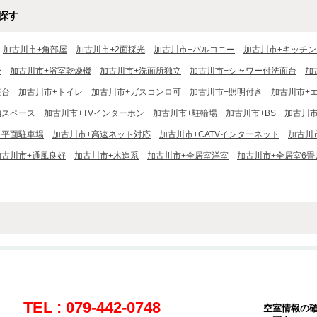
探す
加古川市+角部屋
加古川市+2面採光
加古川市+バルコニー
加古川市+キッチン
ー
加古川市+浴室乾燥機
加古川市+洗面所独立
加古川市+シャワー付洗面台
加
粧台
加古川市+トイレ
加古川市+ガスコンロ可
加古川市+照明付き
加古川市+
納スペース
加古川市+TVインターホン
加古川市+駐輪場
加古川市+BS
加古川市
+平面駐車場
加古川市+高速ネット対応
加古川市+CATVインターネット
加古川
加古川市+通風良好
加古川市+木造系
加古川市+全居室洋室
加古川市+全居室6畳
TEL : 079-442-0748
空室情報の