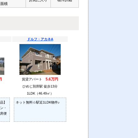
お気に入り
物件詳細
有面積
ドルフ・アカネA
円
5.6万円
賃貸アパート
ひめじ別所駅 徒歩13分
1LDK（46.49㎡）
品】
ネット無料☆駅近1LDK物件♪
ン・
房便