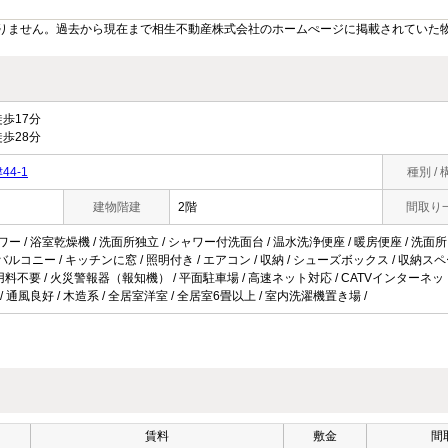
りません。過去から現在まで相生不動産株式会社のホームぺージに掲載されていた
歩17分
歩28分
4-1
種別 / 
建物階建
2階
間取り
ワー / 浴室乾燥機 / 洗面所独立 / シャワー付洗面台 / 温水洗浄便座 / 暖房便座 / 洗面所に
 / バルコニー / キッチンに窓 / 照明付き / エアコン / 収納 / シューズボックス / 収納スペ
ネット使用料不要 / 火災警報器（報知機） / 平面駐車場 / 高速ネット対応 / CATVインターネ
 / 通風良好 / 木造系 / 全居室洋室 / 全居室6畳以上 / 室内洗濯機置き場 /
賃料
敷金
間