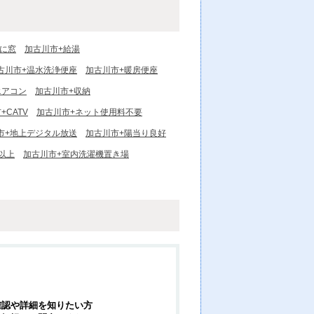
に窓
加古川市+給湯
古川市+温水洗浄便座
加古川市+暖房便座
エアコン
加古川市+収納
+CATV
加古川市+ネット使用料不要
市+地上デジタル放送
加古川市+陽当り良好
以上
加古川市+室内洗濯機置き場
確認や詳細を知りたい方